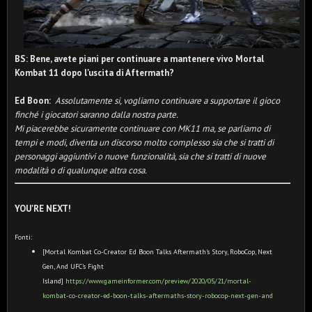
BS: Bene, avete piani per continuare a mantenere vivo Mortal
Kombat 11 dopo l'uscita di Aftermath?
Ed Boon:
Assolutamente si, vogliamo continuare a supportare il gioco
finché i giocatori saranno dalla nostra parte.
Mi piacerebbe sicuramente continuare con MK11 ma, se parliamo di
tempi e modi, diventa un discorso molto complesso sia che
si tratti di
personaggi aggiuntivi o nuove funzionalità, sia che si tratti di nuove
modalità o di qualunque altra cosa.
YOU'RE NEXT!
Fonti:
[Mortal Kombat Co-Creator Ed Boon Talks Aftermath's Story, RoboCop, Next
Gen, And UFC's Fight
Island]
https://www.gameinformer.com/preview/2020/05/21/mortal-
kombat-co-creator-ed-boon-talks-aftermaths-story-robocop-next-gen-and