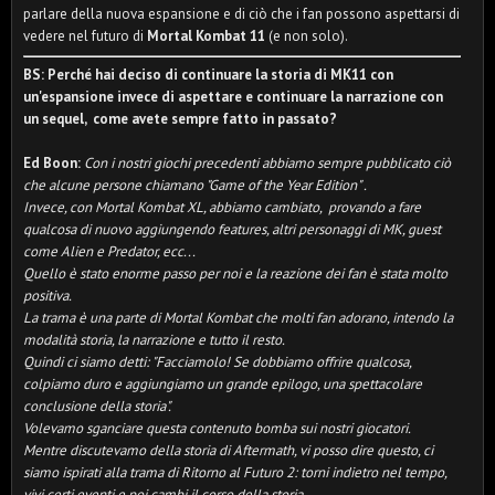
parlare della nuova espansione e di ciò che i fan possono aspettarsi di
vedere nel futuro di
Mortal Kombat 11
(e non solo).
BS: Perché hai deciso di continuare la storia di MK11 con
un'espansione invece di aspettare e continuare la narrazione con
un sequel, come avete sempre fatto in passato?
Ed Boon:
Con i nostri giochi precedenti abbiamo sempre pubblicato ciò
che alcune persone chiamano "Game of the Year Edition" .
Invece, con Mortal Kombat XL, abbiamo cambiato, provando a fare
qualcosa di nuovo aggiungendo features, altri personaggi di MK, guest
come Alien e Predator, ecc...
Quello è stato enorme passo per noi e l
a reazione dei fan è stata molto
positiva.
La trama è una parte di Mortal Kombat che molti fan adorano, intendo la
modalità storia, la narrazione e tutto il resto.
Quindi ci siamo detti: "Facciamolo! Se dobbiamo offrire qualcosa,
colpiamo duro e aggiungiamo un grande epilogo, una spettacolare
conclusione della storia".
Volevamo sganciare questa contenuto bomba sui nostri giocatori.
Mentre discutevamo della storia di Aftermath, vi posso dire questo, ci
siamo ispirati alla trama di Ritorno al Futuro 2: torni indietro nel tempo,
vivi certi eventi e poi cambi il corso della storia.