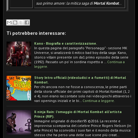
suo primo amore: la mitica saga di
Mortal Kombat
.
.
Ti potrebbero interessare:
Kano - Biografia e caratterizzazione.
In questa pagina del paragrafo "Personaggi" - sezione MK
Universe, si analizzerà il mitico bad boy della saga: Kano,
storico villain presente sin da1 primo episodio della serie
(1992). Passato un po' in sordina rispetto a …
Continua a
leggere.
Story Intro ufficiali (videoludici e a fumetti) di Mortal
Kombat.
Per chi ancora non ne fosse a conoscenza, le prime parti
della storia ufficiale dei primi capitoli di Mortal Kombat (1, 2
e 4), non erano raccontate solo nei videogiochi attraverso i
vari openings iniziali e le bi…
Continua a leggere.
Il ninja Rain: l'omaggio di Mortal Kombat all'artista
Prince (RIP).
Immagine originale di doodler95 ©2016. La recente e
improvvisa scomparsa del celebre Prince Rogers Nelson (in
arte Prince) ha sconvolto i suoi fan e il mondo della musica
stesso che ha perso una delle sue icone più creat…