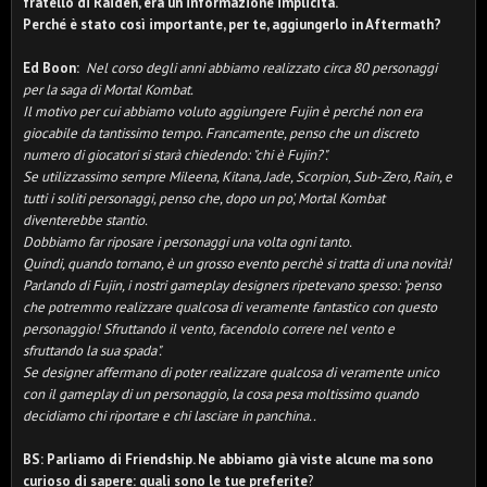
fratello di Raiden, era un'informazione implicita.
Perché è stato così importante, per te, aggiungerlo in Aftermath?
Ed Boon:
Nel corso degli anni abbiamo realizzato circa 80 personaggi
per la saga di Mortal Kombat.
Il motivo per cui abbiamo voluto aggiungere Fujin è perché non era
giocabile da tantissimo tempo. Francamente, penso che un discreto
numero di giocatori si starà chiedendo: "chi è Fujin?".
Se utilizzassimo sempre Mileena, Kitana, Jade, Scorpion, Sub-Zero, Rain, e
tutti i soliti personaggi, penso che, dopo un po', Mortal Kombat
diventerebbe stantio.
Dobbiamo far riposare i personaggi una volta ogni tanto.
Quindi, quando tornano, è un grosso evento perchè si tratta di una novità!
Parlando di Fujin, i nostri gameplay designers ripetevano spesso: "penso
che potremmo realizzare qualcosa di veramente fantastico con questo
personaggio! Sfruttando il vento, facendolo correre nel vento e
sfruttando la sua spada".
Se designer affermano di poter realizzare qualcosa di veramente unico
con il gameplay di un personaggio, la cosa pesa moltissimo quando
decidiamo chi riportare e chi lasciare in panchina..
BS: Parliamo di Friendship. Ne abbiamo già viste alcune ma sono
curioso di sapere: quali sono le tue preferite
?