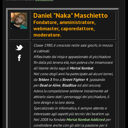
Daniel "Naka" Maschietto
Fondatore, amministratore,
webmaster, caporedattore,
moderatore
.
Classe 1980, è cresciuto nelle sale giochi, in mezzo
ai cabinati.
Affascinato dai ninja e appassionato di picchiaduro
fin dalla più tenera età, non poteva che innamorarsi
all'istante della saga di
Mortal Kombat
.
Nel corso degli anni ha partecipato ad alcuni tornei,
da
Tekken 3
fino a
Street Fighter 4
(passando
per
Dead or Alive
,
BlazBlue
ed altri ancora).
Adora la competizione sebbene inizialmente ad
attirarlo siano stati i personaggi dei picchiaduro, il
loro design e la loro storia.
Specializzato in informatica, è sempre attento e
interessato agli aspetti più tecnici dei beat'em up.
Nel 2008 ha fondato
Mortal Kombat Addicted
per
condividere anche con gli altri la passione per il