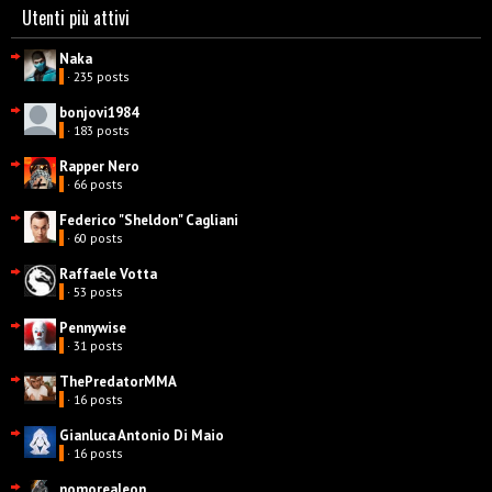
Utenti più attivi
Naka
· 235 posts
bonjovi1984
· 183 posts
Rapper Nero
· 66 posts
Federico "Sheldon" Cagliani
· 60 posts
Raffaele Votta
· 53 posts
Pennywise
· 31 posts
ThePredatorMMA
· 16 posts
Gianluca Antonio Di Maio
· 16 posts
nomorealeon