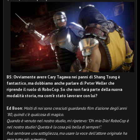
BS: Ovviamente avere Cary Tagawa nei panni di Shang Tsung è
fantastico, ma dobbiamo anche parlare di Peter Weller che
riprende il ruolo di RoboCop. So che non farà parte della nuova
modalità storia, ma com'è stato lavorare con lui?
Ed Boon:
Molti di noi sono cresciuti guardando film d'azione degli anni
'80, quindi c'è qualcosa di magico.
Quando è venuto nel nostro studio, mi ripetevo: "Oh mio Dio! RoboCop è
nel nostro studio! Questa è la cosa più bella di sempre!".
Può sembrare una sottigliezza, ma usare la voce dell'attore originale ha
reso tutto più autentico.