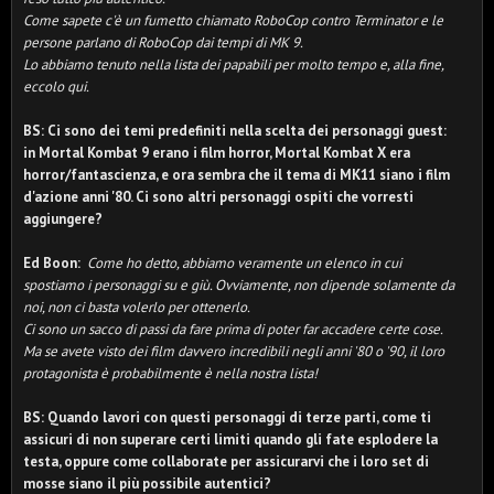
Come sapete c'è un fumetto chiamato RoboCop contro Terminator e le
persone parlano di RoboCop dai tempi di MK 9.
Lo abbiamo tenuto nella lista dei papabili per molto tempo e, alla fine,
eccolo qui.
BS: Ci sono dei temi predefiniti nella scelta dei personaggi guest:
in Mortal Kombat 9 erano i film horror, Mortal Kombat X era
horror/fantascienza, e ora sembra che il tema di MK11 siano i film
d'azione anni '80. Ci sono altri personaggi ospiti che vorresti
aggiungere?
Ed Boon:
Come ho detto, abbiamo veramente un elenco in cui
spostiamo i personaggi su e giù. Ovviamente, non dipende solamente da
noi, non ci basta volerlo per ottenerlo.
Ci sono un sacco di passi da fare prima di poter far accadere certe cose.
Ma se avete visto dei film davvero incredibili negli anni '80 o '90, il loro
protagonista è probabilmente è nella nostra lista!
BS: Quando lavori con questi personaggi di terze parti, come ti
assicuri di non superare certi limiti quando gli fate esplodere la
testa, oppure come collaborate per assicurarvi che i loro set di
mosse siano il più possibile autentici?