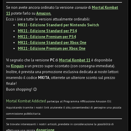
Se non avete ancora ordinato la versione
console
di
Mortal Kombat
11
potete farlo su
Amazon
.
Ecco i
link
a tutte le versioni attualmente ordinabili:
MK11 - Edizione Standard per Nintendo Switch
MK11 - Edizione Standard per PS4
MK11 - Edizione Premium per PS4
MK11 - Edizione Standard per Xbox One
MK11 - Edizione Premium per Xbox One
Vi segnalo che la versione
PC
di
Mortal Kombat 11
è disponibile
su
Kinguin
a un prezzo super-scontato (con consegna immediata).
Inoltre, è prevista una promozione esclusiva dedicata ai nostri lettori:
inserendo il codice
MKITA
, otterrete un ulteriore sconto sul prezzo
finale!
Buon shopping! 😉
Mortal Kombat Addicted
partecipa al Programma Affiliazione Amazon EU.
Acquistando tramite i nostri link aiuterete il sito, consentendoci di percepire una piccola
commissione pubblicitaria.
Se trovate interessanti i nostri articoli, prendete in considerazione la possibilità di
donazione
effettuare una piccola
.