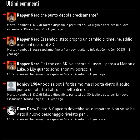
Ultimi commenti
Rapper Nero
che punto debole precisamente?
Mortal Kombat 1: DLC di Takeda disponibile per tutti dal 30 luglio e data per la nuova
espansione “Khaos Reigns”.
·
1 year ago
Rapper Nero
Essendoci stato proprio un cambio di timeline, addio
revenant (per ora) XD
Mortal Kombat 1: cosa sappiamo finora fra nuovi trailer e info dal Comic Con 2023!
·
1
year ago
Rapper Nero
E sì che con AKI va ancora di lusso... pensa a Manon o
Luke, o Lily quanto sono anonimi poracci :(
10 fatti curiosi che (forse) non sapevi su Mortal Kombat.
·
1 year ago
bonjovi1984
noob saibot è fortissimo ma si porta dietro il solito
punto debole, tra l altro è il bello di mk...
Mortal Kombat 1: DLC di Takeda disponibile per tutti dal 30 luglio e data per la nuova
espansione “Khaos Reigns”.
·
1 year ago
Dany Draw
Punto 6: Capcom dovrebbe solo imparare. Non so se hai
visto il nuovo personaggio rivelato per...
10 fatti curiosi che (forse) non sapevi su Mortal Kombat.
·
2 years ago