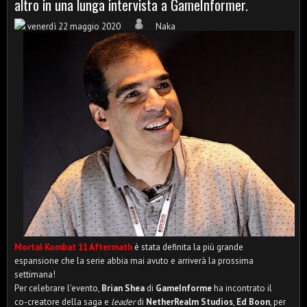
altro in una lunga intervista a GameInformer.
venerdì 22 maggio 2020
Naka
Mortal Kombat 11 Aftermath
è stata definita la più grande
espansione che la serie abbia mai avuto e arriverà la prossima
settimana!
Per celebrare l'evento,
Brian Shea
di
GameInforme
ha incontrato il
co-creatore della saga e
leader
di
NetherRealm Studios
,
Ed Boon
, per