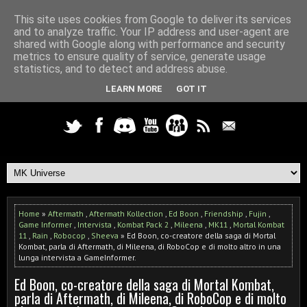
This site uses cookies from Google to deliver its services
and to analyze traffic. Your IP address and user-agent are
shared with Google along with performance and security
metrics to ensure quality of service, generate usage
statistics, and to detect and address abuse.
LEARN MORE
GOT IT
Home
»
Aftermath
,
Aftermath Kollection
,
Ed Boon
,
Friendship
,
Fujin
,
Game Informer
,
Intervista
,
Kombat Pack 2
,
Mileena
,
MK11
,
Mortal Kombat
11
,
Rain
,
Robocop
,
Sheeva
» Ed Boon, co-creatore della saga di Mortal
Kombat, parla di Aftermath, di Mileena, di RoboCop e di molto altro in una
lunga intervista a GameInformer.
Ed Boon, co-creatore della saga di Mortal Kombat,
parla di Aftermath, di Mileena, di RoboCop e di molto