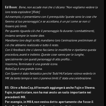
Ed Boon:
Bene, non accade mai che ci dicano: "Non vogliamo vedere la
loro testa esplodere".[Ride]
Ad esempio, ci presentiamo con il prerequisito "queste sono le cose che
faremo al tuo personaggio", e se accettano, è un po' come se non ci
fossero più limiti.
Per quanto riguarda ciò che il personaggio fa durante i combattimenti,
inviamo sempre le nostre idee.
Mandiamo loro degli scritti, mandiamo loro l'animazione preliminare di
ciò che abbiamo realizzato e tutto il resto.
Con il feedback che ci danno facciamo le modifiche e ripetiamo questa
procedura, avanti e indietro. Queste cose vanno per le lunghe,
specialmente con questi personaggi di alto profilo...
Insomma, Terminator è una grande icona.
RoboCop è una grande icona.
Con Spawn è stato fantastico perché Todd McFarlane voleva vederlo in
MK da tanto tempo e non ci poneva limiti. E' stata una celebrazione.
BS: Oltre a RoboCop, Aftermath aggiungerà anche Fujin e Sheeva.
Fujin, in particolare, non ha mai avuto un ruolo importante nei
precedenti MK.
Per esempio, in MK4, non veniva detto apertamente che fosse il