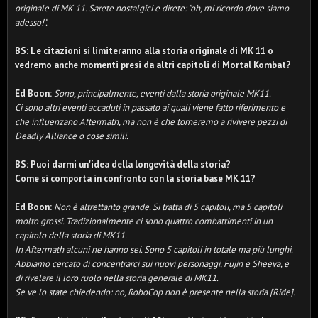
originale di MK 11. Sarete nostalgici e direte: "oh, mi ricordo dove siamo
adesso!".
BS: Le citazioni si limiteranno alla storia originale di MK 11 o
vedremo anche momenti presi da altri capitoli di Mortal Kombat?
Ed Boon:
Sono, principalmente, eventi dalla storia originale MK11.
Ci sono altri eventi accaduti in passato ai quali viene fatto riferimento e
che influenzano Aftermath, ma non è che torneremo a rivivere pezzi di
Deadly Alliance o cose simili.
BS: Puoi darmi un'idea della longevità della storia?
Come si comporta in confronto con la storia base MK 11?
Ed Boon:
Non è altrettanto grande. Si tratta di 5 capitoli, ma 5 capitoli
molto grossi. Tradizionalmente ci sono quattro combattimenti in un
capitolo della storia di MK11.
In Aftermath alcuni ne hanno sei. Sono 5 capitoli in totale ma più lunghi.
Abbiamo cercato di concentrarci sui nuovi personaggi, Fujin e Sheeva, e
di rivelare
il loro ruolo nella storia generale di MK11.
Se ve lo state chiedendo: no, RoboCop non è presente nella storia [Ride].