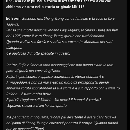
BS: Cosa c'è in più nella storia di Aftermath rispetto a ciò che
abbiamo vissuto nella storia originale MK 11?
Ed Boon:
Secondo me, Shang Tsung con le fattezze e la voce di Cary
Tagawa.
Penso che molte persone vedano Cary Tagawa, lo Shang Tsung del film
del 1995, come il vero Shang Tsung, quello che tutti ricordano.
Quando vedi la sua faccia e senti la sua voce e le sfumatura dei suoi
dialoghi...
C'è qualcosa di molto speciale in questo.
Inoltre, Fujin e Sheeva sono personaggi che non hanno avuto la loro
parte di gloria nel corso degli anni.
Fujin, in particolare, è apparso solamente in Mortal Kombat 4 e
Armageddon, e non ha mai avuto un ruolo da protagonista, quindi
abbiamo voluto approfondire la sua storia e il suo rapporto con il fratello
Raiden... è tutto molto bello .
E poi c'è l'aggiunta di Sindel... Sta bene?
È buona?
È cattiva?
Vogliamo stuzzicarvi anche con quello.
Ma, per quanto mi riguarda, la cosa più divertente è avere Cary Tagawa
nei panni di Shang Tsung e chiedersi per tutto il tempo: "Quando tradirà
queste persone?". [Ride]