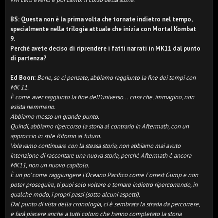
BS: Questa non è la prima volta che tornate indietro nel tempo,
specialmente nella trilogia attuale che inizia con Mortal Kombat
9.
Perché avete deciso di riprendere i fatti narrati in MK11 dal punto
di partenza?
Ed Boon:
Bene, se ci pensate, abbiamo raggiunto la fine dei tempi con
MK 11.
È come aver raggiunto la fine dell'universo... cosa che, immagino, non
esista nemmeno.
Abbiamo messo un grande punto.
Quindi, abbiamo ripercorso la storia al contrario in Aftermath, con un
approccio in stile Ritorno al futuro.
Volevamo continuare con la stessa storia, non abbiamo mai avuto
intenzione di raccontare una nuova storia, perché Aftermath è ancora
MK11, non un nuovo capitolo.
È un po' come raggiungere l'Oceano Pacifico come Forrest Gump e non
poter proseguire, ti puoi solo voltare e tornare indietro ripercorrendo,
in
qualche modo,
i propri passi (sotto alcuni aspetti).
Dal punto di vista della cronologia, ci è sembrata la strada da percorrere,
e farà piacere anche a tutti coloro che hanno completato la storia