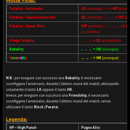
Mosse Finali:
Fatality - Incinerate
(
BL
premuto)
↑ ↑ + HP
(a cont
Fatality - Toasty Incinerate
(
BL
premuto) ↓ ↓
↑ ↑ + HP
(a 
Fatality - Spear Slice
(
HP
premuto)
↓ → → →
(rilas
(a contatto)
Stage Fatality
↓ → →
+ BL
(a contatto)
Babality
↓
← ← + HK
(ovunque)
F
r
ie
n
d
s
h
i
p
← ← ↓
+ HK
(ovunque)
N.B.:
per eseguire con successo una
Babality
, è necessario
sconfiggere l'avversario, durante l'ultimo round del match, utilizzando
solamente il tasto
LK
oppure il tasto
HK
.
Invece, per eseguire con successo una
Friendship
, è necessario
sconfiggere l'avversario, durante l'ultimo round del match, senza
utilizzare il tasto
Block
(
Parata
)
Legenda:
HP – High Punch
Pugno Alto