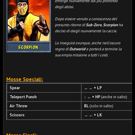
emerge nuovamente dal più profondo
degli abissi.
Dopo essere venuto a conoscenza del
presunto ritorno di
Sub-Zero
,
Scorpion
ha
deciso di dargli nuovamente la caccia.
Lo inseguirà ovunque, anche nell'oscuro
regno di
Outworld
e porterà a termine la
sua empia missione a tutti i costi.
Mosse Speciali:
Spear
←
← + LP
Teleport Punch
↓
← + HP
(anche in salto)
Air Throw
BL
(solo in salto)
Scissors
→ ← + LK