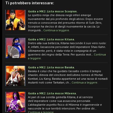
Ti potrebbero interessare:
Guida a MK2. Lista mosse Scorpion.
Lo spettro ninja che dimora negli inferi emerge
nuovamente dal più profondo degli abissi. Dopo essere
venuto a conoscenza del presunto ritorno di Sub-Zero,
Scorpion ha deciso di dargli nuovamente la caccia. Lo
inseguirà…
Continua a leggere.
Guida a MK2. Lista mosse Kitana.
Dietro alla sua bellezza, Kitana nasconde il suo vero ruolo:
è, infatti, l'assassina personale dell'imperatore Shao Kahn.
Ultimamente, però, è stata vista in compagnia di un
guerriero del regno della Terra. Per questo mot…
Continua
a leggere.
Guida a MK2. Lista mosse Baraka.
Baraka è colui che ha guidato l'assalto contro il tempio
shaolin, dimora del vincitore dell'ultimo torneo di Mortal
Kombat, Liu Kang. Baraka appartiene ad una razza di nomadi
mutanti noti come Tarkatan, ch…
Continua a leggere.
Guida a MK2. Lista mosse Mileena.
Al pari di sua sorella gemella Kitana, è al servizio
dell'imperatore come sua assassina personale.
L'abbagliante aspetto fisico di Mileena è ingannevole e
nasconde le sue terribili intenzioni. Per ordine dir…
Continua a leggere.