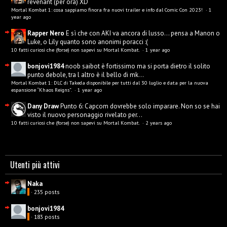
revenant (per ora) XD
Mortal Kombat 1: cosa sappiamo finora fra nuovi trailer e info dal Comic Con 2023!
·
1
year ago
Rapper Nero
E sì che con AKI va ancora di lusso... pensa a Manon o
Luke, o Lily quanto sono anonimi poracci :(
10 fatti curiosi che (forse) non sapevi su Mortal Kombat.
·
1 year ago
bonjovi1984
noob saibot è fortissimo ma si porta dietro il solito
punto debole, tra l altro è il bello di mk...
Mortal Kombat 1: DLC di Takeda disponibile per tutti dal 30 luglio e data per la nuova
espansione “Khaos Reigns”.
·
1 year ago
Dany Draw
Punto 6: Capcom dovrebbe solo imparare. Non so se hai
visto il nuovo personaggio rivelato per...
10 fatti curiosi che (forse) non sapevi su Mortal Kombat.
·
2 years ago
Utenti più attivi
Naka
· 235 posts
bonjovi1984
· 183 posts