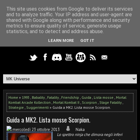
This site uses cookies from Google to deliver its services
and to analyze traffic. Your IP address and user-agent are
shared with Google along with performance and security
metrics to ensure quality of service, generate usage
statistics, and to detect and address abuse.
LEARN MORE
GOT IT
Home
»
1993
,
Babality
,
Fatality
,
Friendship
,
Guida
,
Lista mosse
,
Mortal
Kombat Arcade Kollection
,
Mortal Kombat II
,
Scorpion
,
Stage Fatality
,
Strategie
,
Suggerimenti
» Guida a MK2. Lista mosse Scorpion.
Guida a MK2. Lista mosse Scorpion.
mercoledì 23 ottobre 2013
Naka
Lo spettro ninja che dimora negli inferi