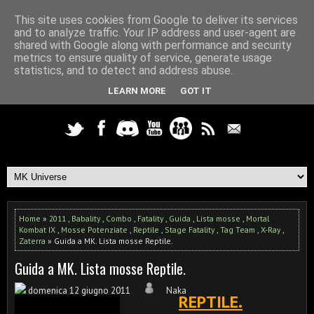
This site uses cookies from Google to deliver its services
and to analyze traffic. Your IP address and user-agent are
shared with Google along with performance and security
metrics to ensure quality of service, generate usage
statistics, and to detect and address abuse.
LEARN MORE
GOT IT
Home
»
2011
,
Babality
,
Combo
,
Fatality
,
Guida
,
Lista mosse
,
Mortal
Kombat IX
,
Mosse Potenziate
,
Reptile
,
Stage Fatality
,
Tag Team
,
X-Ray
,
Zaterra
» Guida a MK. Lista mosse Reptile.
Guida a MK. Lista mosse Reptile.
domenica 12 giugno 2011
Naka
REPTILE.