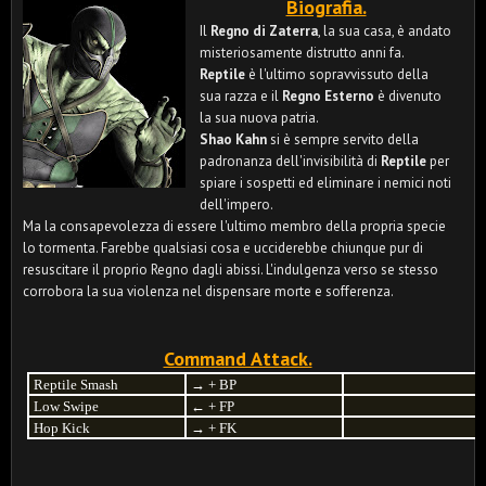
Biografia.
Il
Regno di Zaterra
, la sua casa, è andato
misteriosamente distrutto anni fa.
Reptile
è l'ultimo sopravvissuto della
sua razza e il
Regno Esterno
è divenuto
la sua nuova patria.
Shao Kahn
si è sempre servito della
padronanza dell'invisibilità di
Reptile
per
spiare i sospetti ed eliminare i nemici noti
dell'impero.
Ma la consapevolezza di essere l'ultimo membro della propria specie
lo tormenta. Farebbe qualsiasi cosa e ucciderebbe chiunque pur di
resuscitare il proprio Regno dagli abissi. L'indulgenza verso se stesso
corrobora la sua violenza nel dispensare morte e sofferenza.
Command Attack.
Reptile Smash
→
+ BP
Low Swipe
←
+ FP
Hop Kick
→
+ FK