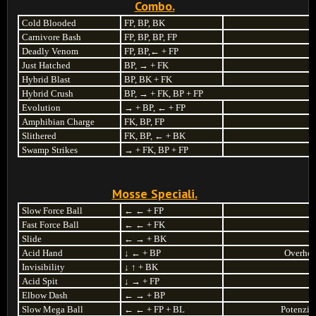
Combo.
Cold Blooded
FP, BP, BK
Carnivore Bash
FP, BP, BP, FP
Deadly Venom
FP, BP,
←
+ FP
Just Hatched
BP,
→
+ FK
Hybrid Blast
BP, BK + FK
Hybrid Crush
BP,
→
+ FK, BP + FP
Evolution
→
+ BP,
←
+ FP
Amphibian Charge
FK, BP, FP
Slithered
FK, BP,
←
+ BK
Swamp Strikes
→
+ FK, BP + FP
Mosse Speciali.
Slow Force Ball
←
←
+ FP
Fast Force Ball
←
←
+ FK
Slide
←
→
+ BK
Acid Hand
↓
←
+ BP
Overhe
Invisibility
↓
↑
+ BK
Acid Spit
↓
→
+ FP
Elbow Dash
←
→
+ BP
Slow Mega Ball
←
←
+ FP + BL
Potenzia