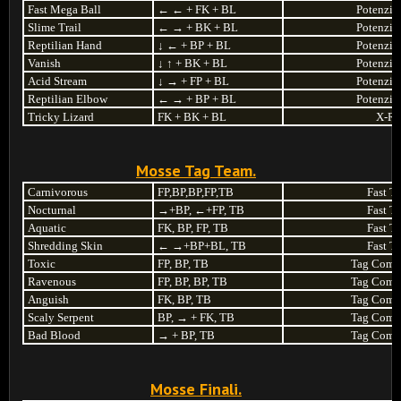
Fast Mega Ball
←
←
+ FK + BL
Potenzia
Slime Trail
←
→
+ BK + BL
Potenzia
Reptilian Hand
↓
←
+ BP + BL
Potenzia
Vanish
↓
↑
+ BK + BL
Potenzia
Acid Stream
↓
→
+ FP + BL
Potenzia
Reptilian Elbow
←
→
+ BP + BL
Potenzia
Tricky Lizard
FK + BK + BL
X-Ra
Mosse Tag Team.
Carnivorous
FP,BP,BP,FP,TB
Fast T
Nocturnal
→
+BP,
←
+FP, TB
Fast T
Aquatic
FK, BP, FP, TB
Fast T
Shredding Skin
←
→
+BP+BL, TB
Fast T
Toxic
FP, BP, TB
Tag Comb
Ravenous
FP, BP, BP, TB
Tag Comb
Anguish
FK, BP, TB
Tag Comb
Scaly Serpent
BP,
→
+ FK, TB
Tag Comb
Bad Blood
→
+ BP, TB
Tag Comb
Mosse Finali.