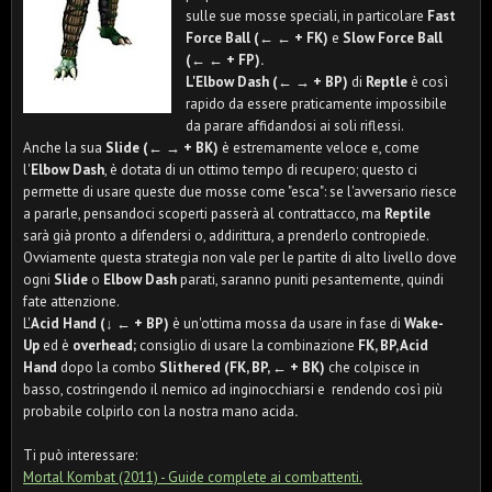
sulle sue mosse speciali, in particolare
Fast
Force Ball (← ← + FK)
e
Slow Force Ball
(← ← + FP).
L'Elbow Dash (← → + BP)
di
Reptle
è così
rapido da essere praticamente impossibile
da parare affidandosi ai soli riflessi.
Anche la sua
Slide (← → + BK)
è estremamente veloce e, come
l'
Elbow Dash
, è dotata di un ottimo tempo di recupero; questo ci
permette di usare queste due mosse come "esca": se l'avversario riesce
a pararle, pensandoci scoperti passerà al contrattacco, ma
Reptile
sarà già pronto a difendersi o, addirittura, a prenderlo contropiede.
Ovviamente questa strategia non vale per le partite di alto livello dove
ogni
Slide
o
Elbow Dash
parati, saranno puniti pesantemente, quindi
fate attenzione.
L'
Acid Hand (↓ ← + BP)
è un'ottima mossa da usare in fase di
Wake-
Up
ed è
overhead;
consiglio di usare la combinazione
FK, BP, Acid
Hand
dopo la combo
Slithered (FK, BP, ← + BK)
che colpisce in
basso, costringendo il nemico ad inginocchiarsi e rendendo così più
probabile colpirlo con la nostra mano acida
.
Ti può interessare:
Mortal Kombat (2011) - Guide complete ai combattenti.