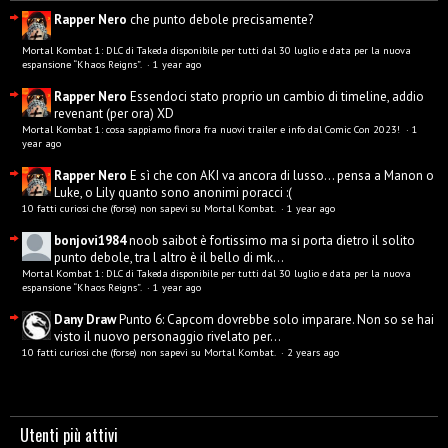
Rapper Nero
che punto debole precisamente?
Mortal Kombat 1: DLC di Takeda disponibile per tutti dal 30 luglio e data per la nuova
espansione “Khaos Reigns”.
·
1 year ago
Rapper Nero
Essendoci stato proprio un cambio di timeline, addio
revenant (per ora) XD
Mortal Kombat 1: cosa sappiamo finora fra nuovi trailer e info dal Comic Con 2023!
·
1
year ago
Rapper Nero
E sì che con AKI va ancora di lusso... pensa a Manon o
Luke, o Lily quanto sono anonimi poracci :(
10 fatti curiosi che (forse) non sapevi su Mortal Kombat.
·
1 year ago
bonjovi1984
noob saibot è fortissimo ma si porta dietro il solito
punto debole, tra l altro è il bello di mk...
Mortal Kombat 1: DLC di Takeda disponibile per tutti dal 30 luglio e data per la nuova
espansione “Khaos Reigns”.
·
1 year ago
Dany Draw
Punto 6: Capcom dovrebbe solo imparare. Non so se hai
visto il nuovo personaggio rivelato per...
10 fatti curiosi che (forse) non sapevi su Mortal Kombat.
·
2 years ago
Utenti più attivi