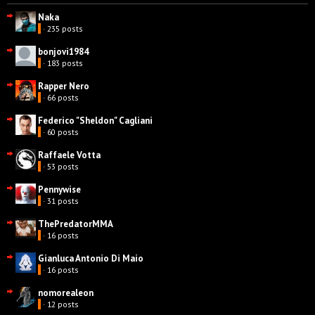
Naka
· 235 posts
bonjovi1984
· 183 posts
Rapper Nero
· 66 posts
Federico "Sheldon" Cagliani
· 60 posts
Raffaele Votta
· 53 posts
Pennywise
· 31 posts
ThePredatorMMA
· 16 posts
Gianluca Antonio Di Maio
· 16 posts
nomorealeon
· 12 posts