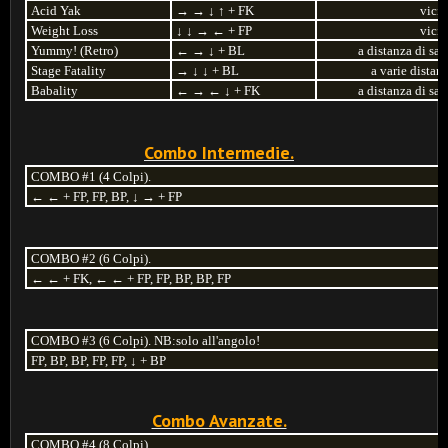
Acid Yak
→
→
↓
↑
+ FK
vici
Weight Loss
↓
↓
→
←
+ FP
vici
Yummy! (Retro)
←
→
↓
+ BL
a distanza di sal
Stage Fatality
→
↓
↓
+ BL
a varie distan
Babality
←
→
←
↓
+ FK
a distanza di sal
Combo Intermedie.
COMBO #1 (4 Colpi).
← ← + FP, FP, BP, ↓ → + FP
COMBO #2 (6 Colpi).
← ← + FK, ← ← + FP, FP, BP, BP, FP
COMBO #3 (6 Colpi). NB:solo all'angolo!
FP, BP, BP, FP, FP, ↓ + BP
Combo Avanzate.
COMBO #4 (8 Colpi).