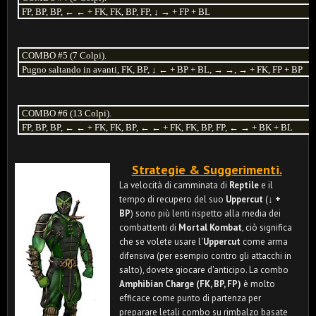
FP, BP, BP, ← ← + FK, FK, BP, FP, ↓ → + FP + BL
COMBO #5 (7 Colpi).
Pugno saltando in avanti, FK, BP, ↓ ← + BP + BL, → →, → + FK, FP + BP
COMBO #6 (13 Colpi).
FP, BP, BP, ← ← + FK, FK, BP, ← ← + FK, FK, BP, FP, ← → + BK + BL
Strategie & Suggerimenti.
La
velocità di camminata di
Reptile
e il
tempo di recupero del suo
Uppercut
(
↓ +
BP
) sono più lenti rispetto alla media dei
combattenti di
Mortal Kombat
, ciò significa
che se volete usare l'
Uppercut
come arma
difensiva (per esempio contro gli attacchi in
salto), dovete giocare d'anticipo. La combo
Amphibian Charge (FK, BP, FP)
è molto
efficace come punto di partenza per
preparare letali combo su rimbalzo basate