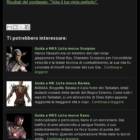
Risultati del sondaggio: "Vota il tuo ninja preferito".
Ti potrebbero interessare:
Guida a MK9. Lista mosse Scorpion.
Hanzo Hasashi era un membro del clan ninja
giapponese Shirai Ryu. Chiamato Scorpion per l'incredibile
velocità e la letale tecnica di combattimento, la sua vita fu
coronata di trionfi nel nome del suo Gra…
Continua a
leggere.
Guida a MK. Lista mosse Baraka.
BARAKA. Biografia. Baraka è il più forte dei Tarkatan, letali
mutanti nomadi delle lande del Regno Esterno. Come tutti i
maschi Tarkatan, si unì all'esercito di Shao Kahn appena
raggiunta la maggiore età e sopr…
Continua a leggere.
Guida a MK9. Lista mosse Kano.
Indisciplinato e pericoloso, Kano è un mercenario. Dal
traffico di armi all’omicidio a sangue freddo, il suo
addestramento militare ne fece l’uomo di punta del
Dragone Nero. Quando un’operazione finita male lo lasciò
orribi…
Continua a leggere.