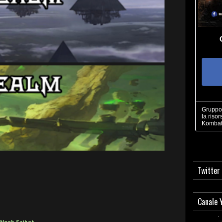
Gruppo 
la risor
Kombat
Twitter
Canale 
 Noob Saibot.