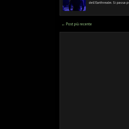
dell'Earthrealm. Si passa p
← Post più recente