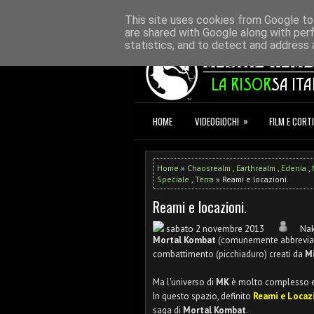
HOME
REDAZIONE
CONTATTI
D
This site uses cookies from Google to 
are shared with Google along with per
statistics, and to detect and address 
»
HOME
VIDEOGIOCHI
FILM E CORTI
Home
»
Chaosrealm
,
Earthrealm
,
Edenia
,
Speciale
,
Terra
» Reami e locazioni.
Reami e locazioni.
sabato 2 novembre 2013
Na
Mortal Kombat
(comunemente abbrevi
combattimento (picchiaduro) creati da
M
Ma l'universo di
MK
è molto complesso ed
In questo spazio, definito
Reami e Locaz
saga di
Mortal Kombat
.