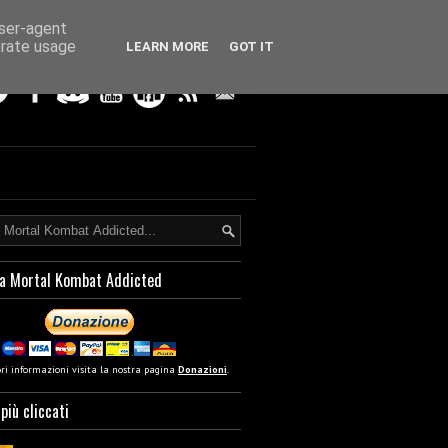
user-agent
erate usage
LEARN MORE
GOT IT
a Mortal Kombat Addicted
ori informazioni visita la nostra pagina
Donazioni
.
 più cliccati