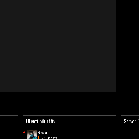
Utenti più attivi
Server 
Naka
· 235 posts