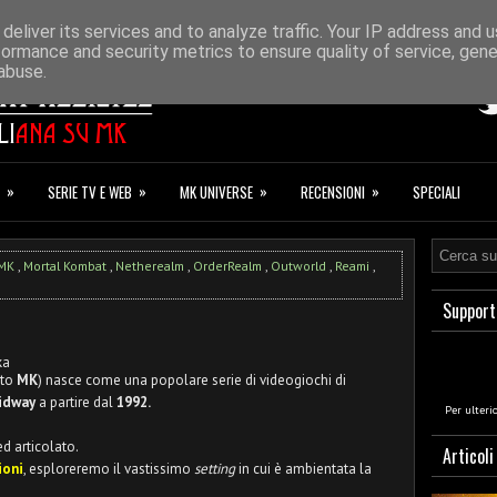
ONAZIONI
F.A.Q.
deliver its services and to analyze traffic. Your IP address and 
formance and security metrics to ensure quality of service, gen
abuse.
»
»
»
»
SERIE TV E WEB
MK UNIVERSE
RECENSIONI
SPECIALI
MK
,
Mortal Kombat
,
Netherealm
,
OrderRealm
,
Outworld
,
Reami
,
Support
ka
ato
MK
) nasce come una popolare serie di videogiochi di
idway
a partire dal
1992.
Per ulteri
 articolato.
Articoli
ioni
, esploreremo il vastissimo
setting
in cui è ambientata la