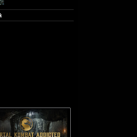
k
Scorpion - Biografia e
caratterizzazione.