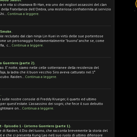
 in vita si chiamava Bi-Han, era uno dei migliori assassini del clan
te della Fratellanza dell'Ombra, una misteriosa confraternita al servizio
Shi…
Continua a leggere.
: Smoke.
e reclutato dal clan ninja Lin Kuei in virtù delle sue portentose
 come un personaggio fondamentalmente "buono" anche se, come
fia, c…
Continua a leggere.
no Guerriero (parte 2).
ao. E' notte, siamo nelle celle sotterranee della residenza del
aja, la ladra che il buon vecchio Siro aveva catturato nel 1°
incubo. Raiden…
Continua a leggere.
.
o sulle nostre console di Freddy Krueger, il quarto ed ultimo
er quest'estate. L'assassino dei sogni, che fece il suo debutto
Nightmare on…
Continua a leggere.
 Episodio 1 - L'eterno Guerriero (parte 1).
e di Raiden, il Dio del tuono, che racconta brevemente la storia del
t e che ci presenta Kung Lao nell suo ruolo di ultimo difensore