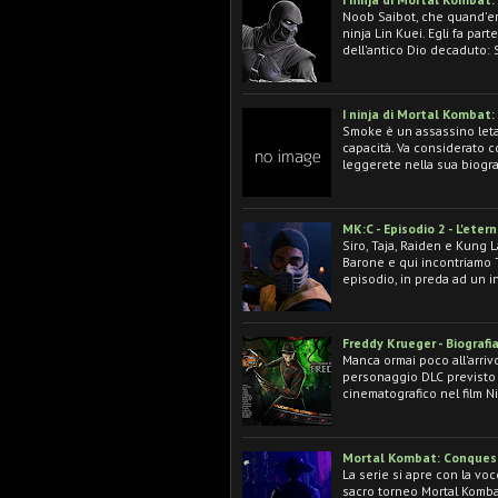
Noob Saibot, che quand'era
ninja Lin Kuei. Egli fa par
dell'antico Dio decaduto: 
I ninja di Mortal Kombat
Smoke è un assassino letal
capacità. Va considerato
leggerete nella sua biogra
MK:C - Episodio 2 - L'eter
Siro, Taja, Raiden e Kung L
Barone e qui incontriamo T
episodio, in preda ad un 
Freddy Krueger - Biografia
Manca ormai poco all'arriv
personaggio DLC previsto p
cinematografico nel film 
Mortal Kombat: Conquest -
La serie si apre con la voc
sacro torneo Mortal Komba