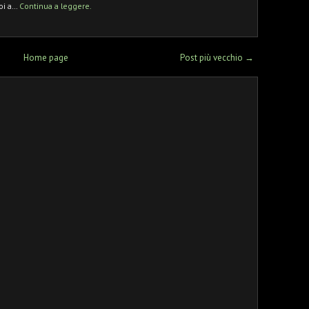
oi a…
Continua a leggere.
Home page
Post più vecchio →