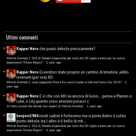
Ultimi commenti
Rapper Nero
che punto debole precisamente?
Mortal Kombat 1: DLC di Takeda disponibile per tutti dal 30 luglio e data per la nuova
espansione “Khaos Reigns”.
·
1 year ago
Rapper Nero
Essendoci stato proprio un cambio di timeline, addio
revenant (per ora) XD
Mortal Kombat 1: cosa sappiamo finora fra nuovi trailer e info dal Comic Con 2023!
·
1
year ago
Rapper Nero
E sì che con AKI va ancora di lusso... pensa a Manon o
Luke, o Lily quanto sono anonimi poracci :(
10 fatti curiosi che (forse) non sapevi su Mortal Kombat.
·
1 year ago
bonjovi1984
noob saibot è fortissimo ma si porta dietro il solito
punto debole, tra l altro è il bello di mk...
Mortal Kombat 1: DLC di Takeda disponibile per tutti dal 30 luglio e data per la nuova
espansione “Khaos Reigns”.
·
1 year ago