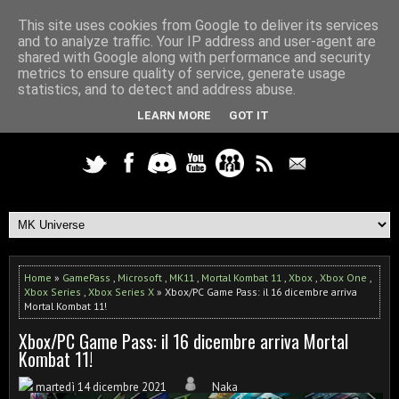
This site uses cookies from Google to deliver its services
and to analyze traffic. Your IP address and user-agent are
shared with Google along with performance and security
metrics to ensure quality of service, generate usage
statistics, and to detect and address abuse.
LEARN MORE
GOT IT
Home
»
GamePass
,
Microsoft
,
MK11
,
Mortal Kombat 11
,
Xbox
,
Xbox One
,
Xbox Series
,
Xbox Series X
» Xbox/PC Game Pass: il 16 dicembre arriva
Mortal Kombat 11!
Xbox/PC Game Pass: il 16 dicembre arriva Mortal
Kombat 11!
martedì 14 dicembre 2021
Naka