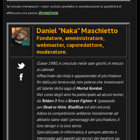
Se trovate interessanti i nostri articoli, prendete in considerazione la possibilità di
donazione
effettuare una piccola
.
Daniel "Naka" Maschietto
Fondatore, amministratore,
webmaster, caporedattore,
moderatore
.
Classe 1980, è cresciuto nelle sale giochi, in mezzo
ai cabinati.
Affascinato dai ninja e appassionato di picchiaduro
fin dalla più tenera età, non poteva che innamorarsi
all'istante della saga di
Mortal Kombat
.
Nel corso degli anni ha partecipato ad alcuni tornei,
da
Tekken 3
fino a
Street Fighter 4
(passando
per
Dead or Alive
,
BlazBlue
ed altri ancora).
Adora la competizione sebbene inizialmente ad
attirarlo siano stati i personaggi dei picchiaduro, il
loro design e la loro storia.
Specializzato in informatica, è sempre attento e
interessato agli aspetti più tecnici dei beat'em up.