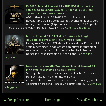
EVENTO: Mortal Kombat 11 - THE REVEAL. In diretta
streaming da Londra. Giovedì, 17 gennaio 2019, ore
19:30. [ARTICOLO AGGIORNATO]
AGGIORNAMENTO 16/01/2019. Mortal Kombat 11 - The
Reveal! Il programma completo dell'evento di questa sera
(con gli orari italiani)! Appuntamento alle ore 19:30 per le
interviste pre-show! Link per la diretta: TWITC…
Continua a leggere.
Mortal Kombat 11: STEAM ci fornisce i dettagli
dell'edizione Premium e del Kombat Pack.
La pagina ufficiale di STEAM dedicata a Mortal Kombat 11 è
stata recentemente aggiornata con nuove informazioni
relative ai contenuti inclusi nel Kombat Pack. Possiamo
notare la stessa immagine di Shao Kahn…
Continua a
leggere.
Nessuna versione iOs/Android per Mortal Kombat 11.
MKX mobile si evolve e cambia nome.
Se, dopo l'annuncio ufficiale di Mortal Kombat 11, davate
per scontato l'arrivo di un titolo mobile
interamente dedicato al nuovo capitolo della saga, sarete
costretti a ricredervi. Tramite un comunicato sui …
Continua
a leggere.
← Post più recente
Home page
Post più vecchio →