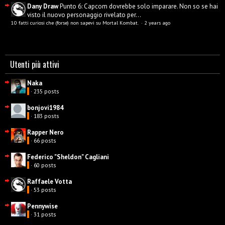
Dany Draw
Punto 6: Capcom dovrebbe solo imparare. Non so se hai
visto il nuovo personaggio rivelato per...
10 fatti curiosi che (forse) non sapevi su Mortal Kombat.
·
2 years ago
Utenti più attivi
Naka
· 235 posts
bonjovi1984
· 183 posts
Rapper Nero
· 66 posts
Federico "Sheldon" Cagliani
· 60 posts
Raffaele Votta
· 53 posts
Pennywise
· 31 posts