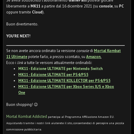
Se avete sottoscritto l'abbonamento
GamePass
potrete giocare
liberamente a
MK11
a partire dal 16 dicembre 2021 (su
console
, su
PC
oppure tramite
Cloud
).
Buon divertimento.
YOU'RE NEXT!
Se non avete ancora ordinato la versione
console
di
Mortal Kombat
11 Ultimate
potete farlo, a prezzo scontato, su
Amazon
.
Ecco i
link
a tutte le versioni attualmente ordinabili:
MK11 - Edizione ULTIMATE per Nintendo Switch
MK11 - Edizione ULTIMATE per PS4/PS5
MK11 - Edizione ULTIMATE KOLLECTOR per PS4/PS5
MK11 - Edizione ULTIMATE per Xbox Series X/S e Xbox
One
Buon shopping! 😉
Mortal Kombat Addicted
partecipa al Programma Affiliazione Amazon EU.
Acquistando tramite i nostri link aiuterete il sito, consentendoci di percepire una piccola
commissione pubblicitaria.