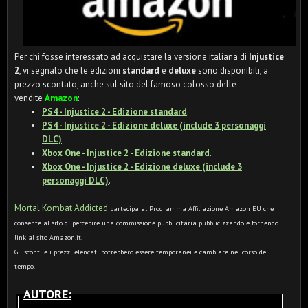
Per chi fosse interessato ad acquistare la versione italiana di
Injustice
2
, vi segnalo che le edizioni
standard
e
deluxe
sono disponibili, a
prezzo scontato, anche sul sito del famoso colosso delle
vendite
Amazon
:
PS4 - Injustice 2 - Edizione standard
.
PS4 - Injustice 2 - Edizione deluxe (include 3 personaggi
DLC)
.
Xbox One - Injustice 2 - Edizione standard
.
Xbox One -
Injustice 2 - Edizione deluxe (include 3
personaggi DLC)
.
Mortal Kombat Addicted
partecipa al Programma Affiliazione Amazon EU che
consente al sito di percepire una commissione pubblicitaria pubblicizzando e fornendo
link al sito Amazon.it.
Gli sconti e i prezzi elencati potrebbero essere temporanei e cambiare nel corso del
tempo.
AUTORE: