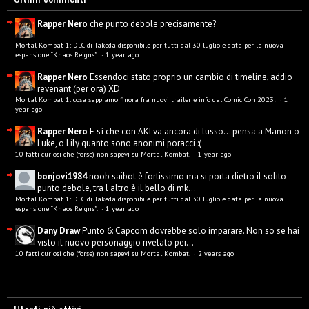
Rapper Nero
che punto debole precisamente?
Mortal Kombat 1: DLC di Takeda disponibile per tutti dal 30 luglio e data per la nuova
espansione “Khaos Reigns”.
·
1 year ago
Rapper Nero
Essendoci stato proprio un cambio di timeline, addio
revenant (per ora) XD
Mortal Kombat 1: cosa sappiamo finora fra nuovi trailer e info dal Comic Con 2023!
·
1
year ago
Rapper Nero
E sì che con AKI va ancora di lusso... pensa a Manon o
Luke, o Lily quanto sono anonimi poracci :(
10 fatti curiosi che (forse) non sapevi su Mortal Kombat.
·
1 year ago
bonjovi1984
noob saibot è fortissimo ma si porta dietro il solito
punto debole, tra l altro è il bello di mk...
Mortal Kombat 1: DLC di Takeda disponibile per tutti dal 30 luglio e data per la nuova
espansione “Khaos Reigns”.
·
1 year ago
Dany Draw
Punto 6: Capcom dovrebbe solo imparare. Non so se hai
visto il nuovo personaggio rivelato per...
10 fatti curiosi che (forse) non sapevi su Mortal Kombat.
·
2 years ago