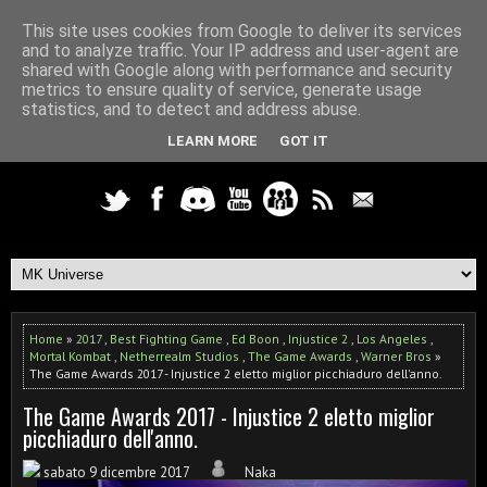
This site uses cookies from Google to deliver its services
and to analyze traffic. Your IP address and user-agent are
shared with Google along with performance and security
metrics to ensure quality of service, generate usage
statistics, and to detect and address abuse.
LEARN MORE
GOT IT
Home
»
2017
,
Best Fighting Game
,
Ed Boon
,
Injustice 2
,
Los Angeles
,
Mortal Kombat
,
Netherrealm Studios
,
The Game Awards
,
Warner Bros
»
The Game Awards 2017 - Injustice 2 eletto miglior picchiaduro dell'anno.
The Game Awards 2017 - Injustice 2 eletto miglior
picchiaduro dell'anno.
sabato 9 dicembre 2017
Naka