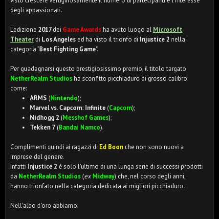
visto crescere vertiginosamente il numero di partecipanti e l'interesse
degli appassionati.
L'edizione
2017
dei
Game Awards
ha avuto luogo al
Microsoft
Theater
di
Los Angeles
ed ha visto il trionfo di
Injustice 2
nella
categoria "
Best Fighting Game
".
Per guadagnarsi questo prestigiosissimo premio, il titolo targato
NetherRealm Studios
ha sconfitto picchiaduro di grosso calibro
come:
ARMS
(
Nintendo
);
Marvel vs. Capcom: Infinite
(
Capcom
);
Nidhogg 2
(
Messhof Games
);
Tekken 7
(
Bandai Namco
).
Complimenti quindi ai ragazzi di
Ed Boon
che non sono nuovi a
imprese del genere.
Infatti
Injustice 2
è solo l'ultimo di una lunga serie di successi prodotti
da
NetherRealm Studios
(
ex
Midway
) che, nel corso degli anni,
hanno trionfato nella categoria dedicata ai migliori picchiaduro.
Nell'albo d'oro abbiamo: