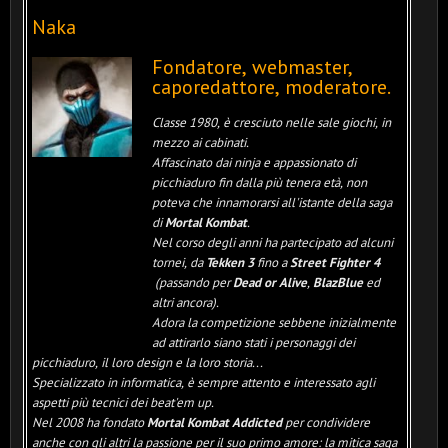
Naka
Fondatore, webmaster,
caporedattore, moderatore.
Classe 1980, è cresciuto nelle sale giochi, in
mezzo ai cabinati.
Affascinato dai ninja e appassionato di
picchiaduro fin dalla più tenera età, non
poteva che innamorarsi all'istante della saga
di
Mortal Kombat
.
Nel corso degli anni ha partecipato ad alcuni
tornei, da
Tekken 3
fino a
Street Fighter 4
(passando per
Dead or Alive
,
BlazBlue
ed
altri ancora).
Adora la competizione sebbene inizialmente
ad attirarlo siano stati i personaggi dei
picchiaduro, il loro design e la loro storia...
Specializzato in informatica, è sempre attento e interessato agli
aspetti più tecnici dei beat'em up.
Nel 2008 ha fondato
Mortal Kombat Addicted
per condividere
anche con gli altri la passione per il suo primo amore: la mitica saga