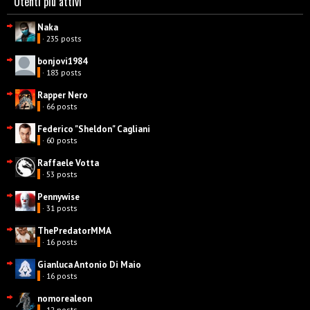
Utenti più attivi
Naka
· 235 posts
bonjovi1984
· 183 posts
Rapper Nero
· 66 posts
Federico "Sheldon" Cagliani
· 60 posts
Raffaele Votta
· 53 posts
Pennywise
· 31 posts
ThePredatorMMA
· 16 posts
Gianluca Antonio Di Maio
· 16 posts
nomorealeon
· 12 posts