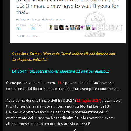
Caballero Zombi:
"Non vedo l'ora si vedere ciò che faranno con
Jarek questa volta!!...".
Ed Boon:
"Oh, potresti dover aspettare 11 anni per quello...".
Come potete vedere il numero
11
è presente in tutti i suoi
tweet
e,
conoscendo
Ed Boon
, non può trattarsi di una semplice coincidenza...
Aspettiamo dunque l'inizio dell'
EVO 2014
(
11 luglio 2014
) , il torneo di
tutti i tornei, per avere nuove informazioni su
Mortal Kombat X
!
Nei
forum
d'oltreoceano si da per certa la presentazione del 7°
combattente del
roster
, ma
NetherRealm Studios
potrebbe avere
altre sorprese in serbo per noi! Restate sintonizzati!