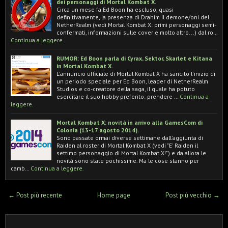
dei personaggi di Mortal Kombat X.
Circa un mese fa Ed Boon ha escluso, quasi
definitivamente, la presenza di Drahim il demone/oni del
NetherRealm (vedi Mortal Kombat X: primi personaggi semi-
confermati, informazioni sulle cover e molto altro...) dal ro…
Continua a leggere.
RUMOR: Ed Boon parla di Cyrax, Sektor, Skarlet e Kitana
in Mortal Kombat X.
L'annuncio ufficiale di Mortal Kombat X ha sancito l'inizio di
un periodo speciale per Ed Boon, leader di NetherRealm
Studios e co-creatore della saga, il quale ha potuto
esercitare il suo hobby preferito: prendere …
Continua a
leggere.
Mortal Kombat X: novità in arrivo alla GamesCom di
Colonia (13-17 agosto 2014).
Sono passate ormai diverse settimane dall'aggiunta di
Raiden al roster di Mortal Kombat X (vedi "E' Raiden il
settimo personaggio di Mortal Kombat X!") e da allora le
novità sono state pochissime. Ma le cose stanno per
camb…
Continua a leggere.
← Post più recente
Home page
Post più vecchio →