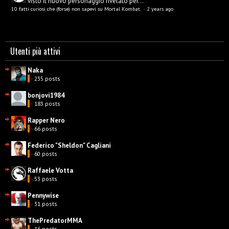
visto il nuovo personaggio rivelato per...
10 fatti curiosi che (forse) non sapevi su Mortal Kombat.
·
2 years ago
Utenti più attivi
Naka
· 235 posts
bonjovi1984
· 183 posts
Rapper Nero
· 66 posts
Federico "Sheldon" Cagliani
· 60 posts
Raffaele Votta
· 53 posts
Pennywise
· 31 posts
ThePredatorMMA
· 16 posts