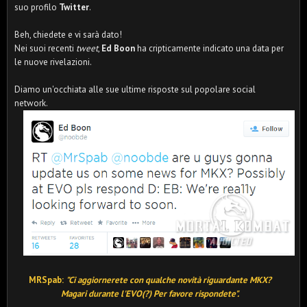
suo profilo
Twitter
.
Beh, chiedete e vi sarà dato!
Nei suoi recenti
tweet
,
Ed Boon
ha cripticamente indicato una data per
le nuove rivelazioni.
Diamo un'occhiata alle sue ultime risposte sul popolare social
network.
MRSpab:
"Ci aggiornerete con qualche novità riguardante MKX?
Magari durante l'EVO(?) Per favore rispondete".