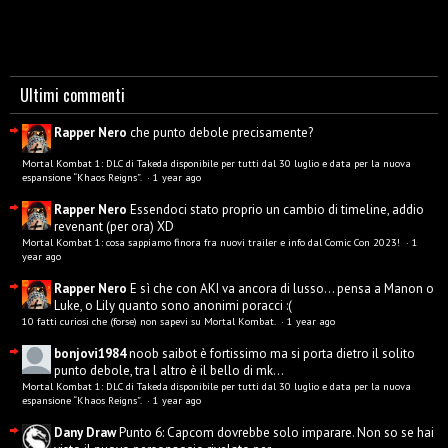
Ultimi commenti
Rapper Nero
che punto debole precisamente?
Mortal Kombat 1: DLC di Takeda disponibile per tutti dal 30 luglio e data per la nuova
espansione “Khaos Reigns”.
·
1 year ago
Rapper Nero
Essendoci stato proprio un cambio di timeline, addio
revenant (per ora) XD
Mortal Kombat 1: cosa sappiamo finora fra nuovi trailer e info dal Comic Con 2023!
·
1
year ago
Rapper Nero
E sì che con AKI va ancora di lusso... pensa a Manon o
Luke, o Lily quanto sono anonimi poracci :(
10 fatti curiosi che (forse) non sapevi su Mortal Kombat.
·
1 year ago
bonjovi1984
noob saibot è fortissimo ma si porta dietro il solito
punto debole, tra l altro è il bello di mk...
Mortal Kombat 1: DLC di Takeda disponibile per tutti dal 30 luglio e data per la nuova
espansione “Khaos Reigns”.
·
1 year ago
Dany Draw
Punto 6: Capcom dovrebbe solo imparare. Non so se hai