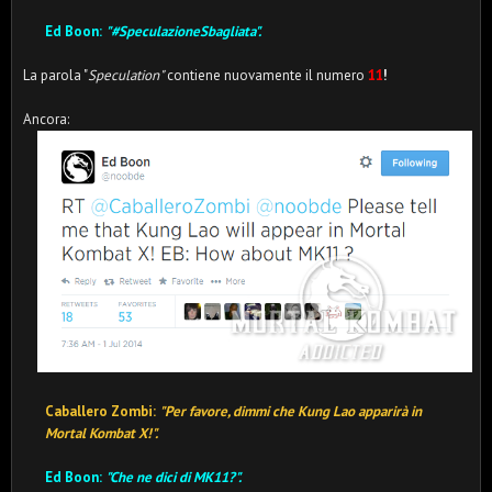
Ed Boon:
"#SpeculazioneSbagliata".
La parola "
Speculation"
contiene nuovamente il numero
11
!
Ancora:
Caballero Zombi:
"Per favore, dimmi che Kung Lao apparirà in
Mortal Kombat X!".
Ed Boon:
"Che ne dici di MK11?".