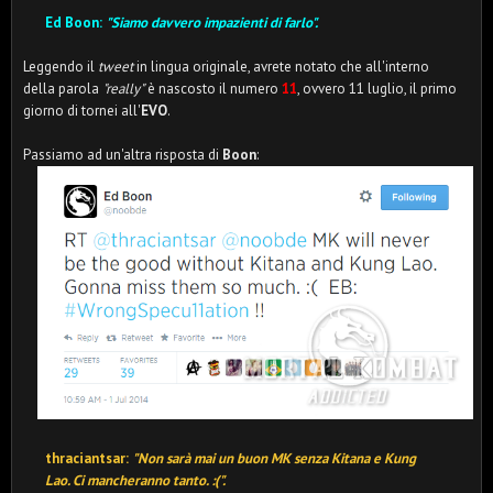
Ed Boon:
"Siamo davvero impazienti di farlo".
Leggendo il
tweet
in lingua originale, avrete notato che all'interno
della parola
"really"
è nascosto il numero
11
, ovvero 11 luglio, il primo
giorno di tornei all'
EVO
.
Passiamo ad un'altra risposta di
Boon
:
thraciantsar:
"Non sarà mai un buon MK senza Kitana e Kung
Lao. Ci mancheranno tanto. :(".