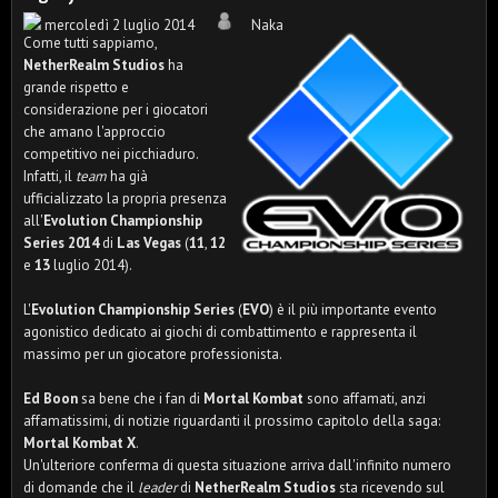
mercoledì 2 luglio 2014
Naka
Come tutti sappiamo,
NetherRealm Studios
ha
grande rispetto e
considerazione per i giocatori
che amano l'approccio
competitivo nei picchiaduro.
Infatti, il
team
ha già
ufficializzato la propria presenza
all'
Evolution Championship
Series 2014
di
Las Vegas
(
11
,
12
e
13
luglio 2014).
L'
Evolution Championship Series
(
EVO
) è il più importante evento
agonistico dedicato ai giochi di combattimento e rappresenta il
massimo per un giocatore professionista.
Ed Boon
sa bene che i fan di
Mortal Kombat
sono affamati, anzi
affamatissimi, di notizie riguardanti il prossimo capitolo della saga:
Mortal Kombat X
.
Un'ulteriore conferma di questa situazione arriva dall'infinito numero
di domande che il
leader
di
NetherRealm Studios
sta ricevendo sul