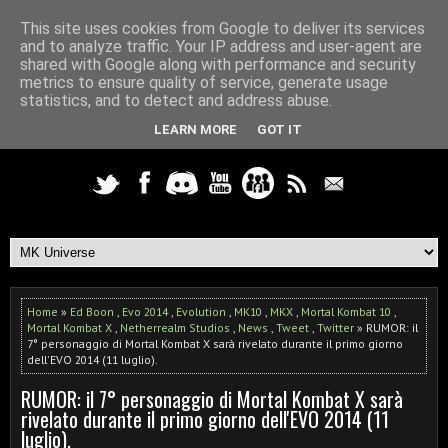
This site uses cookies from Google to deliver its services
and to analyze traffic. Your IP address and user-agent are
shared with Google along with performance and security
metrics to ensure quality of service, generate usage
statistics, and to detect and address abuse.
LEARN MORE
GOT IT
Home
»
Ed Boon
,
Evo 2014
,
Evolution
,
MK10
,
MKX
,
Mortal Kombat 10
,
Mortal Kombat X
,
Netherrealm Studios
,
News
,
Tweet
,
Twitter
» RUMOR: il
7° personaggio di Mortal Kombat X sarà rivelato durante il primo giorno
dell'EVO 2014 (11 luglio).
RUMOR: il 7° personaggio di Mortal Kombat X sarà
rivelato durante il primo giorno dell'EVO 2014 (11
luglio).