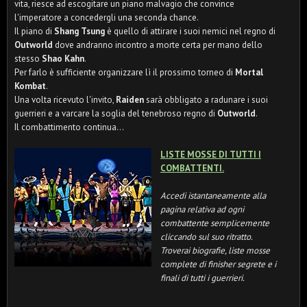
vita, riesce ad escogitare un piano malvagio che convince
l'imperatore a concedergli una seconda chance.
Il piano di
Shang Tsung
è quello di attirare i suoi nemici nel regno di
Outworld
dove andranno incontro a morte certa per mano dello
stesso
Shao Kahn
.
Per farlo è sufficiente organizzare lì il prossimo torneo di
Mortal
Kombat
.
Una volta ricevuto l'invito,
Raiden
sarà obbligato a radunare i suoi
guerrieri e a varcare la soglia del tenebroso regno di
Outworld
.
Il combattimento continua...
LISTE MOSSE DI TUTTI I
COMBATTENTI.
Accedi istantaneamente alla
pagina relativa ad ogni
combattente semplicemente
cliccando sul suo ritratto.
Troverai biografie, liste mosse
complete di finisher segrete e i
finali di tutti i guerrieri.