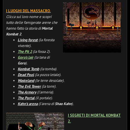
I LUOGHI DEL MASSACRO.
Clicca sul loro nome e scopri
tutto delle famigerate arene che
hanno fatto la storia di
Mortal
Kombat 2
.
Living forest
(la foresta
vivente).
The Pit 2
(la fossa 2).
Goro's lair
(la tana di
Goro
).
Kombat Tomb
(la tomba).
Dead Pool
(la pozza letale).
Wasteland
(le terre desolate).
The Evil Tower
(la torre).
The Armory
(l'armeria).
The Portal
(il portale).
Kahn's arena
(l'arena di
Shao Kahn
).
I SEGRETI DI MORTAL KOMBAT
2.