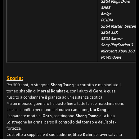
SEGA Mega Drive
SNES
Amiga
PC IBM
SEGA Master System
SEGA 32X
SEGA Saturn
Sony PlayStation 3
Microsoft Xbox 360
PC Windows
Storia:
Per 500 anni, lo stregone
Shang Tsung
ha corrotto e manipolato il
torneo shaolin di
Mortal Kombat
e, con l'aiuto di
Goro
, è quasi
riuscito a condannare il pianeta ad un'esistenza caotica.
Ma un monaco guerriero ha posto fine a tutte le sue macchinazioni.
La sua sconfitta per mano del nuovo campione,
Liu Kang
, e
l'apparente morte di
Goro
, costringono
Shang Tsung
alla fuga.
Lo stregone ha ormai perso il controllo del torneo e dell'isola-
fortezza.
Costretto a supplicare il suo padrone,
Shao Kahn
, per aver salva la