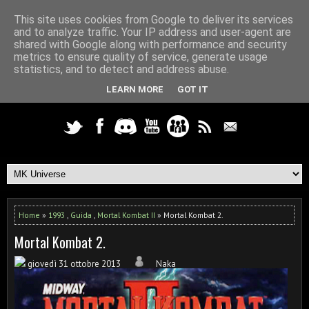
This site uses cookies from Google to deliver its services
and to analyze traffic. Your IP address and user-agent are
shared with Google along with performance and security
metrics to ensure quality of service, generate usage
statistics, and to detect and address abuse.
LEARN MORE
GOT IT
Home
»
1993
,
Guida
,
Mortal Kombat II
» Mortal Kombat 2.
Mortal Kombat 2.
giovedì 31 ottobre 2013
Naka