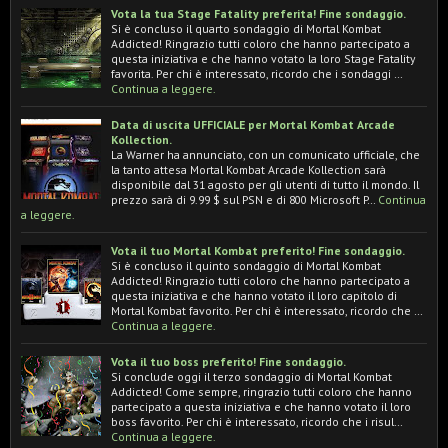
Vota la tua Stage Fatality preferita! Fine sondaggio.
Si è concluso il quarto sondaggio di Mortal Kombat
Addicted! Ringrazio tutti coloro che hanno partecipato a
questa iniziativa e che hanno votato la loro Stage Fatality
favorita. Per chi è interessato, ricordo che i sondaggi …
Continua a leggere.
Data di uscita UFFICIALE per Mortal Kombat Arcade
Kollection.
La Warner ha annunciato, con un comunicato ufficiale, che
la tanto attesa Mortal Kombat Arcade Kollection sarà
disponibile dal 31 agosto per gli utenti di tutto il mondo. Il
prezzo sarà di 9.99 $ sul PSN e di 800 Microsoft P…
Continua
a leggere.
Vota il tuo Mortal Kombat preferito! Fine sondaggio.
Si è concluso il quinto sondaggio di Mortal Kombat
Addicted! Ringrazio tutti coloro che hanno partecipato a
questa iniziativa e che hanno votato il loro capitolo di
Mortal Kombat favorito. Per chi è interessato, ricordo che …
Continua a leggere.
Vota il tuo boss preferito! Fine sondaggio.
Si conclude oggi il terzo sondaggio di Mortal Kombat
Addicted! Come sempre, ringrazio tutti coloro che hanno
partecipato a questa iniziativa e che hanno votato il loro
boss favorito. Per chi è interessato, ricordo che i risul…
Continua a leggere.