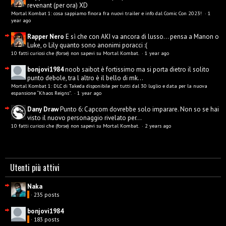
revenant (per ora) XD
Mortal Kombat 1: cosa sappiamo finora fra nuovi trailer e info dal Comic Con 2023!
·
1
year ago
Rapper Nero
E sì che con AKI va ancora di lusso... pensa a Manon o
Luke, o Lily quanto sono anonimi poracci :(
10 fatti curiosi che (forse) non sapevi su Mortal Kombat.
·
1 year ago
bonjovi1984
noob saibot è fortissimo ma si porta dietro il solito
punto debole, tra l altro è il bello di mk...
Mortal Kombat 1: DLC di Takeda disponibile per tutti dal 30 luglio e data per la nuova
espansione “Khaos Reigns”.
·
1 year ago
Dany Draw
Punto 6: Capcom dovrebbe solo imparare. Non so se hai
visto il nuovo personaggio rivelato per...
10 fatti curiosi che (forse) non sapevi su Mortal Kombat.
·
2 years ago
Utenti più attivi
Naka
· 235 posts
bonjovi1984
· 183 posts