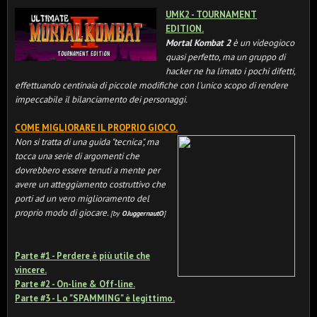
UMK2 - TOURNAMENT
EDITION.
Mortal Kombat 2
è un videogioco
quasi perfetto, ma un gruppo di
hacker ne ha limato i pochi difetti,
effettuando centinaia di piccole modifiche con l'unico scopo di rendere
impeccabile il bilanciamento dei personaggi.
COME MIGLIORARE IL PROPRIO GIOCO.
Non si tratta di una guida "tecnica", ma
tocca una serie di argomenti che
dovrebbero essere tenuti a mente per
avere un atteggiamento costruttivo che
porti ad un vero miglioramento del
proprio modo di giocare.
[by
OJuggernautO
]
Parte #1 - Perdere è più utile che
vincere.
Parte #2 - On-line & Off-line.
Parte #3 - Lo "SPAMMING" è legittimo.