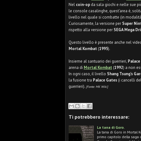
Nel
coin-op
da sala giochi e nelle sue pi
le console casalinghe, quest'area è, soli
livello nel quale si combatte (in modalit
Curiosamente, la versione per
Super Nin
rispetto alla versione per
SEGA Mega Dri
Questo livello è presente anche nel vid
Mortal Kombat
(
1995
).
Insieme al santuario dei guerrieri,
Palace
arena di
Mortal Kombat
(
1992
) a non es
In ogni caso, il livello
Shang Tsung's Ga
la fusione tra
Palace Gates
(i cancelli d
guerrieri).
[Fonte: MK Wiki]
Ti potrebbero interessare:
La tana di Goro.
La tana di Goro in Mortal K
primo capitolo della saga d