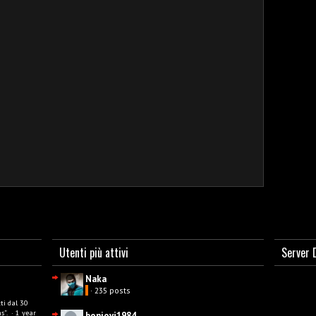
Utenti più attivi
Server 
Naka
· 235 posts
ti dal 30
s”.
·
1 year
bonjovi1984