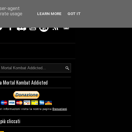
user-agent
erate usage
LEARN MORE
GOT IT
a Mortal Kombat Addicted
ori informazioni visita la nostra pagina
Donazioni
.
 più cliccati