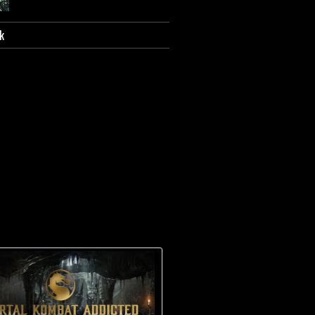
k
Scorpion - Biografia e
caratterizzazione.