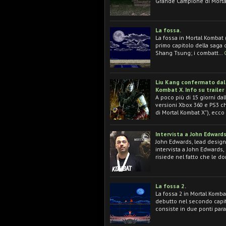
Grande Campione di Morta
La fossa.
La fossa in Mortal Kombat (
primo capitolo della saga d
Shang Tsung; i combatt…
Liu Kang confermato dall'
Kombat X. Info su trailer
A poco più di 15 giorni dal
versioni Xbox 360 e PS3 ch
di Mortal Kombat X"), ecc
Intervista a John Edwards
John Edwards, lead designer
intervista a John Edwards, 
risiede nel fatto che le 
La fossa 2.
La fossa 2 in Mortal Kombat 
debutto nel secondo capit
consiste in due ponti par