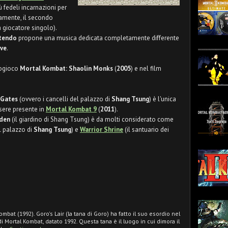
ù fedeli incarnazioni per
tamente, il secondo
à giocatore singolo).
tendo
propone una musica dedicata completamente differente
ve
.
eogioco
Mortal Kombat: Shaolin Monks
(
2005
) e nel film
 Gates
(ovvero i cancelli del palazzo di
Shang Tsung
) è l'unica
sere presente in
Mortal Kombat 9
(
2011
).
rden
(il giardino di Shang Tsung) è da molti considerato come
el palazzo di
Shang Tsung
) e
Warrior Shrine
(il santuario dei
ombat (1992). Goro's Lair (la tana di Goro) ha fatto il suo esordio nel
i Mortal Kombat, datato 1992. Questa tana è il luogo in cui dimora il