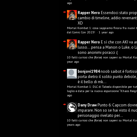
ago
Rapper Nero
Essendoci stato prop
cambio di timeline, addio revenant
XD
Mortal Kombat 1: cosa sappiamo finora fra nuovi tr
dal Comic Con 2023!
·
1 year ago
Rapper Nero
E sì che con AKI va a
lusso... pensa a Manon o Luke, o L
sono anonimi poracci :(
10 fatti curiosi che (forse) non sapevi su Mortal 
year ago
bonjovi1984
noob saibot è fortis
porta dietro il solito punto debole, 
è il bello di mk...
Mortal Kombat 1: DLC di Takeda disponibile per tut
luglio e data per la nuova espansione “Khaos Reign
ago
Dany Draw
Punto 6: Capcom dovr
imparare. Non so se hai visto il n
personaggio rivelato per...
10 fatti curiosi che (forse) non sapevi su Mortal 
years ago