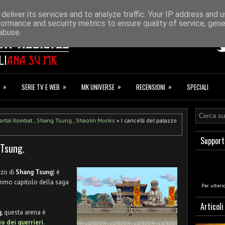
ONAZIONI
F.A.Q.
deliver its services and to analyze traffic. Your IP address and 
formance and security metrics to ensure quality of service, gen
abuse.
»
»
»
»
SERIE TV E WEB
MK UNIVERSE
RECENSIONI
SPECIALI
ortal Kombat
,
Shang Tsung
,
Shaolin Monks
» I cancelli del palazzo
Support
 Tsung.
a
zzo di
Shang Tsung
) è
primo capitolo della saga
Per ulteri
Articoli
g
, questa arena è
o dei guerrieri
.