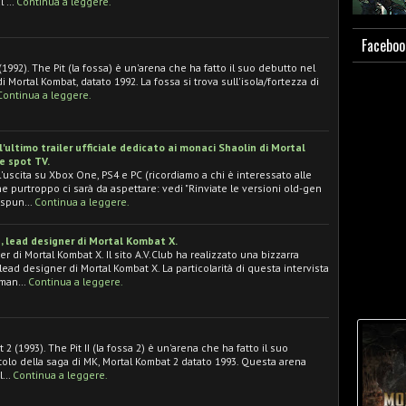
l …
Continua a leggere.
Faceboo
1992). The Pit (la fossa) è un'arena che ha fatto il suo debutto nel
i Mortal Kombat, datato 1992. La fossa si trova sull'isola/fortezza di
Continua a leggere.
ultimo trailer ufficiale dedicato ai monaci Shaolin di Mortal
 e spot TV.
l'uscita su Xbox One, PS4 e PC (ricordiamo a chi è interessato alle
e purtroppo ci sarà da aspettare: vedi "Rinviate le versioni old-gen
o spun…
Continua a leggere.
, lead designer di Mortal Kombat X.
 di Mortal Kombat X. Il sito A.V.Club ha realizzato una bizzarra
lead designer di Mortal Kombat X. La particolarità di questa intervista
doman…
Continua a leggere.
2 (1993). The Pit II (la fossa 2) è un'arena che ha fatto il suo
olo della saga di MK, Mortal Kombat 2 datato 1993. Questa arena
al…
Continua a leggere.