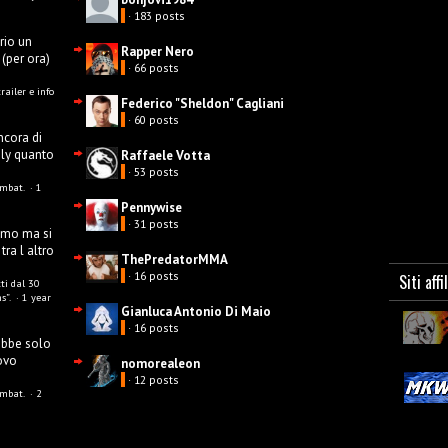
· 183 posts
rio un
Rapper Nero
 (per ora)
· 66 posts
ailer e info
Federico "Sheldon" Cagliani
· 60 posts
ncora di
ily quanto
Raffaele Votta
· 53 posts
Kombat.
·
1
Pennywise
· 31 posts
simo ma si
tra l altro
ThePredatorMMA
· 16 posts
Siti affi
ti dal 30
s”.
·
1 year
Gianluca Antonio Di Maio
· 16 posts
ebbe solo
uovo
nomorealeon
· 12 posts
Kombat.
·
2