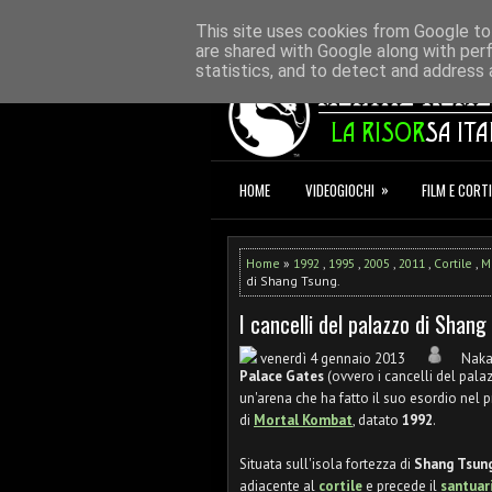
HOME
REDAZIONE
CONTATTI
D
This site uses cookies from Google to 
are shared with Google along with per
statistics, and to detect and address 
»
HOME
VIDEOGIOCHI
FILM E CORTI
Home
»
1992
,
1995
,
2005
,
2011
,
Cortile
,
M
di Shang Tsung.
I cancelli del palazzo di Shang
venerdì 4 gennaio 2013
Nak
Palace Gates
(ovvero i cancelli del pala
un'arena che ha fatto il suo esordio nel 
di
Mortal Kombat
, datato
1992
.
Situata sull'isola fortezza di
Shang Tsun
adiacente al
cortile
e precede il
santuari