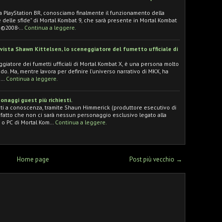
iana PlayStation BR, conosciamo finalmente il funzionamento della
re delle sfide" di Mortal Kombat 9, che sarà presente in Mortal Kombat
d ©2008-…
Continua a leggere.
ista Shawn Kittelsen, lo sceneggiatore del fumetto ufficiale di
giatore dei fumetti ufficiali di Mortal Kombat X, è una persona molto
o. Ma, mentre lavora per definire l'universo narrativo di MKX, ha
e…
Continua a leggere.
onaggi guest più richiesti.
i a conoscenza, tramite Shaun Himmerick (produttore esecutivo di
 fatto che non ci sarà nessun personaggio esclusivo legato alla
x o PC di Mortal Kom…
Continua a leggere.
Home page
Post più vecchio →