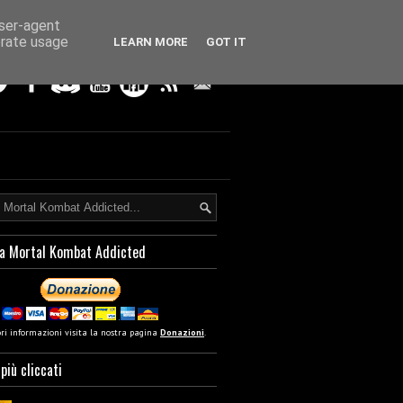
user-agent
erate usage
LEARN MORE
GOT IT
a Mortal Kombat Addicted
ori informazioni visita la nostra pagina
Donazioni
.
 più cliccati