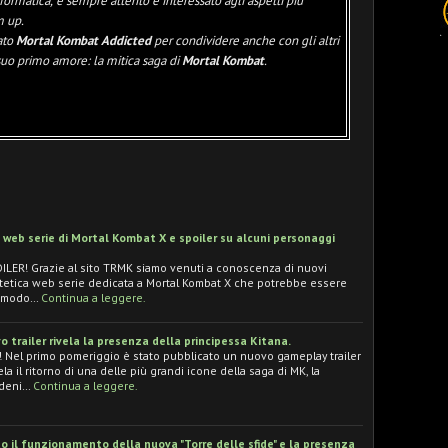
nformatica, è sempre attento e interessato agli aspetti più
m up.
ato
Mortal Kombat Addicted
per condividere anche con gli altri
 suo primo amore: la mitica saga di
Mortal Kombat
.
 web serie di Mortal Kombat X e spoiler su alcuni personaggi
ILER! Grazie al sito TRMK siamo venuti a conoscenza di nuovi
potetica web serie dedicata a Mortal Kombat X che potrebbe essere
n modo…
Continua a leggere.
o trailer rivela la presenza della principessa Kitana.
ta! Nel primo pomeriggio è stato pubblicato un nuovo gameplay trailer
la il ritorno di una delle più grandi icone della saga di MK, la
Edeni…
Continua a leggere.
o il funzionamento della nuova "Torre delle sfide" e la presenza