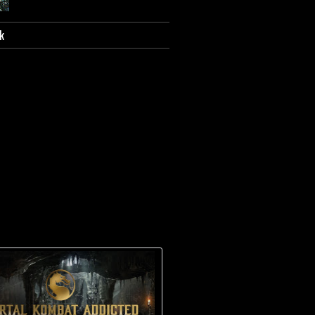
k
Scorpion - Biografia e
caratterizzazione.