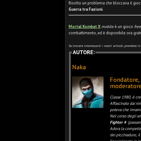
Risolto un problema che bloccava il gioc
Guerra tra Fazioni
.
Mortal Kombat X
mobile
è un gioco
free
combattimento, ed
è disponibile ora gra
Se trovate interessanti i nostri articoli, prendete i
AUTORE:
Naka
Fondatore,
moderatore
Classe 1980, è cre
Affascinato dai nin
poteva che innamor
Nel corso degli an
Fighter 4
(passan
Adora la competizi
dei picchiaduro, il 