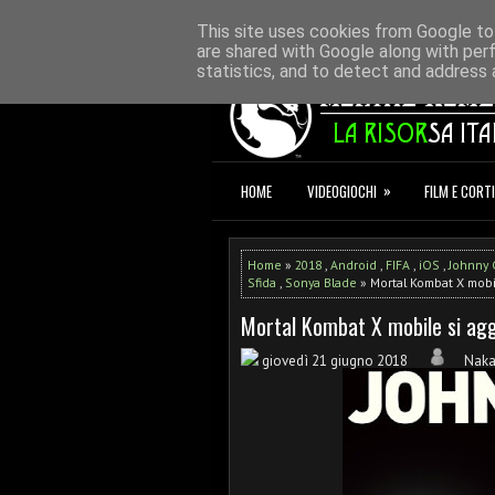
HOME
REDAZIONE
CONTATTI
D
This site uses cookies from Google to 
are shared with Google along with per
statistics, and to detect and address 
»
HOME
VIDEOGIOCHI
FILM E CORTI
Home
»
2018
,
Android
,
FIFA
,
iOS
,
Johnny 
Sfida
,
Sonya Blade
» Mortal Kombat X mobil
Mortal Kombat X mobile si aggi
giovedì 21 giugno 2018
Nak