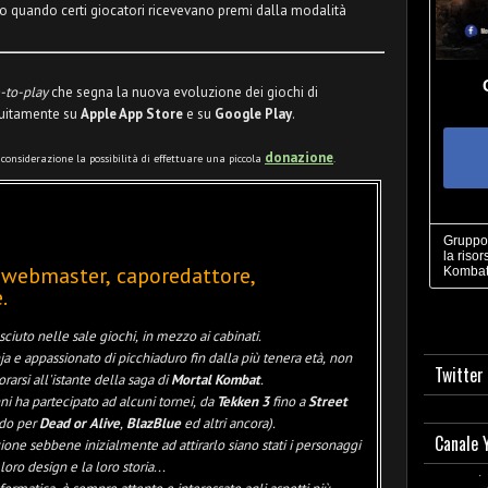
o quando certi giocatori ricevevano premi dalla modalità
-to-play
che segna la nuova evoluzione dei giochi di
tuitamente su
Apple App Store
e su
Google Play
.
donazione
n considerazione la possibilità di effettuare una piccola
.
Gruppo 
la risor
 webmaster, caporedattore,
Kombat
.
sciuto nelle sale giochi, in mezzo ai cabinati.
ja e appassionato di picchiaduro fin dalla più tenera età, non
Twitter
arsi all'istante della saga di
Mortal Kombat
.
ni ha partecipato ad alcuni tornei, da
Tekken 3
fino a
Street
do per
Dead or Alive
,
BlazBlue
ed altri ancora).
Canale 
one sebbene inizialmente ad attirarlo siano stati i personaggi
loro design e la loro storia...