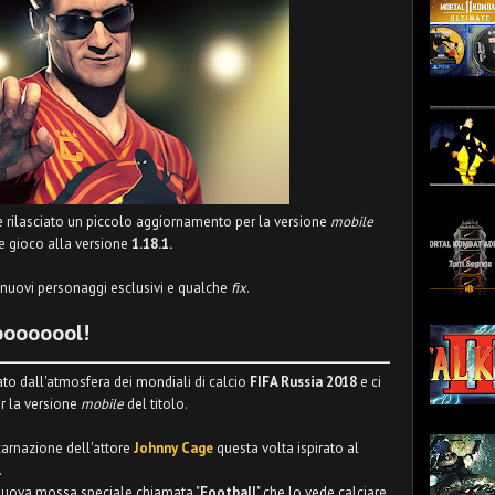
rilasciato un piccolo aggiornamento per la versione
mobile
e gioco alla versione
1.18.1.
 nuovi personaggi esclusivi e qualche
fix
.
ooooool!
to dall'atmosfera dei mondiali di calcio
FIFA Russia 2018
e ci
er la versione
mobile
del titolo.
carnazione dell'attore
Johnny Cage
questa volta ispirato al
.
nuova mossa speciale chiamata "
Football
" che lo vede calciare