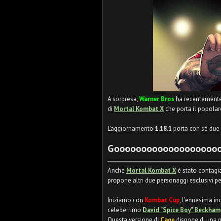
A sorpresa,
Warner Bros
ha recentemente 
di
Mortal Kombat X
che porta il popolar
L'aggiornamento
1.18.1
porta con sé due
Goooooooooooooooooooo
Anche
Mortal Kombat X
è stato contagia
propone altri due personaggi esclusivi p
Iniziamo con
Kombat Cup
, l'ennesima in
celeberrimo
David "Spice Boy" Beckham
Questa versione di
Cage
dispone di una 