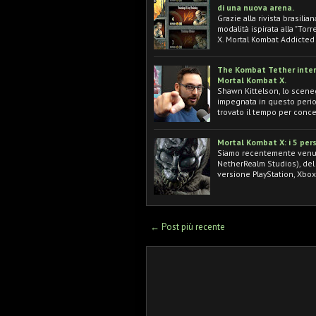
di una nuova arena.
Grazie alla rivista brasil
modalità ispirata alla "Tor
X. Mortal Kombat Addicte
The Kombat Tether interv
Mortal Kombat X.
Shawn Kittelson, lo sceneg
impegnata in questo period
trovato il tempo per conc
Mortal Kombat X: i 5 pers
Siamo recentemente venut
NetherRealm Studios), del
versione PlayStation, Xbo
← Post più recente