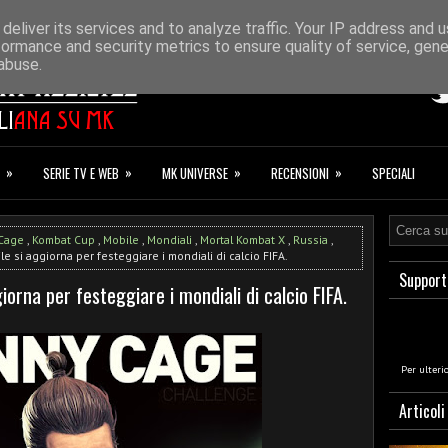
ONAZIONI
F.A.Q.
deliver its services and to analyze traffic. Your IP address and 
formance and security metrics to ensure quality of service, gen
abuse.
»
»
»
»
SERIE TV E WEB
MK UNIVERSE
RECENSIONI
SPECIALI
Cage
,
Kombat Cup
,
Mobile
,
Mondiali
,
Mortal Kombat X
,
Russia
,
e si aggiorna per festeggiare i mondiali di calcio FIFA.
Support
orna per festeggiare i mondiali di calcio FIFA.
a
Per ulteri
Articoli