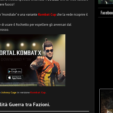
dere fuoco!
Faceboo
o "mondiale" e una variante
Kombat Cup
che la vede ricoprire il
 usare il fischietto per espellere gli avversari dal
 rosso.
e
Johnny Cage
in versione
Kombat Cup
.
ità Guerra tra Fazioni.