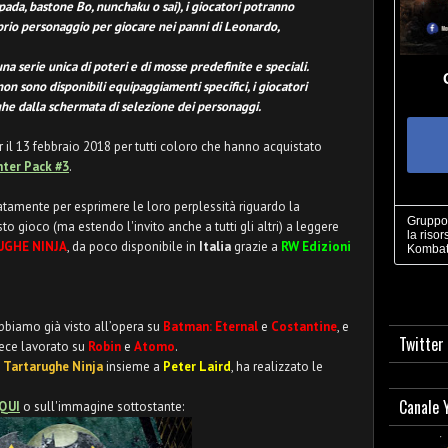
pada, bastone Bo, nunchaku o sai), i giocatori potranno
rio personaggio per giocare nei panni di Leonardo,
a serie unica di poteri e di mosse predefinite e speciali.
on sono disponibili equipaggiamenti specifici, i giocatori
ghe dalla schermata di selezione dei personaggi.
r il 13 febbraio 2018 per tutti coloro che hanno acquistato
hter Pack #3
.
vatamente per esprimere le loro perplessità riguardo la
Gruppo 
o gioco (ma estendo l'invito anche a tutti gli altri) a leggere
la risor
GHE NINJA
, da poco disponibile in
Italia
grazie a
RW Edizioni
Kombat
abbiamo già visto all’opera su
Batman: Eternal
e
Costantine
, e
Twitter
vece lavorato su
Robin
e
Atomo
.
e
Tartarughe Ninja
insieme a
Peter Laird
, ha realizzato le
Canale 
QUI
o sull'immagine sottostante: