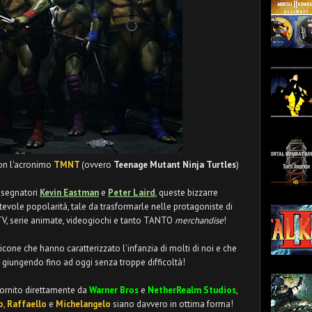
on l'acronimo
TMNT
(ovvero
Teenage Mutant Ninja Turtles
)
disegnatori
Kevin Eastman
e
Peter Laird
, queste bizzarre
vole popolarità, tale da trasformarle nelle protagoniste di
 TV, serie animate, videogiochi e tanto TANTO
merchandise
!
icone che hanno caratterizzato l'infanzia di molti di noi e che
giungendo fino ad oggi senza troppe difficoltà!
 fornito direttamente da
Warner Bros
e
NetherRealm Studios
,
o
,
Raffaello
e
Michelangelo
siano davvero in ottima forma!