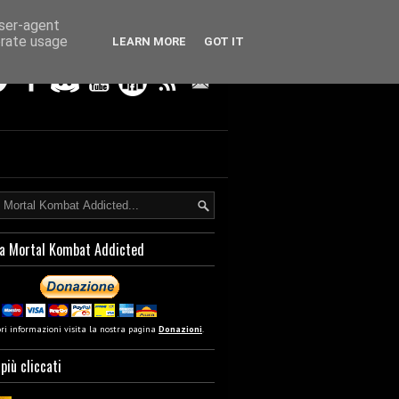
user-agent
erate usage
LEARN MORE
GOT IT
a Mortal Kombat Addicted
ori informazioni visita la nostra pagina
Donazioni
.
 più cliccati