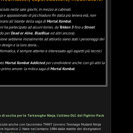
sciuto nelle sale giochi, in mezzo ai cabinati.
ja e appassionato di picchiaduro fin dalla più tenera età, non
arsi all'istante della saga di
Mortal Kombat
.
ni ha partecipato ad alcuni tornei, da
Tekken 3
fino a
Street
do per
Dead or Alive
,
BlazBlue
ed altri ancora).
one sebbene inizialmente ad attirarlo siano stati i personaggi dei
 design e la loro storia...
formatica, è sempre attento e interessato agli aspetti più tecnici
ato
Mortal Kombat Addicted
per condividere anche con gli altri la
o primo amore: la mitica saga di
Mortal Kombat
.
ta di uscita per le Tartarughe Ninja, l'ultimo DLC del Fighter Pack
sciute anche con l'acronimo TMNT (ovvero Teenage Mutant Ninja
re Injustice 2. Nate nel lontano 1984 dalle matite dei disegnatori