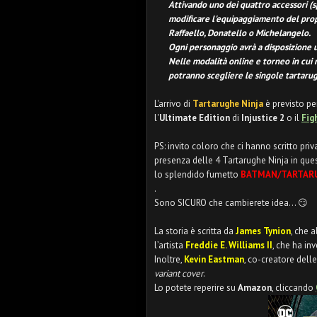
Attivando uno dei quattro accessori (s
modificare l'equipaggiamento del prop
Raffaello, Donatello o Michelangelo.
Ogni personaggio avrà a disposizione un
Nelle modalità online e torneo in cui n
potranno scegliere le singole tartaru
L'arrivo di
Tartarughe Ninja
è previsto pe
l'
Ultimate Edition
di
Injustice 2
o il
Fig
PS: invito coloro che ci hanno scritto pri
presenza delle 4 Tartarughe Ninja in quest
lo splendido fumetto
BATMAN/TARTARU
.
Sono SICURO che cambierete idea... 😏
La storia è scritta da
James Tynion
, che 
l’artista
Freddie E. Williams II
, che ha in
Inoltre,
Kevin Eastman
, co-creatore dell
variant cover
.
Lo potete reperire su
Amazon
, cliccando