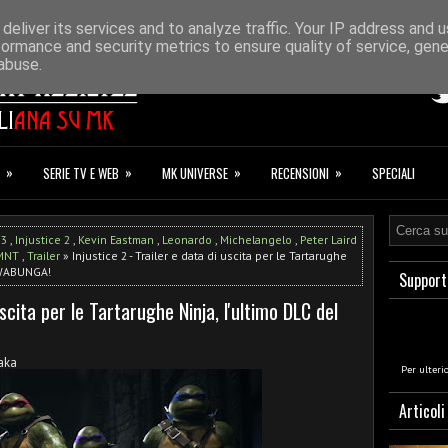
ONAZIONI
F.A.Q.
deliver its services and to analyze traffic. Your IP address and 
formance and security metrics to ensure quality of service, gen
abuse.
»
»
»
»
SERIE TV E WEB
MK UNIVERSE
RECENSIONI
SPECIALI
 3
,
Injustice 2
,
Kevin Eastman
,
Leonardo
,
Michelangelo
,
Peter Laird
MNT
,
Trailer
» Injustice 2 - Trailer e data di uscita per le Tartarughe
COWABUNGA!
Support
uscita per le Tartarughe Ninja, l'ultimo DLC del
aka
Per ulteri
Articoli