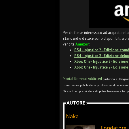
Per chi fosse interessato ad acquistare la
standard
e
deluxe
sono disponibili, a p
vendite
Amazon
:
PS4 - Injustice 2 - Edizione stan
PS4 - Injustice 2 - Edizione del
Xbox One - Injustice 2 - Edizion
Xbox One -
Injustice 2 - Edizion
Mortal Kombat Addicted
partecipa al Program
commissione pubblicitaria pubblicizzando e fornend
Gli sconti e i prezzi elencati potrebbero essere tem
AUTORE:
Naka
Fondatore,