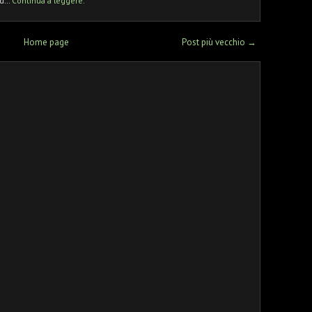
rd…
Continua a leggere.
Home page
Post più vecchio →