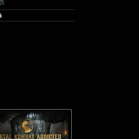
k
Scorpion - Biografia e
caratterizzazione.