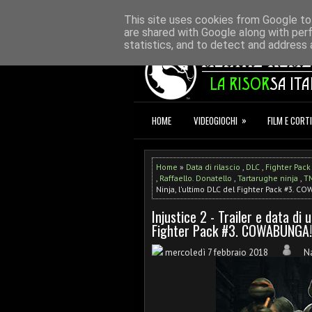
HOME
REDAZIONE
CONTATTI
D
This site uses cookies from Google to 
are shared with Google along with per
statistics, and to detect and address 
»
HOME
VIDEOGIOCHI
FILM E CORTI
Home
»
Data di rilascio
,
DLC
,
Fighter Pack
,
Raffaello. Donatello
,
Tartarughe ninja
,
T
Ninja, l'ultimo DLC del Fighter Pack #3. 
Injustice 2 - Trailer e data di 
Fighter Pack #3. COWABUNGA!
mercoledì 7 febbraio 2018
N