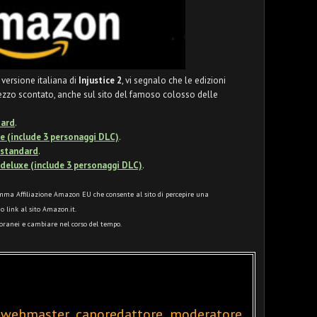
 versione italiana di
Injustice 2
, vi segnalo che le edizioni
rezzo scontato, anche sul sito del famoso colosso delle
dard
.
uxe (include 3 personaggi DLC)
.
e standard
.
e deluxe (include 3 personaggi DLC)
.
ma Affiliazione Amazon EU che consente al sito di percepire una
o link al sito Amazon.it.
poranei e cambiare nel corso del tempo.
 webmaster, caporedattore, moderatore.