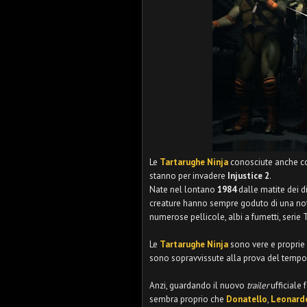
Le
Tartarughe Ninja
conosciute anche c
stanno per invadere
Injustice 2
.
Nate nel lontano
1984
dalle matite dei 
creature hanno sempre goduto di una note
numerose pellicole, albi a fumetti, serie
Le
Tartarughe Ninja
sono vere e proprie 
sono sopravvissute alla prova del tempo 
Anzi, guardando il nuovo
trailer
ufficiale
sembra proprio che
Donatello
,
Leonard