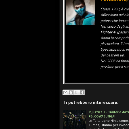
Classe 1980, è cre
Affascinato dai nin
poteva che innamor
Nel corso degli an
Fighter 4
(passan
Adora la competizi
picchiaduro, il loro
Specializzato in in
dei beat'em up.
Nel 2008 ha fond
passione per il su
Ti potrebbero interessare:
Injustice 2 - Trailer e da
#3. COWABUNGA!
Le Tartarughe Ninja cono
Turtles) stanno per invade