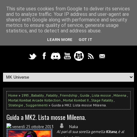
This site uses cookies from Google to deliver its services
and to analyze traffic. Your IP address and user-agent are
shared with Google along with performance and security
metrics to ensure quality of service, generate usage
statistics, and to detect and address abuse.
LEARN MORE
GOT IT
Home
»
1993
,
Babality
,
Fatality
,
Friendship
,
Guida
,
Lista mosse
,
Mileena
,
Mortal Kombat Arcade Kollection
,
Mortal Kombat II
,
Stage Fatality
,
Strategie
,
Suggerimenti
» Guida a MK2. Lista mosse Mileena.
Guida a MK2. Lista mosse Mileena.
venerdì 25 ottobre 2013
Naka
Al pari di sua sorella gemella
Kitana
,
è al