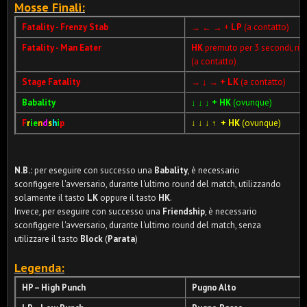
Mosse Finali:
Fatality - Frenzy Stab
→ ← →
+
LP
(a contatto)
Fatality - Man Eater
HK
premuto per 3 secondi, ril
(a contatto)
Stage Fatality
→ ↓ →
+ LK
(a contatto)
Babality
↓
↓ ↓ + HK
(ovunque)
F
r
ie
n
d
s
h
i
p
↓ ↓ ↓ ↑
+ HK
(ovunque)
N.B.:
per eseguire con successo una
Babality
, è necessario
sconfiggere l'avversario, durante l'ultimo round del match, utilizzando
solamente il tasto
LK
oppure il tasto
HK
.
Invece, per eseguire con successo una
Friendship
, è necessario
sconfiggere l'avversario, durante l'ultimo round del match, senza
utilizzare il tasto
Block
(
Parata
)
Legenda:
HP – High Punch
Pugno Alto