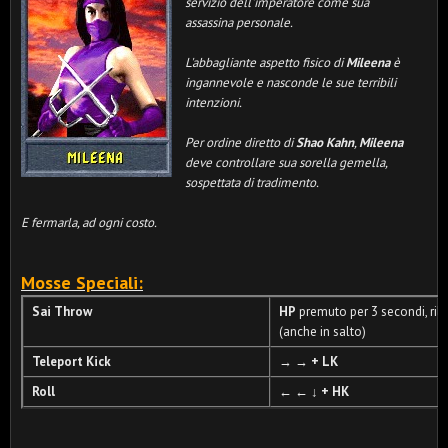
servizio dell'imperatore
come sua
assassina personale.
L'abbagliante aspetto fisico di
Mileena
è
ingannevole e nasconde le sue terribili
intenzioni.
Per ordine diretto di
Shao Kahn
,
Mileena
deve controllare sua sorella gemella,
sospettata di tradimento.
E fermarla, ad ogni costo.
Mosse Speciali:
Sai Throw
HP
premuto per 3 secondi, ril
(anche in salto)
Teleport Kick
→ →
+ LK
Roll
← ← ↓ + HK