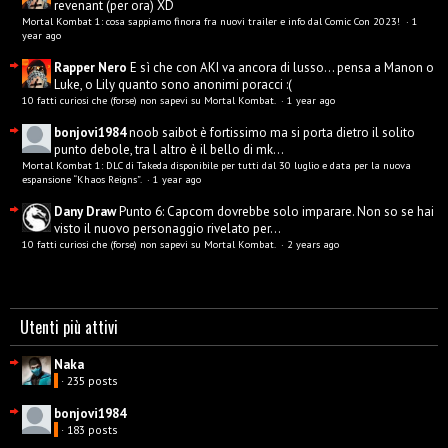
revenant (per ora) XD
Mortal Kombat 1: cosa sappiamo finora fra nuovi trailer e info dal Comic Con 2023!
·
1
year ago
Rapper Nero
E sì che con AKI va ancora di lusso... pensa a Manon o
Luke, o Lily quanto sono anonimi poracci :(
10 fatti curiosi che (forse) non sapevi su Mortal Kombat.
·
1 year ago
bonjovi1984
noob saibot è fortissimo ma si porta dietro il solito
punto debole, tra l altro è il bello di mk...
Mortal Kombat 1: DLC di Takeda disponibile per tutti dal 30 luglio e data per la nuova
espansione “Khaos Reigns”.
·
1 year ago
Dany Draw
Punto 6: Capcom dovrebbe solo imparare. Non so se hai
visto il nuovo personaggio rivelato per...
10 fatti curiosi che (forse) non sapevi su Mortal Kombat.
·
2 years ago
Utenti più attivi
Naka
· 235 posts
bonjovi1984
· 183 posts