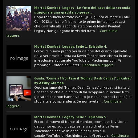
Mortal Kombat: Legacy - Le foto del cast della seconda
stagione e una gradita sorpresa...
Dopo l'annuncio formale (vedi QUI), giunto durante il Comi-
Con 2012, arrivano finalmente le prime immagini del cast
che darà vita alla seconda stagione di Mortal Kombat:
Legacy. Non giungono in via del tutto "…
Continua a
leggere.
Mortal Kombat: Legacy. Serie 1. Episodio 4.
Eccoci di nuovo pronti per la visione del quarto episodio
della serie web diretta da Kevin Tancharoen che va in onda
in esclusiva sul canale YouTube di Machinima.com. Vi
propongo il video dell'inter…
Continua a leggere.
Guida: "Come affrontare il 'Nomad Dash Cancel' di Kabal"
by A F0xy Grampa.
Oggi parliamo del "Nomad Dash Cancel" di Kabal: si tratta di
una tecnica che è in grado di far scoppiare in lacrime tutti i
giocatori che non hanno voluto (o non sono stati capaci) di
studiarla e comprenderla. Se non avete i…
Continua a
leggere.
Mortal Kombat: Legacy. Serie 1. Episodio 5.
Eccoci di nuovo di fronte al monitor, pronti per la visione
del quinto episodio della serie web diretta da Kevin
Tancharoen che va in onda in esclusiva sul
canale YouTube di Machinima.com. Vi propon…
Continua a