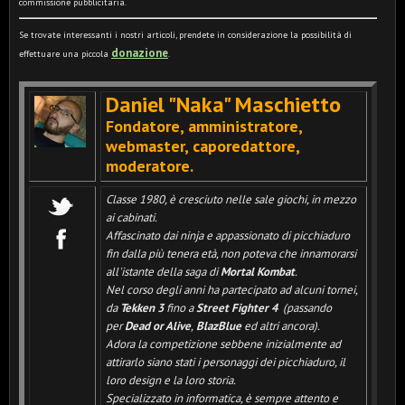
commissione pubblicitaria.
Se trovate interessanti i nostri articoli, prendete in considerazione la possibilità di
donazione
effettuare una piccola
.
Daniel "Naka" Maschietto
Fondatore, amministratore,
webmaster, caporedattore,
moderatore
.
Classe 1980, è cresciuto nelle sale giochi, in mezzo
ai cabinati.
Affascinato dai ninja e appassionato di picchiaduro
fin dalla più tenera età, non poteva che innamorarsi
all'istante della saga di
Mortal Kombat
.
Nel corso degli anni ha partecipato ad alcuni tornei,
da
Tekken 3
fino a
Street Fighter 4
(passando
per
Dead or Alive
,
BlazBlue
ed altri ancora).
Adora la competizione sebbene inizialmente ad
attirarlo siano stati i personaggi dei picchiaduro, il
loro design e la loro storia.
Specializzato in informatica, è sempre attento e