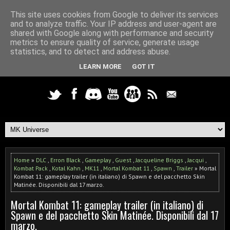
This site uses cookies from Google to deliver its services
and to analyze traffic. Your IP address and user-agent are
shared with Google along with performance and security
metrics to ensure quality of service, generate usage
statistics, and to detect and address abuse.
LEARN MORE
GOT IT
Home
»
DLC
,
Erron Black
,
Gameplay
,
Guest
,
Jacqueline Briggs
,
Jacqui
,
Kombat Pack
,
Kotal Kahn
,
MK11
,
Mortal Kombat 11
,
Spawn
,
Trailer
» Mortal
Kombat 11: gameplay trailer (in italiano) di Spawn e del pacchetto Skin
Matinée. Disponibili dal 17 marzo.
Mortal Kombat 11: gameplay trailer (in italiano) di
Spawn e del pacchetto Skin Matinée. Disponibili dal 17
marzo.