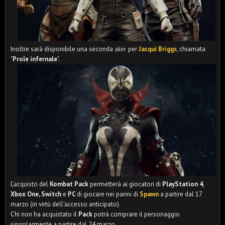
Inoltre sarà disponibile una seconda
skin
per
Jacqui Briggs
, chiamata
"
Prole infernale
".
L'acquisto del
Kombat Pack
permetterà ai giocatori di
PlayStation 4
,
Xbox One, Switch
e
PC
di giocare nei panni di
Spawn
a partire dal 17
marzo (in virtù dell'accesso anticipato).
Chi non ha acquistato il
Pack
potrà comprare il personaggio
singolarmente a partire dal 24 marzo.