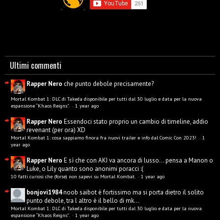
Ultimi commenti
Rapper Nero
che punto debole precisamente?
Mortal Kombat 1: DLC di Takeda disponibile per tutti dal 30 luglio e data per la nuova
espansione “Khaos Reigns”.
·
1 year ago
Rapper Nero
Essendoci stato proprio un cambio di timeline, addio
revenant (per ora) XD
Mortal Kombat 1: cosa sappiamo finora fra nuovi trailer e info dal Comic Con 2023!
·
1
year ago
Rapper Nero
E sì che con AKI va ancora di lusso... pensa a Manon o
Luke, o Lily quanto sono anonimi poracci :(
10 fatti curiosi che (forse) non sapevi su Mortal Kombat.
·
1 year ago
bonjovi1984
noob saibot è fortissimo ma si porta dietro il solito
punto debole, tra l altro è il bello di mk...
Mortal Kombat 1: DLC di Takeda disponibile per tutti dal 30 luglio e data per la nuova
espansione “Khaos Reigns”.
·
1 year ago