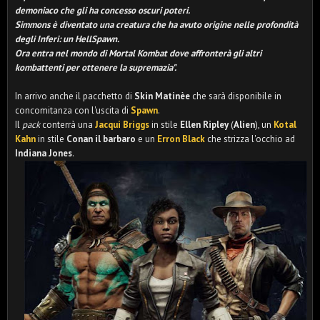
demoniaco che gli ha concesso oscuri poteri.
Simmons è diventato una creatura che ha avuto origine nelle profondità
degli Inferi: un HellSpawn.
Ora entra nel mondo di Mortal Kombat dove affronterà gli altri
kombattenti per ottenere la supremazia".
In arrivo anche il pacchetto di
Skin Matinèe
che sarà disponibile in
concomitanza con l'uscita di
Spawn
.
Il
pack
conterrà una
Jacqui Briggs
in stile
Ellen Ripley
(
Alien
), un
Kotal
Kahn
in stile
Conan il barbaro
e un
Erron Black
che strizza l'occhio ad
Indiana Jones
.