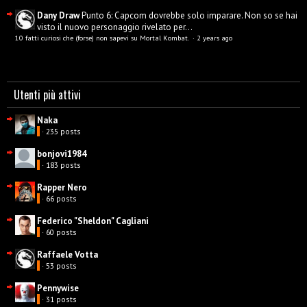
Dany Draw
Punto 6: Capcom dovrebbe solo imparare. Non so se hai
visto il nuovo personaggio rivelato per...
10 fatti curiosi che (forse) non sapevi su Mortal Kombat.
·
2 years ago
Utenti più attivi
Naka
· 235 posts
bonjovi1984
· 183 posts
Rapper Nero
· 66 posts
Federico "Sheldon" Cagliani
· 60 posts
Raffaele Votta
· 53 posts
Pennywise
· 31 posts