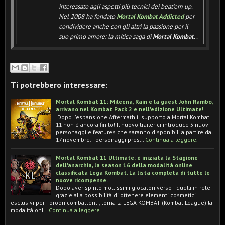
interessato agli aspetti più tecnici dei beat'em up.
Nel 2008 ha fondato
Mortal Kombat Addicted
per
condividere anche con gli altri la passione per il
suo primo amore: la mitica saga di
Mortal Kombat
.
.
Ti potrebbero interessare:
Mortal Kombat 11: Mileena, Rain e la guest John Rambo,
arrivano nel Kombat Pack 2 e nell'edizione Ultimate!
Dopo l'espansione Aftermath il supporto a Mortal Kombat
11 non è ancora finito! Il nuovo trailer ci introduce 3 nuovi
personaggi e features che saranno disponibili a partire dal
17 novembre. I personaggi pres…
Continua a leggere.
Mortal Kombat 11 Ultimate: è iniziata la Stagione
dell'anarchia, la season 16 della modalità online
classificata Lega Kombat. La lista completa di tutte le
nuove ricompense.
Dopo aver spinto moltissimi giocatori verso i duelli in rete
grazie alla possibilità di ottenere elementi cosmetici
esclusivi per i propri combattenti, torna la LEGA KOMBAT (Kombat League) la
modalità onl…
Continua a leggere.