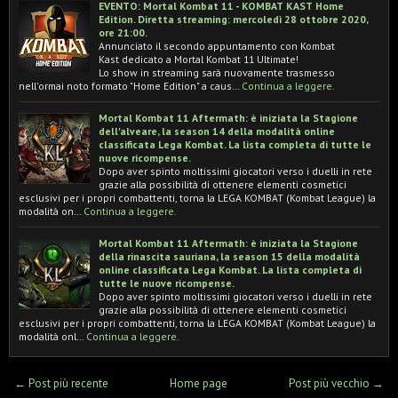
EVENTO: Mortal Kombat 11 - KOMBAT KAST Home
Edition. Diretta streaming: mercoledì 28 ottobre 2020,
ore 21:00.
Annunciato il secondo appuntamento con Kombat
Kast dedicato a Mortal Kombat 11 Ultimate!
Lo show in streaming sarà nuovamente trasmesso
nell'ormai noto formato "Home Edition" a caus…
Continua a leggere.
Mortal Kombat 11 Aftermath: è iniziata la Stagione
dell'alveare, la season 14 della modalità online
classificata Lega Kombat. La lista completa di tutte le
nuove ricompense.
Dopo aver spinto moltissimi giocatori verso i duelli in rete
grazie alla possibilità di ottenere elementi cosmetici
esclusivi per i propri combattenti, torna la LEGA KOMBAT (Kombat League) la
modalità on…
Continua a leggere.
Mortal Kombat 11 Aftermath: è iniziata la Stagione
della rinascita sauriana, la season 15 della modalità
online classificata Lega Kombat. La lista completa di
tutte le nuove ricompense.
Dopo aver spinto moltissimi giocatori verso i duelli in rete
grazie alla possibilità di ottenere elementi cosmetici
esclusivi per i propri combattenti, torna la LEGA KOMBAT (Kombat League) la
modalità onl…
Continua a leggere.
← Post più recente
Home page
Post più vecchio →