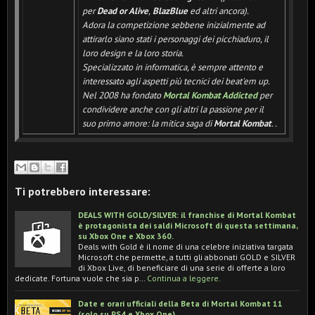
per
Dead or Alive
,
BlazBlue
ed altri ancora).
Adora la competizione sebbene inizialmente ad
attirarlo siano stati i personaggi dei picchiaduro, il
loro design e la loro storia.
Specializzato in informatica, è sempre attento e
interessato agli aspetti più tecnici dei beat'em up.
Nel 2008 ha fondato
Mortal Kombat Addicted
per
condividere anche con gli altri la passione per il
suo primo amore: la mitica saga di
Mortal Kombat
.
.
Ti potrebbero interessare:
DEALS WITH GOLD/SILVER: il franchise di Mortal Kombat
è protagonista dei saldi Microsoft di questa settimana,
su Xbox One e Xbox 360.
Deals with Gold è il nome di una celebre iniziativa targata
Microsoft che permette, a tutti gli abbonati GOLD e SILVER
di Xbox Live, di beneficiare di una serie di offerte a loro
dedicate. Fortuna vuole che sia p…
Continua a leggere.
Date e orari ufficiali della Beta di Mortal Kombat 11
(solo su PS4 e Xbox One).