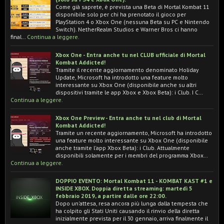
Come già saprete, è prevista una Beta di Mortal Kombat 11
disponibile solo per chi ha prenotato il gioco per
PlayStation 4 o Xbox One (nessuna Beta su PC e Nintendo
Switch). NetherRealm Studios e Warner Bros ci hanno
final…
Continua a leggere.
Xbox One - Entra anche tu nel CLUB ufficiale di Mortal
Kombat Addicted!
Tramite il recente aggiornamento denominato Holiday
Update, Microsoft ha introdotto una feature molto
interessante su Xbox One (disponibile anche su altri
dispositivi tramite le app Xbox e Xbox Beta): i Club. I C…
Continua a leggere.
Xbox One Preview - Entra anche tu nel club di Mortal
Kombat Addicted!
Tramite un recente aggiornamento, Microsoft ha introdotto
una feature molto interessante su Xbox One (disponibile
anche tramite l'app Xbox Beta): i Club. Attualmente
disponibili solamente per i membri del programma Xbox…
Continua a leggere.
DOPPIO EVENTO: Mortal Kombat 11 - KOMBAT KAST #1 e
INSIDE XBOX. Doppia diretta streaming: martedì 5
febbraio 2019, a partire dalle ore 22:00.
Dopo un'attesa, resa ancora più lunga dalla tempesta che
ha colpito gli Stati Uniti causando il rinvio della diretta
inizialmente prevista per il 30 gennaio, arriva finalmente il