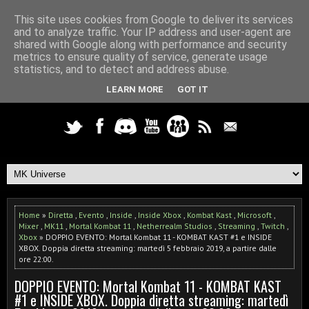
This site uses cookies from Google to deliver its services
and to analyze traffic. Your IP address and user-agent are
shared with Google along with performance and security
metrics to ensure quality of service, generate usage
statistics, and to detect and address abuse.
LEARN MORE
GOT IT
Home
»
Diretta
,
Evento
,
Inside
,
Inside Xbox
,
Kombat Kast
,
Microsoft
,
Mixer
,
MK11
,
Mortal Kombat 11
,
Netherrealm Studios
,
Streaming
,
Twitch
,
Xbox
» DOPPIO EVENTO: Mortal Kombat 11 - KOMBAT KAST #1 e INSIDE
XBOX. Doppia diretta streaming: martedì 5 febbraio 2019, a partire dalle
ore 22:00.
DOPPIO EVENTO: Mortal Kombat 11 - KOMBAT KAST
#1 e INSIDE XBOX. Doppia diretta streaming: martedì