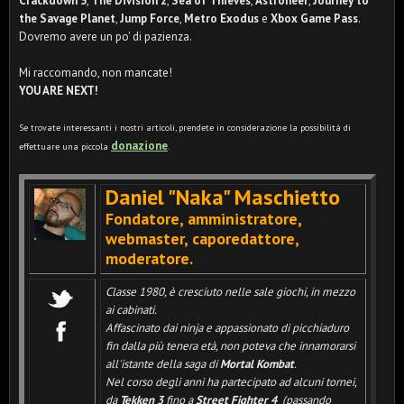
Crackdown 3
,
The Division 2
,
Sea of Thieves
,
Astroneer
,
Journey to
the Savage Planet
,
Jump Force
,
Metro Exodus
e
Xbox Game Pass
.
Dovremo avere un po' di pazienza.
Mi raccomando, non mancate!
YOU ARE NEXT!
Se trovate interessanti i nostri articoli, prendete in considerazione la possibilità di
donazione
effettuare una piccola
.
Daniel "Naka" Maschietto
Fondatore, amministratore,
webmaster, caporedattore,
moderatore
.
Classe 1980, è cresciuto nelle sale giochi, in mezzo
ai cabinati.
Affascinato dai ninja e appassionato di picchiaduro
fin dalla più tenera età, non poteva che innamorarsi
all'istante della saga di
Mortal Kombat
.
Nel corso degli anni ha partecipato ad alcuni tornei,
da
Tekken 3
fino a
Street Fighter 4
(passando