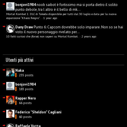
bonjovi1984
noob saibot è fortissimo ma si porta dietro il solito
punto debole, tra l altro è il bello di mk...
Mortal Kombat 1: DLC di Takeda disponibile per tutti dal 30 luglio e data per la nuova
espansione “Khaos Reigns”.
·
1 year ago
Dany Draw
Punto 6: Capcom dovrebbe solo imparare. Non so se hai
visto il nuovo personaggio rivelato per...
10 fatti curiosi che (forse) non sapevi su Mortal Kombat.
·
2 years ago
Utenti più attivi
Naka
· 235 posts
bonjovi1984
· 183 posts
Rapper Nero
· 66 posts
Federico "Sheldon" Cagliani
· 60 posts
Raffaele Votta