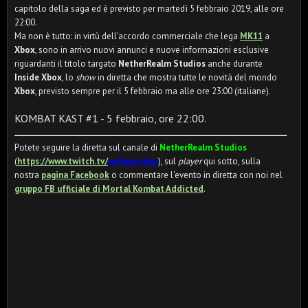
capitolo della saga ed è previsto per martedì 5 febbraio 2019, alle ore
22:00.
Ma non è tutto: in virtù dell'accordo commerciale che lega
MK11
a
Xbox
, sono in arrivo nuovi annunci e nuove informazioni esclusive
riguardanti il titolo targato
NetherRealm Studios
anche durante
Inside Xbox
, lo
show
in diretta che mostra tutte le novità del mondo
Xbox
, previsto sempre per il 5 febbraio ma alle ore 23:00 (italiane).
KOMBAT KAST #1 - 5 febbraio, ore 22:00.
Potete seguire la diretta sul canale di
NetherRealm Studios
(
https://www.twitch.tv/
netherrealm
), sul
player
qui sotto, sulla
nostra
pagina Facebook
o commentare l'evento in diretta con noi nel
gruppo FB ufficiale di Mortal Kombat Addicted
.