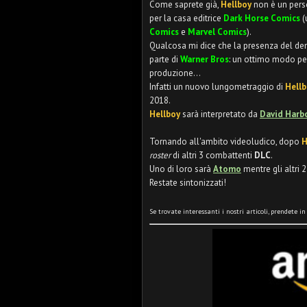
Come saprete già,
Hellboy
non è un pers
per la casa editrice
Dark Horse Comics
(
Comics
e
Marvel Comics
).
Qualcosa mi dice che la presenza del d
parte di
Warner Bros
: un ottimo modo p
produzione...
Infatti un nuovo lungometraggio di
Hell
2018.
Hellboy
sarà interpretato da
David Harb
Tornando all'ambito videoludico, dopo
H
roster
di altri 3 combattenti
DLC
.
Uno di loro sarà
Atomo
mentre gli altri 
Restate sintonizzati!
Se trovate interessanti i nostri articoli, prendete i