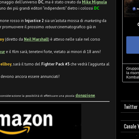
onaggio dell'universo
DC
, ma è stato creato da
Mike Mignola
uno dei più grandi editori "indipendenti" dietro i colossi
DC
emone rosso in
Injustice 2
sia un'astuta mossa di
marketing
da
er promuovere il prossimo
reboot
cinematografico già in
boy
(diretto da
Neil Marshall
) è atteso nelle sale nel corso
our
e il film sarà, tenetevi forte, vietato ai minori di 18 anni!
ellboy
, sarà il turno del
Fighter Pack #3
che vedrà l'aggiunta al
Gruppo 
la risor
2 devono ancora essere annunciati!
Kombat
donazione
n considerazione la possibilità di effettuare una piccola
.
Twitter
Canale 