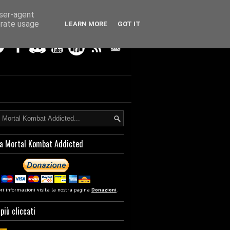
user-agent
erate usage
LEARN MORE
GOT IT
a Mortal Kombat Addicted
ori informazioni visita la nostra pagina
Donazioni
.
 più cliccati