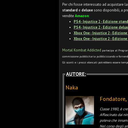
Per chi fosse interessato ad acquistare la
standard
e
deluxe
sono disponibili, a p
vendite
Amazon
:
PS4 - Injustice 2 - Edizione stan
PS4 - Injustice 2 - Edizione del
Xbox One - Injustice 2 - Edizion
Xbox One -
Injustice 2 - Edizion
Mortal Kombat Addicted
partecipa al Program
commissione pubblicitaria pubblicizzando e fornend
Gli sconti e i prezzi elencati potrebbero essere tem
AUTORE:
Naka
Fondatore,
Classe 1980, è cre
Affascinato dai nin
poteva che innamor
Nel corso degli an