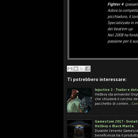
Fighter 4
(passan
Adora la competizi
picchiaduro, il loro
Specializzato in in
dei beat'em up.
Nel 2008 ha fond
passione per il su
Ti potrebbero interessare:
Injustice 2 - Trailer e da
Hellboy sta arrivando! Dop
che chiuderà il cerchio de
pacchetto di conten…
Con
GamesCom 2017 - Svelati i
Hellboy e Black Manta.
Durante l'evento Gamescom
beneficenza tra il produtto