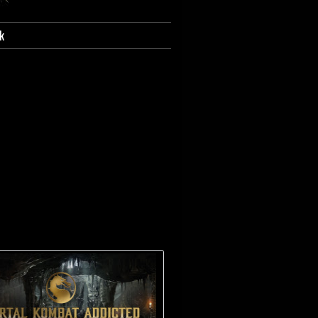
k
Guida a MK2. Lista mosse Kung Lao.