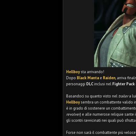
Hellboy
sta arrivando!
Dopo
Black Manta
e
Raiden
, arriva fin
personaggi
DLC
inclusi nel
Fighter Pack
Basandoci su quanto visto nel
trailer
a lu
Hellboy
sembra un combattente valido i
è in grado di sostenere un combattimento
revolver
) e alle numerose reliquie sante
gli scontri ravvicinati nei quali può sfrutta
Forse non sarà il combattente più veloce 