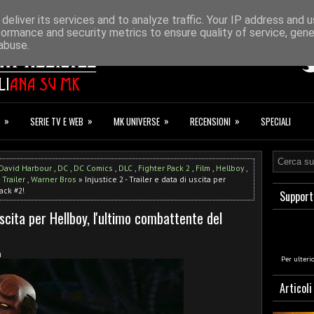
ONAZIONI
F.A.Q.
deliver its services and to analyze traffic. Your IP address and 
formance and security metrics to ensure quality of service, gen
abuse.
»
»
»
»
SERIE TV E WEB
MK UNIVERSE
RECENSIONI
SPECIALI
David Harbour
,
DC
,
DC Comics
,
DLC
,
Fighter Pack 2
,
Film
,
Hellboy
,
,
Trailer
,
Warner Bros
» Injustice 2 - Trailer e data di uscita per
ack #2!
Support
 uscita per Hellboy, l'ultimo combattente del
a
Per ulteri
Articoli