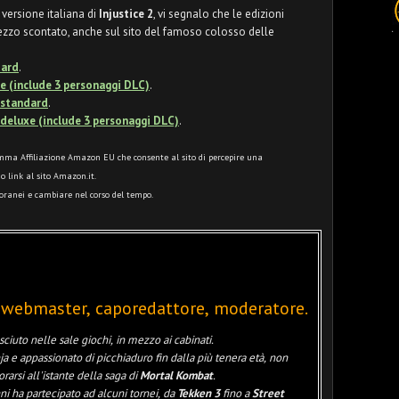
 versione italiana di
Injustice 2
, vi segnalo che le edizioni
rezzo scontato, anche sul sito del famoso colosso delle
dard
.
uxe (include 3 personaggi DLC)
.
e standard
.
e deluxe (include 3 personaggi DLC)
.
ma Affiliazione Amazon EU che consente al sito di percepire una
o link al sito Amazon.it.
poranei e cambiare nel corso del tempo.
 webmaster, caporedattore, moderatore.
sciuto nelle sale giochi, in mezzo ai cabinati.
ja e appassionato di picchiaduro fin dalla più tenera età, non
arsi all'istante della saga di
Mortal Kombat
.
ni ha partecipato ad alcuni tornei, da
Tekken 3
fino a
Street