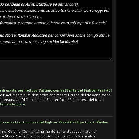
do per
Dead or Alive
,
BlazBlue
ed altri ancora).
one sebbene inizialmente ad attirarlo siano stati i personaggi dei
 design e la loro storia...
formatica, è sempre attento e interessato agli aspetti più tecnici
ato
Mortal Kombat Addicted
per condividere anche con gli altri la
o primo amore: la mitica saga di
Mortal Kombat
.
ta di uscita per Hellboy, l'ultimo combattente del Fighter Pack #2!
o Black Manta e Raiden, arriva finalmente il turno del demone rosso
i personaggi DLC inclusi nel Fighter Pack #2 (in attesa del terzo
tinua a leggere.
 combattenti inclusi del Fighter Pack #2 di Injustice 2: Raiden,
 di Colonia (Germania), prima del tanto discusso match di
re Steve Aoki e il famoso dj Don Diablo, sono stati rivelati i