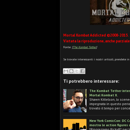
Mortal Kombat Addicted ©2008-2015.
Vietata la riproduzione, anche parziale
Fonte:
[
The Kombat Tether
]
Se trovate interessanti i nostri articoli, prendete i
Ti potrebbero interessare:
The Kombat Tether interv
Mortal Kombat X.
Shawn Kittelson, lo sceneg
impegnata in questo period
trovato il tempo per conc
New York ComicCon: DC C
mostra le action figures 
[Ringraziamo Ricky82 per 