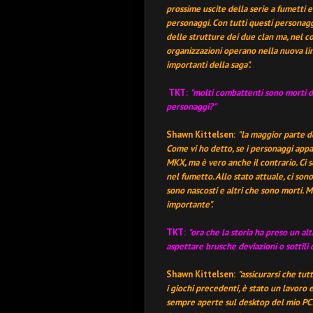
prossime uscite della serie a fumetti e
personaggi. Con tutti questi personag
delle strutture dei due clan ma, nel c
organizzazioni operano nella nuova li
importanti della saga".
TKT:
"molti combattenti sono morti d
personaggi
?"
Shawn Kittelsen:
"la maggior parte de
Come vi ho detto, se i personaggi appa
MKX, ma è vero anche il contrario. Ci
nel fumetto. Allo stato attuale, ci son
sono nascosti e altri che sono morti. Ma
importante
".
TKT
:
"ora che la storia ha preso un a
aspettare brusche deviazioni o sottili 
Shawn Kittelsen
:
"assicurarsi che tut
i giochi precedenti, è stato un lavoro 
sempre aperte sul desktop del mio PC: 