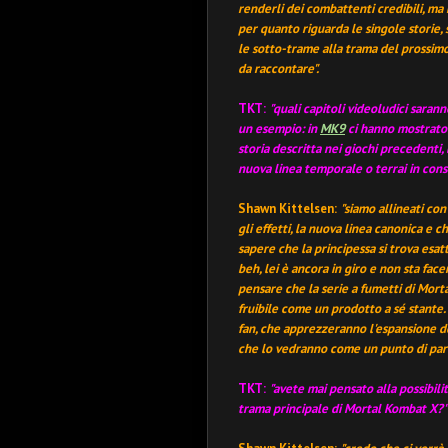
renderli dei combattenti credibili, ma 
per quanto riguarda le singole storie,
le sotto-trame alla trama del prossimo 
da raccontare
".
TKT
:
"quali capitoli videoludici saran
un esempio: in
MK9
ci hanno mostrato 
storia descritta nei giochi precedenti,
nuova linea temporale o terrai in con
Shawn Kittelsen
:
"siamo allineati con
gli effetti, la nuova linea canonica e 
sapere che la principessa si trova esat
beh, lei è ancora in giro e non sta fa
pensare che la serie a fumetti di Mor
fruibile come un prodotto a sé stante.
fan, che apprezzeranno l'espansione del
che lo vedranno come un punto di par
TKT:
"avete mai pensato alla possibili
trama principale di Mortal Kombat X
?"