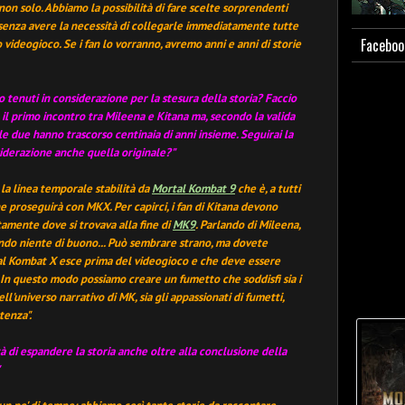
non solo. Abbiamo la possibilità di fare scelte sorprendenti
 senza avere la necessità di collegarle immediatamente tutte
Faceboo
videogioco. Se i fan lo vorranno, avremo anni e anni di storie
no tenuti in considerazione per la stesura della storia? Faccio
il primo incontro tra Mileena e Kitana ma, secondo la valida
 le due hanno trascorso centinaia di anni insieme. Seguirai la
siderazione anche quella originale?"
 la linea temporale stabilità da
Mortal Kombat 9
che è, a tutti
che proseguirà con MKX. Per capirci, i fan di Kitana devono
tamente dove si trovava alla fine di
MK9
. Parlando di Mileena,
cendo niente di buono... Può sembrare strano, ma dovete
tal Kombat X esce prima del videogioco e che deve essere
 In questo modo possiamo creare un fumetto che soddisfi sia i
l'universo narrativo di MK, sia gli appassionati di fumetti,
tenza".
tà di espandere la storia anche oltre alla conclusione della