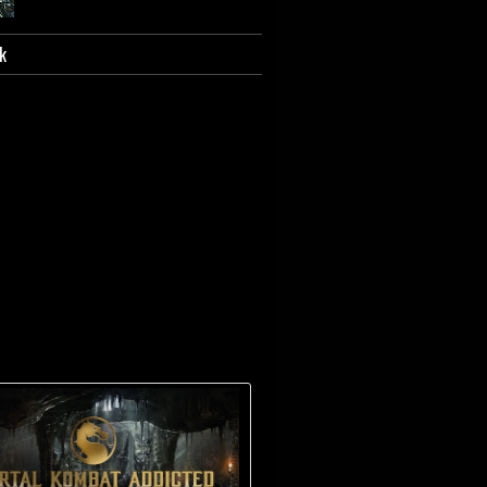
k
I personaggi della saga di Mortal
Kombat.