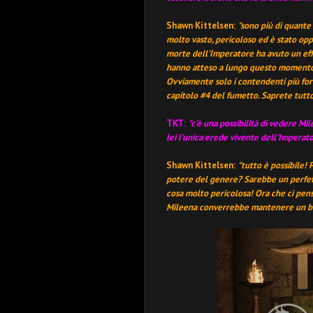
Shawn Kittelsen:
"sono più di quante
molto vasto, pericoloso ed è stato opp
morte dell'Imperatore ha avuto un effe
hanno atteso a lungo questo momento 
Ovviamente solo i contendenti più fo
capitolo #4 del fumetto. Saprete tutt
TKT
:
"c'è una possibilità di vedere Mi
lei l'unica erede vivente dell'Impera
Shawn Kittelsen
:
"tutto è possibile!
potere del genere? Sarebbe un perfett
cosa molto pericolosa! Ora che ci penso
Mileena converrebbe mantenere un bas