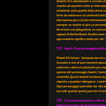
fumetti. Ero ossessionato e cercavo di
riuscito ad assorbire tutte le informaz
solamente sulla qualità della storia c
forte da mantenere la continuità dell'
discrepanza qua e là (non intenzionale)
esempio: se vedete in giro un persona
forniremo una spiegazione. La cosa em
ragazzi di NetherRealm Studios sono ap
approvazione significa molto per me".
TKT:
"qual'è il tuo personaggio prefe
Shawn Kittelsen:
"domanda davvero di
Scorpion è uno di quei momenti speciali
costretto a darti un pizzicotto per es
ognuno dei personaggi classici. I nuov
creatività. Questi fumetti mi danno la p
rispetto a qualsiasi videogioco. I nost
Ogni personaggio potrebbe dar vita ad 
succede quando questi guerrieri si sc
TKT:
"c'è una sorta di guerra civile i
ottenere il trono che fu di Shao Kahn