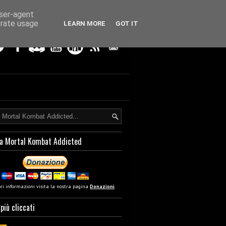
user-agent
erate usage
LEARN MORE
GOT IT
a Mortal Kombat Addicted
ori informazioni visita la nostra pagina
Donazioni
.
 più cliccati