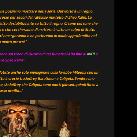
 ne possiamo mostrare nella serie. Outworld è un regno
resso per secoli dal rabbioso martello di Shao Kahn. La
tto destabilizzante su tutto il regno. Ci sono persone che
e che cercheranno di mettere in atto un colpo di Stato.
rti emergeranno e ne parleremo in modo approfondito nel
o molto presto!
"
leena sul trono di Outworld nel fumetto? Alla fine di
MK9
è
tore Shao Kahn"
 Potete anche solo immaginare cosa farebbe Mileena con un
o incrocio tra Joffrey Baratheon e Caligola. Sembra una
, sia Joffrey che Caligola sono morti giovani, quindi forse a
so profilo..."