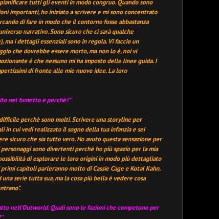
 pianificare tutti gli eventi in modo congruo. Quando sono
ioni importanti, ho iniziato a scrivere e mi sono concentrato
ercando di fare in modo che il contorno fosse abbastanza
universo narrativo. Sono sicuro che ci sarà qualche
, ma i dettagli essenziali sono in regola. Vi faccio un
ggio che dovrebbe essere morto, ma non lo è, noi vi
ozionante è che nessuno mi ha imposto delle linee guida. I
ertissimi di fronte alle mie nuove idee. La loro
rito nel fumetto e perchè?
"
fficile perchè sono molti. Scrivere una storyline per
 in cui vedi realizzato il sogno della tua infanzia e sei
sere sicuro che sia tutto vero. Ho avuto questa sensazione per
i personaggi sono divertenti perchè ho più spazio per la mia
ossibilità di esplorare le loro origini in modo più dettagliato
ri primi capitoli parleranno molto di Cassie Cage e Kotal Kahn.
una serie tutta sua, ma la cosa più bella è vedere cosa
ontrano
".
n atto nell'Outworld. Quali sono le fazioni che competono per
?"