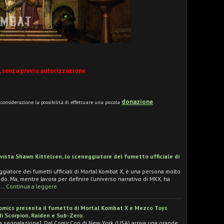
, senza previa autorizzazione.
donazione
n considerazione la possibilità di effettuare una piccola
.
ista Shawn Kittelsen, lo sceneggiatore del fumetto ufficiale di
giatore dei fumetti ufficiali di Mortal Kombat X, è una persona molto
o. Ma, mentre lavora per definire l'universo narrativo di MKX, ha
e…
Continua a leggere.
omics presenta il fumetto di Mortal Kombat X e Mezco Toys
di Scorpion, Raiden e Sub-Zero.
la segnalazione]. Dal ComicCon di New York (USA) arriva una grande