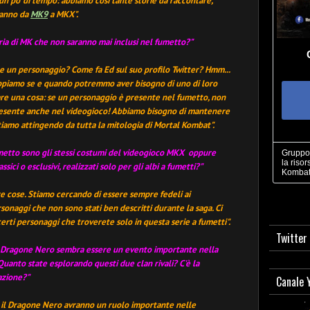
un po' di tempo: abbiamo così tante storie da raccontare,
vanno da
MK9
a MKX
".
oria di MK che non saranno mai inclusi nel fumetto?"
re un personaggio? Come fa Ed sul suo profilo Twitter? Hmm...
piamo se e quando potremmo aver bisogno di uno di loro
are una cosa: se un personaggio è presente nel fumetto, non
resente anche nel videogioco! Abbiamo bisogno di mantenere
stiamo attingendo da tutta la mitologia di Mortal Kombat".
umetto sono gli stessi costumi del videogioco MKX op
pure
Gruppo 
la risor
ci o esclusivi, realizzati solo per gli albi a fumetti?"
Kombat
re cose. Stiamo cercando di essere sempre fedeli ai
onaggi che non sono stati ben descritti durante la saga. Ci
erti personaggi che troverete solo in questa serie a fumetti
".
Twitter
 e Dragone Nero sembra essere un evento importante nella
uanto state esplorando questi due clan rivali? C'è la
azione?"
Canale 
 il Dragone Nero avranno un ruolo importante nelle