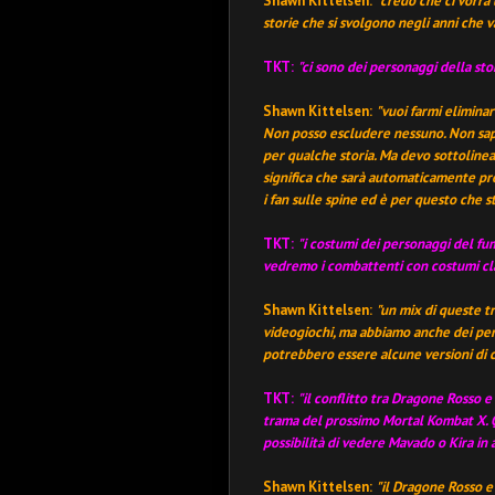
Shawn Kittelsen:
"credo che ci vorrà 
storie che si svolgono
negli anni che 
TKT
:
"ci sono dei personaggi della st
Shawn Kittelsen
:
"vuoi farmi elimina
Non posso escludere nessuno. Non sap
per qualche storia. Ma devo sottoline
significa che sarà automaticamente p
i fan sulle spine ed è per questo che 
TKT:
"i costumi dei personaggi del f
vedremo i combattenti con costumi classi
Shawn Kittelsen:
"un mix di queste t
videogiochi, ma abbiamo anche dei pers
potrebbero essere alcune versioni di c
TKT
:
"il conflitto tra Dragone Rosso
trama del prossimo Mortal Kombat X. Q
possibilità di vedere Mavado o Kira in 
Shawn Kittelsen
:
"il Dragone Rosso e