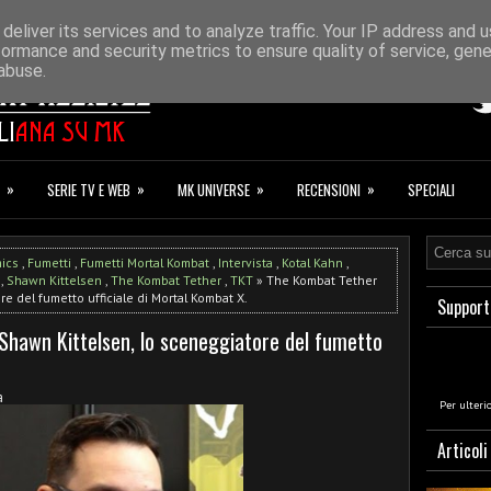
ONAZIONI
F.A.Q.
deliver its services and to analyze traffic. Your IP address and 
formance and security metrics to ensure quality of service, gen
abuse.
»
»
»
»
SERIE TV E WEB
MK UNIVERSE
RECENSIONI
SPECIALI
ics
,
Fumetti
,
Fumetti Mortal Kombat
,
Intervista
,
Kotal Kahn
,
,
Shawn Kittelsen
,
The Kombat Tether
,
TKT
» The Kombat Tether
re del fumetto ufficiale di Mortal Kombat X.
Support
Shawn Kittelsen, lo sceneggiatore del fumetto
a
Per ulteri
Articoli