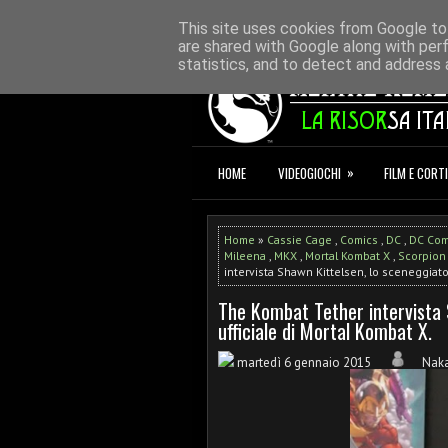
HOME
REDAZIONE
CONTATTI
D
This site uses cookies from Google to 
are shared with Google along with per
statistics, and to detect and address 
»
HOME
VIDEOGIOCHI
FILM E CORTI
Home
»
Cassie Cage
,
Comics
,
DC
,
DC Com
Mileena
,
MKX
,
Mortal Kombat X
,
Scorpion
intervista Shawn Kittelsen, lo sceneggiato
The Kombat Tether intervista 
ufficiale di Mortal Kombat X.
martedì 6 gennaio 2015
Nak