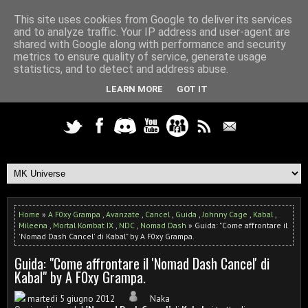
This site uses cookies from Google to deliver its services
and to analyze traffic. Your IP address and user-agent are
shared with Google along with performance and security
metrics to ensure quality of service, generate usage
statistics, and to detect and address abuse.
LEARN MORE
GOT IT
Home
»
A F0xy Grampa
,
Avanzate
,
Cancel
,
Guida
,
Johnny Cage
,
Kabal
,
Mileena
,
Mortal Kombat IX
,
NDC
,
Nomad Dash
» Guida: "Come affrontare il
'Nomad Dash Cancel' di Kabal" by A F0xy Grampa.
Guida: "Come affrontare il 'Nomad Dash Cancel' di
Kabal" by A F0xy Grampa.
martedì 5 giugno 2012
Naka