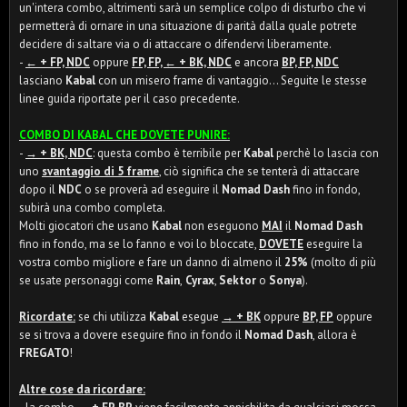
un'intera combo, altrimenti sarà un semplice colpo di disturbo che vi
permetterà di ornare in una situazione di parità dalla quale potrete
decidere di saltare via o di attaccare o difendervi liberamente.
-
← + FP, NDC
oppure
FP, FP, ← + BK, NDC
e ancora
BP, FP, NDC
lasciano
Kabal
con un misero frame di vantaggio... Seguite le stesse
linee guida riportate per il caso precedente.
COMBO DI KABAL CHE DOVETE PUNIRE:
-
→ + BK, NDC
: questa combo è terribile per
Kabal
perchè lo lascia con
uno
svantaggio di 5 frame
, ciò significa che se tenterà di attaccare
dopo il
NDC
o se proverà ad eseguire il
Nomad Dash
fino in fondo,
subirà una combo completa.
Molti giocatori che usano
Kabal
non eseguono
MAI
il
Nomad Dash
fino in fondo, ma se lo fanno e voi lo bloccate,
DOVETE
eseguire la
vostra combo migliore e fare un danno di almeno il
25%
(molto di più
se usate personaggi come
Rain
,
Cyrax
,
Sektor
o
Sonya
).
Ricordate:
se chi utilizza
Kabal
esegue
→ + BK
oppure
BP, FP
oppure
se si trova a dovere eseguire fino in fondo il
Nomad Dash
, allora è
FREGATO
!
Altre cose da ricordare: