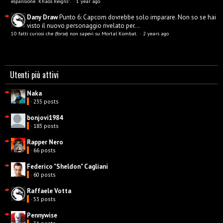
espansione “Khaos Reigns”.
·
1 year ago
Dany Draw
Punto 6: Capcom dovrebbe solo imparare. Non so se hai
visto il nuovo personaggio rivelato per...
10 fatti curiosi che (forse) non sapevi su Mortal Kombat.
·
2 years ago
Utenti più attivi
Naka
· 235 posts
bonjovi1984
· 183 posts
Rapper Nero
· 66 posts
Federico "Sheldon" Cagliani
· 60 posts
Raffaele Votta
· 53 posts
Pennywise