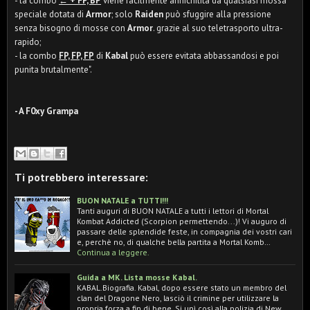
- la combo
← + FP, BP
viene facilmente annichilita da qualsiasi mossa
speciale dotata di
Armor
; solo
Raiden
può sfuggire alla pressione
senza bisogno di mosse con
Armor
. grazie al suo teletrasporto ultra-
rapido;
- la combo
FP, FP, FP
di
Kabal
può essere evitata abbassandosi e poi
punita brutalmente".
- A F0xy Grampa
Ti potrebbero interessare:
BUON NATALE a TUTTI!!!
Tanti auguri di BUON NATALE a tutti i lettori di Mortal
Kombat Addicted (Scorpion permettendo...)! Vi auguro di
passare delle splendide feste, in compagnia dei vostri cari
e, perchè no, di qualche bella partita a Mortal Komb…
Continua a leggere.
Guida a MK. Lista mosse Kabal.
KABAL.Biografia. Kabal, dopo essere stato un membro del
clan del Dragone Nero, lasciò il crimine per utilizzare la
propria forza a fin di bene. Si unì così alla polizia di New