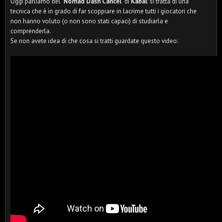
Oggi parliamo del "
Nomad Dash Cancel
" di
Kabal
: si tratta di una
tecnica che è in grado di far scoppiare in lacrime tutti i giocatori che
non hanno voluto (o non sono stati capaci) di studiarla e
comprenderla.
Se non avete idea di che cosa si tratti guardate questo video: