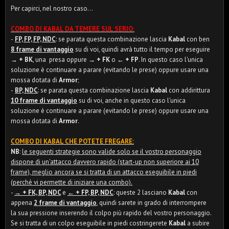
Per capirci, nel nostro caso...
COMBO DI KABAL DA TEMERE SUL SERIO:
-
FP, FP, FP, NDC
: se parata questa combinazione lascia
Kabal
con ben
8 frame di vantaggio
su di voi, quindi avrà tutto il tempo per eseguire
→ + BK
, una presa oppure
→ + FK
o
← + FP
. In questo caso l'unica
soluzione è continuare a parare (evitando le prese) oppure usare una
mossa dotata di
Armor
;
-
BP, NDC
: se parata questa combinazione lascia
Kabal
con addirittura
10 frame di vantaggio
su di voi, anche in questo caso l'unica
soluzione è continuare a parare (evitando le prese) oppure usare una
mossa dotata di
Armor
.
COMBO DI KABAL CHE POTETE FREGARE:
NB
:
le seguenti strategie sono valide solo se il vostro personaggio
dispone di un'attacco davvero rapido (start-up non superiore ai 10
frame), meglio ancora se si tratta di un attacco eseguibile in piedi
(perchè vi permette di iniziare una combo).
-
→ + FK, BP, NDC
e
← + FP, BP, NDC
: queste 2 lasciano
Kabal
con
appena
2 frame di vantaggio
, quindi sarete in grado di interrompere
la sua pressione inserendo il colpo più rapido del vostro personaggio.
Se si tratta di un colpo eseguibile in piedi costringerete
Kabal
a subire