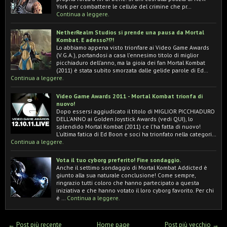
York per combattere le cellule del crimine che pr…
Continua a leggere.
NetherRealm Studios si prende una pausa da Mortal
Kombat. E adesso?!?!
Lo abbiamo appena visto trionfare ai Video Game Awards
(V.G.A.), portandosi a casa l'ennesimo titolo di miglior
picchiaduro dell'anno, ma la gioia dei fan Mortal Kombat
(2011) è stata subito smorzata dalle gelide parole di Ed…
Continua a leggere.
Video Game Awards 2011 - Mortal Kombat trionfa di
nuovo!
Dopo essersi aggiudicato il titolo di MIGLIOR PICCHIADURO
DELL'ANNO ai Golden Joystick Awards (vedi QUI), lo
splendido Mortal Kombat (2011) ce l'ha fatta di nuovo!
L'ultima fatica di Ed Boon e soci ha trionfato nella categori…
Continua a leggere.
Vota il tuo cyborg preferito! Fine sondaggio.
Anche il settimo sondaggio di Mortal Kombat Addicted è
giunto alla sua naturale conclusione! Come sempre,
ringrazio tutti coloro che hanno partecipato a questa
iniziativa e che hanno votato il loro cyborg favorito. Per chi
è …
Continua a leggere.
← Post più recente
Home page
Post più vecchio →