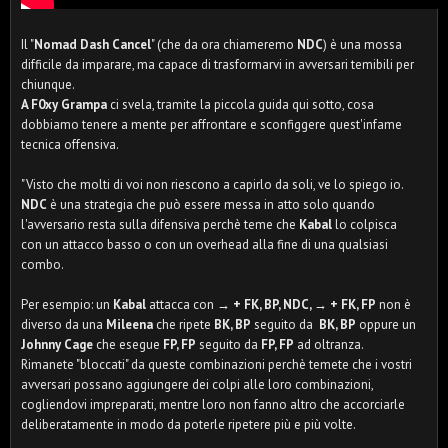
Il "
Nomad Dash Cancel
" (che da ora chiameremo
NDC
) è una mossa
difficile da imparare, ma capace di trasformarvi in avversari temibili per
chiunque.
A F0xy Grampa
ci svela, tramite la piccola guida qui sotto, cosa
dobbiamo tenere a mente per affrontare e sconfiggere quest'infame
tecnica offensiva.
"Visto che molti di voi non riescono a capirlo da soli, ve lo spiego io.
NDC
è una strategia che può essere messa in atto solo quando
l'avversario resta sulla difensiva perchè teme che
Kabal
lo colpisca
con un attacco basso o con un overhead alla fine di una qualsiasi
combo.
Per esempio: un
Kabal
attacca con
→ + FK, BP, NDC, → + FK, FP
non è
diverso da una
Mileena
che ripete
BK, BP
seguito da
BK, BP
oppure un
Johnny Cage
che esegue
FP, FP
seguito da
FP, FP
ad oltranza.
Rimanete "bloccati" da queste combinazioni perchè temete che i vostri
avversari possano aggiungere dei colpi alle loro combinazioni,
cogliendovi impreparati, mentre loro non fanno altro che accorciarle
deliberatamente in modo da poterle ripetere più e più volte.