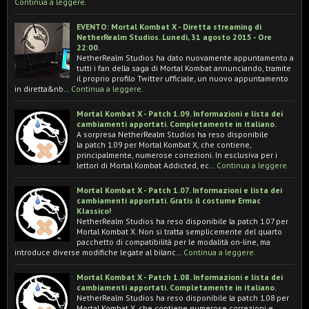
Continua a leggere.
EVENTO: Mortal Kombat X - Diretta streaming di
NetherRealm Studios. Lunedì, 31 agosto 2015 - Ore
22:00.
NetherRealm Studios ha dato nuovamente appuntamento a
tutti i fan della saga di Mortal Kombat annunciando, tramite
il proprio profilo Twitter ufficiale, un nuovo appuntamento
in diretta&nb…
Continua a leggere.
Mortal Kombat X - Patch 1.09. Informazioni e lista dei
cambiamenti apportati. Completamente in italiano.
A sorpresa NetherRealm Studios ha reso disponibile
la patch 1.09 per Mortal Kombat X, che contiene,
principalmente, numerose correzioni. In esclusiva per i
lettori di Mortal Kombat Addicted, ec…
Continua a leggere.
Mortal Kombat X - Patch 1.07. Informazioni e lista dei
cambiamenti apportati. Gratis il costume Ermac
Klassico!
NetherRealm Studios ha reso disponibile la patch 1.07 per
Mortal Kombat X. Non si tratta semplicemente del quarto
pacchetto di compatibilità per le modalità on-line, ma
introduce diverse modifiche legate al bilanc…
Continua a leggere.
Mortal Kombat X - Patch 1.08. Informazioni e lista dei
cambiamenti apportati. Completamente in italiano.
NetherRealm Studios ha reso disponibile la patch 1.08 per
Mortal Kombat X, che contiene numerose correzioni e