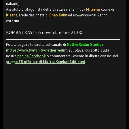
italiano).
Assoluto protagonista della diretta sarà la mitica
Mileena
, clone di
Kitana
, erede designata di
Shao Kahn
ed ex-
kahnum
del
Regno
esterno
.
KOMBAT KAST - 6 novembre, ore 21:00.
Potete seguire la diretta sul canale di
NetherRealm Studios
(
https://www.twitch.tv/netherrealm
), sul
player
qui sotto, sulla
nostra
pagina Facebook
o commentare l'evento in diretta con noi nel
gruppo FB ufficiale di Mortal Kombat Addicted
.