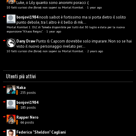
Luke, o Lily quanto sono anonimi poracci :(
10 fatti curiosi che (forse) non sapevi su Mortal Kombat.
·
1 year ago
bonjovi1984
noob saibot è fortissimo ma si porta dietro il solito
punto debole, tra l altro è il bello di mk...
Mortal Kombat 1: DLC di Takeda disponibile per tutti dal 30 luglio e data per la nuova
espansione “Khaos Reigns”.
·
1 year ago
Dany Draw
Punto 6: Capcom dovrebbe solo imparare. Non so se hai
visto il nuovo personaggio rivelato per...
10 fatti curiosi che (forse) non sapevi su Mortal Kombat.
·
2 years ago
Utenti più attivi
Naka
· 235 posts
bonjovi1984
· 183 posts
Rapper Nero
· 66 posts
Federico "Sheldon" Cagliani