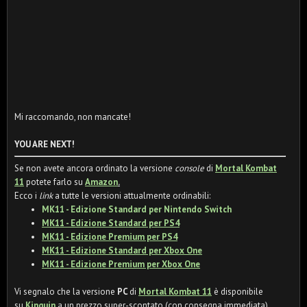
Mi raccomando, non mancate!
YOU ARE NEXT!
Se non avete ancora ordinato la versione
console
di
Mortal Kombat
11
potete farlo su
Amazon
.
Ecco i
link
a tutte le versioni attualmente ordinabili:
MK11 - Edizione Standard per Nintendo Switch
MK11 - Edizione Standard per PS4
MK11 - Edizione Premium per PS4
MK11 - Edizione Standard per Xbox One
MK11 - Edizione Premium per Xbox One
Vi segnalo che la versione
PC
di
Mortal Kombat 11
è disponibile
su
Kinguin
a un prezzo super-scontato (con consegna immediata).