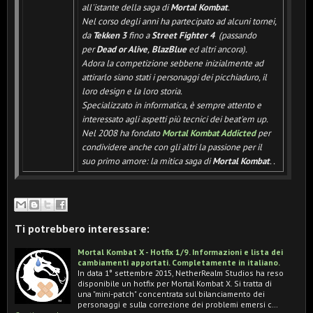
all'istante della saga di
Mortal Kombat
.
Nel corso degli anni ha partecipato ad alcuni tornei,
da
Tekken 3
fino a
Street Fighter 4
(passando
per
Dead or Alive
,
BlazBlue
ed altri ancora).
Adora la competizione sebbene inizialmente ad
attirarlo siano stati i personaggi dei picchiaduro, il
loro design e la loro storia.
Specializzato in informatica, è sempre attento e
interessato agli aspetti più tecnici dei beat'em up.
Nel 2008 ha fondato
Mortal Kombat Addicted
per
condividere anche con gli altri la passione per il
suo primo amore: la mitica saga di
Mortal Kombat
.
.
Ti potrebbero interessare:
Mortal Kombat X - Hotfix 1/9. Informazioni e lista dei
cambiamenti apportati. Completamente in italiano.
In data 1° settembre 2015, NetherRealm Studios ha reso
disponibile un hotfix per Mortal Kombat X. Si tratta di
una "mini-patch" concentrata sul bilanciamento dei
personaggi e sulla correzione dei problemi emersi c…