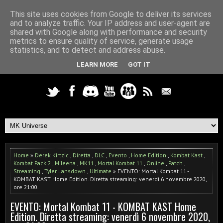
This site uses cookies from Google to deliver its services
and to analyze traffic. Your IP address and user-agent are
shared with Google along with performance and security
metrics to ensure quality of service, generate usage
statistics, and to detect and address abuse.
LEARN MORE
GOT IT
Home
»
Derek Kirtzic
,
Diretta
,
DLC
,
Evento
,
Home Edition
,
Kombat Kast
,
Kombat Pack 2
,
Mileena
,
MK11
,
Mortal Kombat 11
,
Online
,
Patch
,
Streaming
,
Tyler Lansdown
,
Ultimate
» EVENTO: Mortal Kombat 11 -
KOMBAT KAST Home Edition. Diretta streaming: venerdì 6 novembre 2020,
ore 21:00.
EVENTO: Mortal Kombat 11 - KOMBAT KAST Home
Edition. Diretta streaming: venerdì 6 novembre 2020,