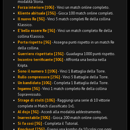
modalità Storia.
Forza interiore [10G]
- Vinci un match online completo.
Kliente abituale [25G]
- Gioca 100 match online completi.
Il nuovo Re [5G]
- Vinci 5 match completi Re della collina
Klassico.
E' bello essere Re [5G]
- Vinci un match completo Re della
collina Klassico.
Porta rispetto [5G]
- Assegna punti rispetto in un match Re
della collina.
Guerriero rispettato [25G]
- Guadagna 1000 punti rispetto.
Incontro terrificante [50G]
- Affronta una bestia nella
Kripta.
Sono il numero 1 [10G]
- Vinci 1 Battaglia della Torre.
Rullo compressore [25G]
- Vinci 5 Battaglie della Torre.
Un kandidato [10G]
- Completa 1 Battaglia della Torre.
Inganno [5G]
- Vinci 1 match completo Re della collina
Sopravvissuto.
Strage di stolti [10G]
- Raggiungi una serie di 10 vittorie
complete in Match classificato 1v1.
Al dojo [5G]
- Accedi alla modalità addestramento.
Inarrestabile [50G]
- Gioca 200 match online completi.
Si fa così [5G]
- Completa il Tutorial.
Knockout [25G]
- Esegui una kombo da 10 colpi con ogni