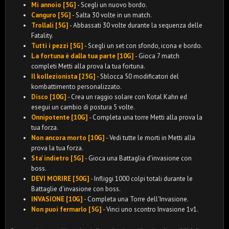
Mi annoio [5G]
- Scegli un nuovo bordo.
Canguro [5G]
- Salta 30 volte in un match.
Trollali [5G]
- Abbassati 30 volte durante la sequenza delle
Fatality.
Tutti i pezzi [5G]
- Scegli un set con sfondo, icona e bordo.
La fortuna è dalla tua parte [10G]
- Gioca 7 match
completi Metti alla prova la tua fortuna.
Il kollezionista [25G]
- Sblocca 50 modificatori del
kombattimento personalizzato.
Disco [10G]
- Crea un raggio solare con Kotal Kahn ed
esegui un cambio di postura 5 volte.
Onnipotente [10G]
- Completa una torre Metti alla prova la
tua forza.
Non ancora morto [10G]
- Vedi tutte le morti in Metti alla
prova la tua forza.
Sta' indietro [5G]
- Gioca una Battaglia d'invasione con
boss.
DEVI MORIRE [50G]
- Infliggi 1000 colpi totali durante le
Battaglie d'invasione con boss.
INVASIONE [10G]
- Completa una Torre dell'Invasione.
Non puoi fermarlo [5G]
- Vinci uno scontro Invasione 1v1.