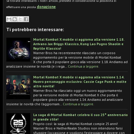
Se trovate interessanti i nostri articoli, prendete in considerazione la possibilità di
donazione
effettuare una piccola
.
Ti potrebbero interessare:
Mortal Kombat X mobile si aggiorna alla versione 1.18.
Arrivano Jax Briggs Klassico, Kung Lao Pugno Shaolin e
Reptile Klassico!
Warner Bros ha recentemente rilasciato un corposo
aggiornamento per la versione mobile di Mortal Kombat
X che porta il popolare gioco alla versione 1.18. Andiamo ad
analizzare insieme le novità (e i rega…
Continua a leggere.
Mortal Kombat X mobile si aggiorna alla versione 1.14.
Nuovo personaggio esclusivo: Cassie Cage Punk e molte
altre novità!
Warner Bros ha rilasciato oggi un nuovo aggiornamento
per la versione mobile di Mortal Kombat X che porta il
popolare gioco alla versione 1.14. Andiamo ad analizzare
insieme le novità che l'aggiornam…
Continua a leggere.
La saga di Mortal Kombat celebra il suo 25° anniversario
in grande stile!
Proprio così: la saga di Mortal Kombat compie 25 anni!
Warner Bros e NetherRealm Studios non intendono farsi
sfuggire l'occasione e vogliono festeggiare a dovere con