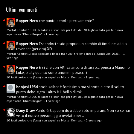
Ultimi commenti
Rapper Nero
che punto debole precisamente?
Mortal Kombat 1: DLC di Takeda disponibile per tutti dal 30 luglio e data per la nuova
espansione “Khaos Reigns”.
·
1 year ago
Rapper Nero
Essendoci stato proprio un cambio di timeline, addio
revenant (per ora) XD
Mortal Kombat 1: cosa sappiamo finora fra nuovi trailer e info dal Comic Con 2023!
·
1
year ago
Rapper Nero
E sì che con AKI va ancora di lusso... pensa a Manon o
Luke, o Lily quanto sono anonimi poracci :(
10 fatti curiosi che (forse) non sapevi su Mortal Kombat.
·
1 year ago
bonjovi1984
noob saibot è fortissimo ma si porta dietro il solito
punto debole, tra l altro è il bello di mk...
Mortal Kombat 1: DLC di Takeda disponibile per tutti dal 30 luglio e data per la nuova
espansione “Khaos Reigns”.
·
1 year ago
Dany Draw
Punto 6: Capcom dovrebbe solo imparare. Non so se hai
visto il nuovo personaggio rivelato per...
10 fatti curiosi che (forse) non sapevi su Mortal Kombat.
·
2 years ago