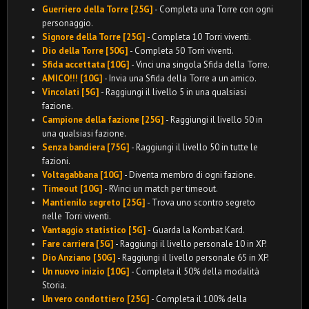
Guerriero della Torre [25G]
- Completa una Torre con ogni
personaggio.
Signore della Torre [25G]
- Completa 10 Torri viventi.
Dio della Torre [50G]
- Completa 50 Torri viventi.
Sfida accettata [10G]
- Vinci una singola Sfida della Torre.
AMICO!!! [10G]
- Invia una Sfida della Torre a un amico.
Vincolati [5G]
- Raggiungi il livello 5 in una qualsiasi
fazione.
Campione della fazione [25G]
- Raggiungi il livello 50 in
una qualsiasi fazione.
Senza bandiera [75G]
- Raggiungi il livello 50 in tutte le
fazioni.
Voltagabbana [10G]
- Diventa membro di ogni fazione.
Timeout [10G]
- RVinci un match per timeout.
Mantienilo segreto [25G]
- Trova uno scontro segreto
nelle Torri viventi.
Vantaggio statistico [5G]
- Guarda la Kombat Kard.
Fare carriera [5G]
- Raggiungi il livello personale 10 in XP.
Dio Anziano [50G]
- Raggiungi il livello personale 65 in XP.
Un nuovo inizio [10G]
- Completa il 50% della modalità
Storia.
Un vero condottiero [25G]
- Completa il 100% della