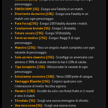
personaggio.
FINISH HIM! [5G]
- Esegui una Fatality in un match.
Divertente da morire [10G]
- Esegui una Fatality in un
match con ogni personaggio.
Pura forza[25G]
- Esegui 100 Fatality durante i match.
Conclusione brutale [5G]
- Esegui 1 Brutality.
Futuro oscuro [25G]
- Esegui 50 Brutality.
Serve un medico [25G]
- Esegui i Raggi X di ogni
personaggio.
Maestro [25G]
- Vinci un singolo match completo con ogni
variante di personaggio.
Solo un vero maestro [25G]
- Sconfiggi un avversario con
almeno il 90% di salute mentre tu hai il 10% di salute.
Tipo kompleto [25G]
- Utilizza tutte le varianti di ogni
personaggio.
Entusiasmo eccessivo [10G]
- Versa 1000 pinte di sangue.
Vantaggio Blanche [25G]
- Colpisci qualcuno con
l'interazione di livello Vecchia signora.
Harakiri [10G]
- Ucciditi da solo con Kotal Kahn in 1 round
e vinci il match.
Sfondalo [5G]
- Scegli una nuova immagine di sfondo.
Una vera icona [5G]
- Scegli una nuova icona.