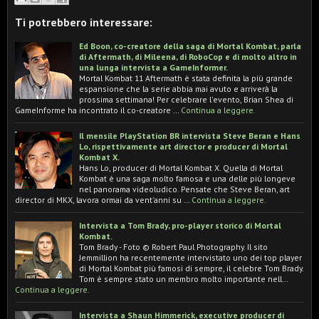
Ti potrebbero interessare:
Ed Boon, co-creatore della saga di Mortal Kombat, parla
di Aftermath, di Mileena, di RoboCop e di molto altro in
una lunga intervista a GameInformer.
Mortal Kombat 11 Aftermath è stata definita la più grande
espansione che la serie abbia mai avuto e arriverà la
prossima settimana! Per celebrare l'evento, Brian Shea di
GameInforme ha incontrato il co-creatore …
Continua a leggere.
Il mensile PlayStation BR intervista Steve Beran e Hans
Lo, rispettivamente art director e producer di Mortal
Kombat X.
Hans Lo, producer di Mortal Kombat X. Quella di Mortal
Kombat è una saga molto famosa e una delle più longeve
nel panorama videoludico. Pensate che Steve Beran, art
director di MKX, lavora ormai da vent'anni su …
Continua a leggere.
Intervista a Tom Brady, pro-player storico di Mortal
Kombat.
Tom Brady - Foto © Robert Paul Photography. Il sito
Jemmillion ha recentemente intervistato uno dei top player
di Mortal Kombat più famosi di sempre, il celebre Tom Brady.
Tom è sempre stato un membro molto importante nell…
Continua a leggere.
Intervista a Shaun Himmerick, executive producer di