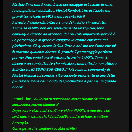
Ma Sub-Zero non è stato il mio personaggio principale in tutte
le competizioni dedicate a Mortal Kombat. L'ho utilizzato nei
grandi tornei solo in MK3 e nel recente MK9.
A livello di design, Sub-Zero è uno dei migliori in assoluto.
Anche se in MK9 non era assolutamente un top tier, sono
comunque riuscito ad ottenere dei risultati importanti perchè è
un personaggio in grado di rompere le regole classiche dei
picchiaduro.
C'è qualcosa in Sub-Zero e nel suo Ice Clone che mi
fa scattare qualcosa dentro.
E' proprio il personaggio perfetto
per me.
Non vedo l'ora di utilizzarlo anche in MKX.
Come ti
dicevo è un combattente che mi calza a pennello.
Io non utilizzo
Sub-Zero... IO SONO SUB-ZERO.
Il fatto che la community di
Mortal Kombat mi consideri il principale esponente di una delle
più famose icone del mondo dei picchiaduro è per me un grande
onore".
Jemmillion:
"all'inizio di quest'anno NetherRealm Studios ha
annunciato Mortal Kombat X.
Dopo avere visto molti trailer e video di MKX, si può dire che
avrà molte caratteristiche di MK9 e molte di Injustice: Gods
Among Us.
Come pensi che cambierà lo stile di MK?