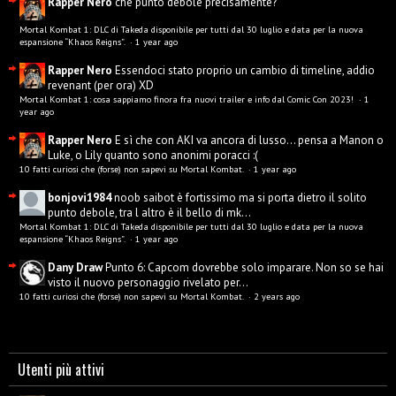
Rapper Nero
che punto debole precisamente?
Mortal Kombat 1: DLC di Takeda disponibile per tutti dal 30 luglio e data per la nuova
espansione “Khaos Reigns”.
·
1 year ago
Rapper Nero
Essendoci stato proprio un cambio di timeline, addio
revenant (per ora) XD
Mortal Kombat 1: cosa sappiamo finora fra nuovi trailer e info dal Comic Con 2023!
·
1
year ago
Rapper Nero
E sì che con AKI va ancora di lusso... pensa a Manon o
Luke, o Lily quanto sono anonimi poracci :(
10 fatti curiosi che (forse) non sapevi su Mortal Kombat.
·
1 year ago
bonjovi1984
noob saibot è fortissimo ma si porta dietro il solito
punto debole, tra l altro è il bello di mk...
Mortal Kombat 1: DLC di Takeda disponibile per tutti dal 30 luglio e data per la nuova
espansione “Khaos Reigns”.
·
1 year ago
Dany Draw
Punto 6: Capcom dovrebbe solo imparare. Non so se hai
visto il nuovo personaggio rivelato per...
10 fatti curiosi che (forse) non sapevi su Mortal Kombat.
·
2 years ago
Utenti più attivi