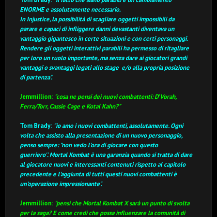
ENORME e assolutamente necessario.
In Injustice, la possibilità di scagliare oggetti impossibili da
parare e capaci di infliggere danni devastanti diventava un
vantaggio gigantesco in certe situazioni e con certi personaggi.
Rendere gli oggetti interattivi parabili ha permesso di ritagliare
per loro un ruolo importante, ma senza dare ai giocatori grandi
vantaggi o svantaggi legati allo stage e/o alla propria posizione
di partenza".
Jemmillion:
"cosa ne pensi dei nuovi combattenti: D’Vorah,
Ferra/Torr, Cassie Cage e Kotal Kahn?"
Tom Brady:
"io amo i nuovi combattenti, assolutamente.
Ogni
volta che assisto alla presentazione di un nuovo personaggio,
penso sempre: "non vedo l'ora di giocare con questo
guerriero''.
Mortal Kombat è una garanzia quando si tratta di dare
al giocatore nuovi e interessanti contenuti rispetto al capitolo
precedente e l'aggiunta di tutti questi nuovi combattenti è
un'operazione impressionante".
Jemmillion:
"pensi che Mortal Kombat X sarà un punto di svolta
per la saga?
E come credi che possa influenzare la comunità di