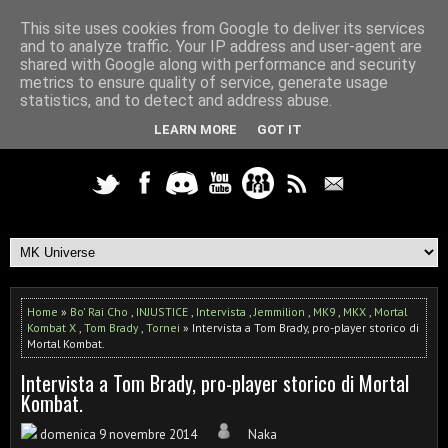
This site uses cookies from Google to deliver its services
and to analyze traffic. Your IP address and user-agent are
shared with Google along with performance and security
metrics to ensure quality of service, generate usage
statistics, and to detect and address abuse.
LEARN MORE
GOT IT
Home
»
Bo' Rai Cho
,
INJUSTICE
,
Intervista
,
Jemmilion
,
MK9
,
MKX
,
Mortal
Kombat X
,
Tom Brady
,
Tornei
» Intervista a Tom Brady, pro-player storico di
Mortal Kombat.
Intervista a Tom Brady, pro-player storico di Mortal
Kombat.
domenica 9 novembre 2014
Naka