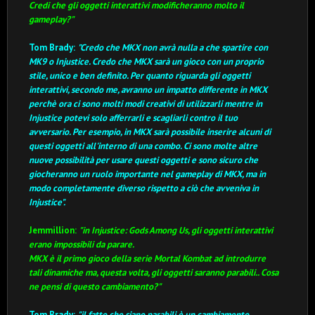
Credi che gli oggetti interattivi modificheranno molto il
gameplay?"
Tom Brady:
"Credo che MKX non avrà nulla a che spartire con
MK9 o Injustice.
Credo che MKX sarà un gioco con un proprio
stile, unico e ben definito.
Per quanto riguarda gli oggetti
interattivi, secondo me, avranno un impatto differente in MKX
perchè ora ci sono molti modi creativi di utilizzarli mentre in
Injustice potevi solo afferrarli e scagliarli contro il tuo
avversario.
Per esempio, in MKX sarà possibile inserire alcuni di
questi oggetti all'interno di una combo.
Ci sono molte altre
nuove possibilità per usare questi oggetti e sono sicuro che
giocheranno un ruolo importante nel gameplay di MKX, ma in
modo completamente diverso rispetto a ciò che avveniva in
Injustice".
Jemmillion:
"in Injustice: Gods Among Us, gli oggetti interattivi
erano impossibili da parare.
MKX è il primo gioco della serie Mortal Kombat ad introdurre
tali dinamiche ma, questa volta, gli oggetti saranno parabili.. Cosa
ne pensi di questo cambiamento?"
Tom Brady:
"il fatto che siano parabili è un cambiamento