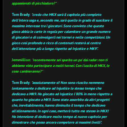
appassionati di picchiaduro?"
Tom Brady:
"credo che MKX sarà il capitolo più completo
dell'intera saga e, secondo me, sarà quello in grado di suscitare il
massimo interesse tra i giocatori.
Sono convinto che questo
gioco abbia le carte in regola per calamitare un grande numero
di giocatori e di coinvolgerli nei tornei e nelle competizioni.
Un
gioco così profondo e ricco di contenuti resterà al centro
dell'attenzione più a lungo rispetto ad Injustice e MK9".
Jemmillion:
"recentemente sei sparito un po' dai radar: non ti
abbiamo visto partecipare a molti tornei. Con l'uscita di MKX, le
cose cambieranno?"
Tom Brady:
"assolutamente si! Non sono riuscito nemmeno
lontanamente a dedicare ad Injustice lo stesso tempo che
dedicavo a MK9.
Ho giocato ad Injustice l'80% in meno rispetto a
quanto ho giocato a MK9.
Sono stato assorbito da altri progetti
che, inevitabilmente, hanno diminuito il tempo che dedicavo
all'allenamento.
In ogni caso, metterò tutto me stesso in MKX!
Ho intenzione di dedicare molto tempo al nuovo capitolo per
dimostrare che posso ancora competere ai massimi livelli".