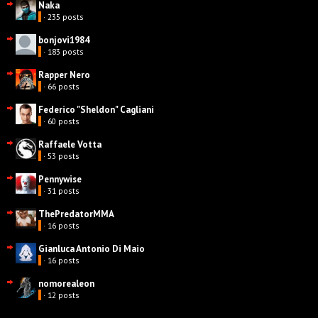
Naka
· 235 posts
bonjovi1984
· 183 posts
Rapper Nero
· 66 posts
Federico "Sheldon" Cagliani
· 60 posts
Raffaele Votta
· 53 posts
Pennywise
· 31 posts
ThePredatorMMA
· 16 posts
Gianluca Antonio Di Maio
· 16 posts
nomorealeon
· 12 posts