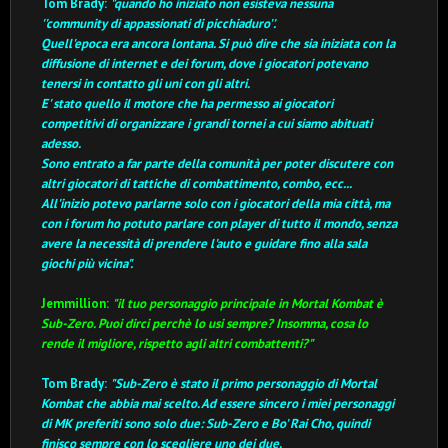
Tom Brady:
"quando ho iniziato non esisteva nessuna
''community di appassionati di picchiaduro''.
Quell'epoca era ancora lontana. Si può dire che sia iniziata con la
diffusione di internet e dei forum, dove i giocatori potevano
tenersi in contatto gli uni con gli altri.
E' stato quello il motore che ha permesso ai giocatori
competitivi di organizzare i grandi tornei a cui siamo abituati
adesso.
Sono entrato a far parte della comunità per poter discutere con
altri giocatori di tattiche di combattimento, combo, ecc...
All'inizio potevo parlarne solo con i giocatori della mia città, ma
con i forum ho potuto parlare con player di tutto il mondo, senza
avere la necessità di prendere l'auto e guidare fino alla sala
giochi più vicina"
.
Jemmillion:
"il tuo personaggio principale in Mortal Kombat è
Sub-Zero. Puoi dirci perchè lo usi sempre? Insomma, cosa lo
rende il migliore, rispetto agli altri combattenti?"
Tom Brady:
"Sub-Zero è stato il primo personaggio di Mortal
Kombat che abbia mai scelto.
Ad essere sincero i miei personaggi
di MK preferiti sono solo due: Sub-Zero e Bo' Rai Cho, quindi
finisco sempre con lo scegliere uno dei due.