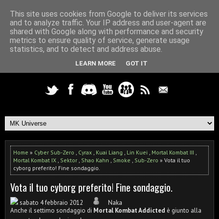
This site uses cookies from Google to deliver its services
and to analyze traffic. Your IP address and user-agent are
shared with Google along with performance and security
metrics to ensure quality of service, generate usage
statistics, and to detect and address abuse.
LEARN MORE
GOT IT
Home
»
Cyber Sub-Zero
,
Cyrax
,
Kuai Liang
,
Lin Kuei
,
Mortal Kombat III
,
Mortal Kombat IX
,
Sektor
,
Shao Kahn
,
Smoke
,
Sub-Zero
» Vota il tuo
cyborg preferito! Fine sondaggio.
Vota il tuo cyborg preferito! Fine sondaggio.
sabato 4 febbraio 2012
Naka
Anche il settimo sondaggio di
Mortal Kombat Addicted
è giunto alla