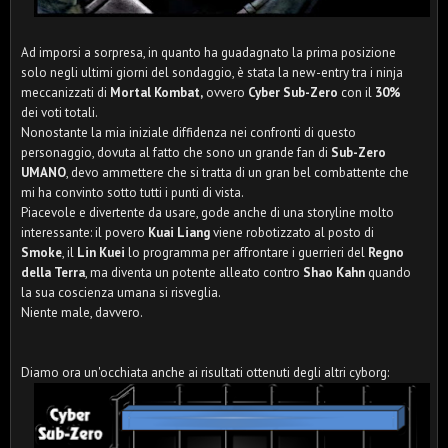
Ad imporsi a sorpresa, in quanto ha guadagnato la prima posizione
solo negli ultimi giorni del sondaggio, è stata la new-entry tra i ninja
meccanizzati di
Mortal Kombat,
ovvero
Cyber Sub-Zero
con il
30%
dei voti totali.
Nonostante la mia iniziale diffidenza nei confronti di questo
personaggio, dovuta al fatto che sono un grande fan di
Sub-Zero
UMANO
, devo ammettere che si tratta di un gran bel combattente che
mi ha convinto sotto tutti i punti di vista.
Piacevole e divertente da usare, gode anche di una storyline molto
interessante: il povero
Kuai Liang
viene robotizzato al posto di
Smoke
, il
Lin Kuei
lo programma per affrontare i guerrieri del
Regno
della Terra
, ma diventa un potente alleato contro
Shao Kahn
quando
la sua coscienza umana si risveglia.
Niente male, davvero.
Diamo ora un'occhiata anche ai risultati ottenuti degli altri cyborg: