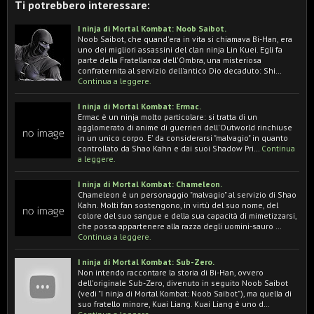
Ti potrebbero interessare:
I ninja di Mortal Kombat: Noob Saibot.
Noob Saibot, che quand'era in vita si chiamava Bi-Han, era
uno dei migliori assassini del clan ninja Lin Kuei. Egli fa
parte della Fratellanza dell'Ombra, una misteriosa
confraternita al servizio dell'antico Dio decaduto: Shi…
Continua a leggere.
I ninja di Mortal Kombat: Ermac.
Ermac è un ninja molto particolare: si tratta di un
agglomerato di anime di guerrieri dell'Outworld rinchiuse
in un unico corpo. E' da considerarsi "malvagio" in quanto
controllato da Shao Kahn e dai suoi Shadow Pri…
Continua
a leggere.
I ninja di Mortal Kombat: Chameleon.
Chameleon è un personaggio "malvagio" al servizio di Shao
Kahn. Molti fan sostengono, in virtù del suo nome, del
colore del suo sangue e della sua capacità di mimetizzarsi,
che possa appartenere alla razza degli uomini-sauro …
Continua a leggere.
I ninja di Mortal Kombat: Sub-Zero.
Non intendo raccontare la storia di Bi-Han, ovvero
dell'originale Sub-Zero, divenuto in seguito Noob Saibot
(vedi "I ninja di Mortal Kombat: Noob Saibot"), ma quella di
suo fratello minore, Kuai Liang. Kuai Liang è uno d…