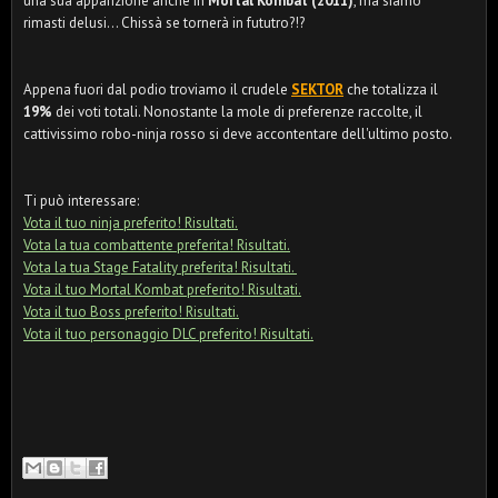
una sua apparizione anche in
Mortal Kombat (2011)
, ma siamo
rimasti delusi... Chissà se tornerà in fututro?!?
Appena fuori dal podio troviamo il crudele
SEKTOR
che totalizza il
19%
dei voti totali. Nonostante la mole di preferenze raccolte, il
cattivissimo robo-ninja rosso si deve accontentare dell'ultimo posto.
Ti può interessare:
Vota il tuo ninja preferito! Risultati.
Vota la tua combattente preferita! Risultati.
Vota la tua Stage Fatality preferita! Risultati.
Vota il tuo Mortal Kombat preferito! Risultati.
Vota il tuo Boss preferito! Risultati.
Vota il tuo personaggio DLC preferito! Risultati.