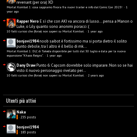
revenant (per ora) XD
Mortal Kombat 1: cosa sappiamo finora fra nuovi trailer e info dal Comic Con 2023!
·
1
year ago
Rapper Nero
E sì che con AKI va ancora di lusso... pensa a Manon o
Luke, o Lily quanto sono anonimi poracci :(
10 fatti curiosi che (forse) non sapevi su Mortal Kombat.
·
1 year ago
bonjovi1984
noob saibot è fortissimo ma si porta dietro il solito
punto debole, tra l altro è il bello di mk...
Mortal Kombat 1: DLC di Takeda disponibile per tutti dal 30 luglio e data per la nuova
espansione “Khaos Reigns”.
·
1 year ago
Dany Draw
Punto 6: Capcom dovrebbe solo imparare. Non so se hai
visto il nuovo personaggio rivelato per...
10 fatti curiosi che (forse) non sapevi su Mortal Kombat.
·
2 years ago
Utenti più attivi
Naka
· 235 posts
bonjovi1984
· 183 posts