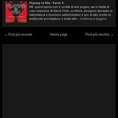
Playing to Win - Parte 9.
NB: quest'opera non è scritta di mio pugno, ma si tratta di
una creazione di David Sirlin, scrittore, designer, laureato in
matematica e business administrator e pro di alto livello in
moltissimi picchiaduro e molti altri…
Continua a leggere.
← Post più recente
Home page
Post più vecchio →