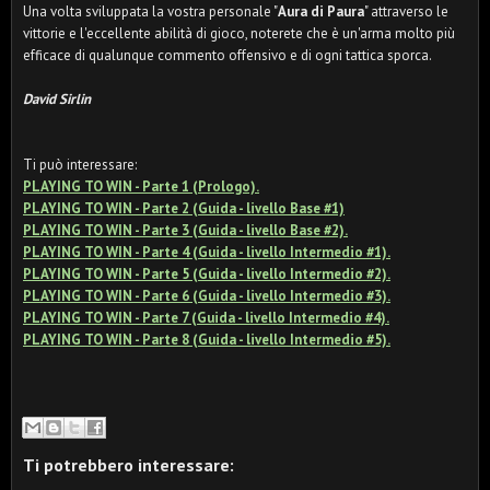
Una volta sviluppata la vostra personale "
Aura di Paura
" attraverso le
vittorie e l'eccellente abilità di gioco, noterete che è un'arma molto più
efficace di qualunque commento offensivo e di ogni tattica sporca.
David Sirlin
Ti può interessare:
PLAYING TO WIN - Parte 1 (Prologo).
PLAYING TO WIN - Parte 2 (Guida - livello Base #1)
PLAYING TO WIN - Parte 3 (Guida - livello Base #2).
PLAYING TO WIN - Parte 4 (Guida - livello Intermedio #1).
PLAYING TO WIN - Parte 5 (Guida - livello Intermedio #2).
PLAYING TO WIN - Parte 6 (Guida - livello Intermedio #3).
PLAYING TO WIN - Parte 7 (Guida - livello Intermedio #4).
PLAYING TO WIN - Parte 8 (Guida - livello Intermedio #5).
Ti potrebbero interessare: