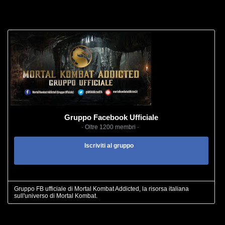
Gruppo Facebook Ufficiale
· Oltre 1200 membri ·
Iscriviti al gruppo
Gruppo FB ufficiale di Mortal Kombat Addicted, la risorsa italiana
sull'universo di Mortal Kombat.