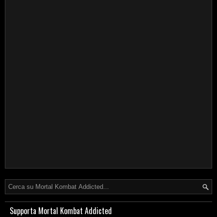
Supporta Mortal Kombat Addicted