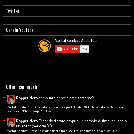
Twitter
Canale YouTube
Ultimi commenti
Rapper Nero
che punto debole precisamente?
Mortal Kombat 1: DLC di Takeda disponibile per tutti dal 30 luglio e data per la nuova
espansione “Khaos Reigns”.
·
1 year ago
Rapper Nero
Essendoci stato proprio un cambio di timeline, addio
revenant (per ora) XD
Mortal Kombat 1: cosa sappiamo finora fra nuovi trailer e info dal Comic Con 2023!
·
1