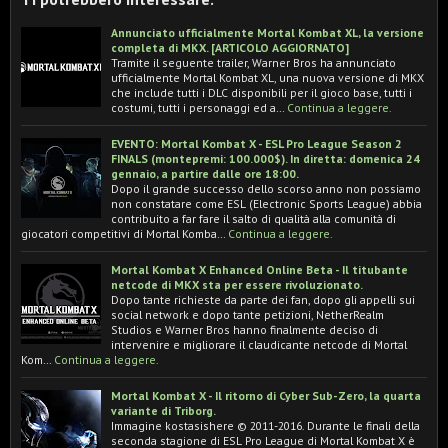
Annunciato ufficialmente Mortal Kombat XL, la versione
completa di MKX. [ARTICOLO AGGIORNATO]
Tramite il seguente trailer, Warner Bros ha annunciato
ufficialmente Mortal Kombat XL, una nuova versione di MKX
che include tutti i DLC disponibili per il gioco base, tutti i
costumi, tutti i personaggi ed a…
Continua a leggere.
EVENTO: Mortal Kombat X - ESL Pro League Season 2
FINALS (montepremi: 100.000$). In diretta: domenica 24
gennaio, a partire dalle ore 18:00.
Dopo il grande successo dello scorso anno non possiamo
non constatare come ESL (Electronic Sports League) abbia
contribuito a far fare il salto di qualità alla comunità di
giocatori competitivi di Mortal Komba…
Continua a leggere.
Mortal Kombat X Enhanced Online Beta - Il titubante
netcode di MKX sta per essere rivoluzionato.
Dopo tante richieste da parte dei fan, dopo gli appelli sui
social network e dopo tante petizioni, NetherRealm
Studios e Warner Bros hanno finalmente deciso di
intervenire e migliorare il claudicante netcode di Mortal
Kom…
Continua a leggere.
Mortal Kombat X - Il ritorno di Cyber Sub-Zero, la quarta
variante di Triborg.
Immagine kostasishere © 2011-2016. Durante le finali della
seconda stagione di ESL Pro League di Mortal Kombat X è