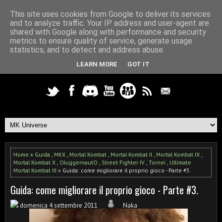
This site uses cookies from Google to deliver its services
and to analyze traffic. Your IP address and user-agent are
shared with Google along with performance and security
metrics to ensure quality of service, generate usage
statistics, and to detect and address abuse.
LEARN MORE
GOT IT
Home
»
Guida
,
MKX
,
Mortal Kombat
,
Mortal Kombat II
,
Mortal Kombat IX
,
Mortal Kombat X
,
OJuggernautO
,
Street Fighter IV
,
Tornei
,
Ultimate
Mortal Kombat III
» Guida: come migliorare il proprio gioco - Parte #3.
Guida: come migliorare il proprio gioco - Parte #3.
domenica 4 settembre 2011
Naka