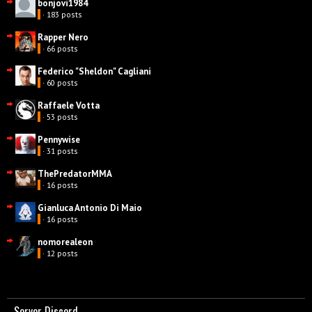
bonjovi1984
· 183 posts
Rapper Nero
· 66 posts
Federico "Sheldon" Cagliani
· 60 posts
Raffaele Votta
· 53 posts
Pennywise
· 31 posts
ThePredatorMMA
· 16 posts
Gianluca Antonio Di Maio
· 16 posts
nomorealeon
· 12 posts
Server Discord