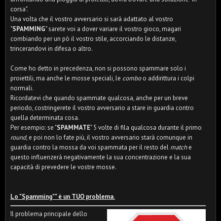
corsa".
Una volta che il vostro avversario si sarà adattato al vostro
"
SPAMMING
" sarete voi a dover variare il vostro gioco, magari
combiando per un pò il vostro stile, accorciando le distanze,
trincerandovi in difesa o altro.
Come ho detto in precedenza, non si possono spammare solo i
proiettili, ma anche le mosse speciali, le
combo
o addirittura i colpi
normali.
Ricordatevi che quando spammate qualcosa, anche per un breve
periodo, costringerete il vostro avversario a stare in guardia contro
quella determinata cosa.
Per esempio: se "
SPAMMATE
" 5 volte di fila qualcosa durante il primo
round
, e poi non lo fate più, il vostro avversario starà comunque in
guardia contro la mossa da voi spammata per il resto del
match
e
questo influenzerà negativamente la sua concentrazione e la sua
capacità di prevedere le vostre mosse.
Lo "Spamming"" è un TUO problema.
Il problema principale dello