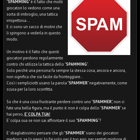
"
SPAMMING
" è il fatto che molti
giocatori lo vedono come una
sorta di imbroglio, una tattica
irrispettosa...
E ci sono un sacco di motivi che
li spingono a vederla in questo
modo.
Un motivo è il fatto che questi
giocatori perdono regolarmente
contro chi utilizza la tattica dello "
SPAMMING
".
Solo perchè una persona fa sempre la stessa cosa, ancora e ancora,
non significa che sia facile da fronteggiare..
Così i sempliciotti usano la parola "
SPAMMER
" negativamente, come
scusa per la loro sconfitta.
So che è una cosa frustrante perdere contro uno "
SPAMMER
", non ci
fate una bella figura, ma il punto è: non è colpa dello "
SPAMMER
" se
hai perso,
E' COLPA TUA!
E' colpa sua se non sai affrontare il suo "
SPAMMING
"?
E' sbagliatissimo pensare che gli "
SPAMMER
" siano dei giocatori
mediocri, se lo pensi, lo fai solo per il tuo ego, per sentirti migliore di