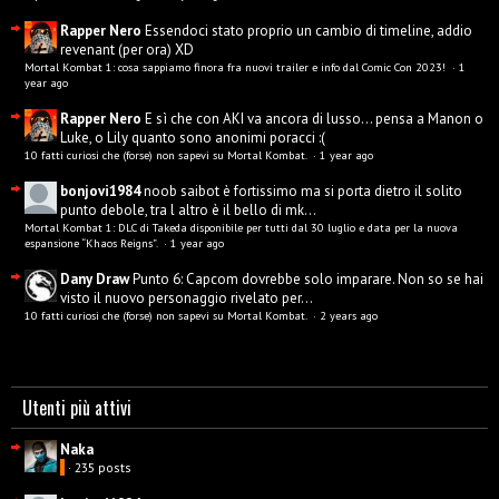
Rapper Nero
Essendoci stato proprio un cambio di timeline, addio
revenant (per ora) XD
Mortal Kombat 1: cosa sappiamo finora fra nuovi trailer e info dal Comic Con 2023!
·
1
year ago
Rapper Nero
E sì che con AKI va ancora di lusso... pensa a Manon o
Luke, o Lily quanto sono anonimi poracci :(
10 fatti curiosi che (forse) non sapevi su Mortal Kombat.
·
1 year ago
bonjovi1984
noob saibot è fortissimo ma si porta dietro il solito
punto debole, tra l altro è il bello di mk...
Mortal Kombat 1: DLC di Takeda disponibile per tutti dal 30 luglio e data per la nuova
espansione “Khaos Reigns”.
·
1 year ago
Dany Draw
Punto 6: Capcom dovrebbe solo imparare. Non so se hai
visto il nuovo personaggio rivelato per...
10 fatti curiosi che (forse) non sapevi su Mortal Kombat.
·
2 years ago
Utenti più attivi
Naka
· 235 posts