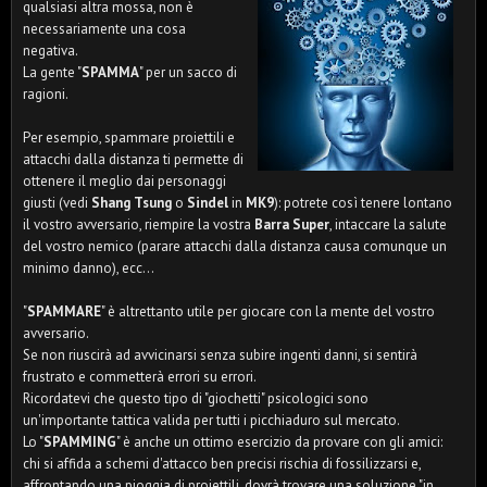
qualsiasi altra mossa, non è
necessariamente una cosa
negativa.
La gente "
SPAMMA
" per un sacco di
ragioni.
Per esempio, spammare proiettili e
attacchi dalla distanza ti permette di
ottenere il meglio dai personaggi
giusti (vedi
Shang Tsung
o
Sindel
in
MK9
): potrete così tenere lontano
il vostro avversario, riempire la vostra
Barra Super
, intaccare la salute
del vostro nemico (parare attacchi dalla distanza causa comunque un
minimo danno), ecc...
"
SPAMMARE
" è altrettanto utile per giocare con la mente del vostro
avversario.
Se non riuscirà ad avvicinarsi senza subire ingenti danni, si sentirà
frustrato e commetterà errori su errori.
Ricordatevi che questo tipo di "giochetti" psicologici sono
un'importante tattica valida per tutti i picchiaduro sul mercato.
Lo "
SPAMMING
" è anche un ottimo esercizio da provare con gli amici:
chi si affida a schemi d'attacco ben precisi rischia di fossilizzarsi e,
affrontando una pioggia di proiettili, dovrà trovare una soluzione "in