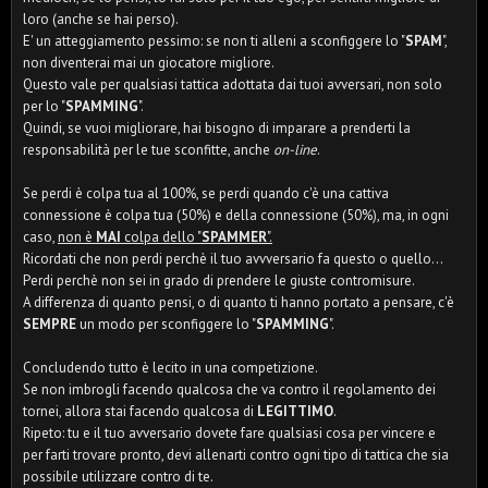
loro (anche se hai perso).
E' un atteggiamento pessimo: se non ti alleni a sconfiggere lo "
SPAM
",
non diventerai mai un giocatore migliore.
Questo vale per qualsiasi tattica adottata dai tuoi avversari, non solo
per lo "
SPAMMING
".
Quindi, se vuoi migliorare, hai bisogno di imparare a prenderti la
responsabilità per le tue sconfitte, anche
on-line
.
Se perdi è colpa tua al 100%, se perdi quando c'è una cattiva
connessione è colpa tua (50%) e della connessione (50%), ma, in ogni
caso,
non è
MAI
colpa dello "
SPAMMER
".
Ricordati che non perdi perchè il tuo avvversario fa questo o quello...
Perdi perchè non sei in grado di prendere le giuste contromisure.
A differenza di quanto pensi, o di quanto ti hanno portato a pensare, c'è
SEMPRE
un modo per sconfiggere lo "
SPAMMING
".
Concludendo tutto è lecito in una competizione.
Se non imbrogli facendo qualcosa che va contro il regolamento dei
tornei, allora stai facendo qualcosa di
LEGITTIMO
.
Ripeto: tu e il tuo avversario dovete fare qualsiasi cosa per vincere e
per farti trovare pronto, devi allenarti contro ogni tipo di tattica che sia
possibile utilizzare contro di te.