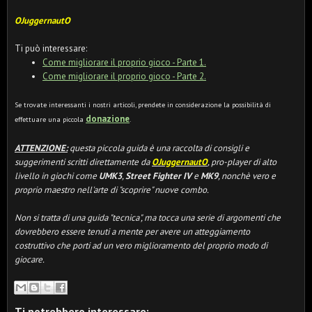
OJuggernautO
Ti può interessare:
Come migliorare il proprio gioco - Parte 1.
Come migliorare il proprio gioco - Parte 2.
Se trovate interessanti i nostri articoli, prendete in considerazione la possibilità di
donazione
effettuare una piccola
.
ATTENZIONE:
questa piccola guida è una raccolta di consigli e
suggerimenti scritti direttamente da
OJuggernautO
, pro-player di alto
livello in giochi come
UMK3
,
Street Fighter IV
e
MK9
, nonchè vero e
proprio maestro nell'arte di "scoprire" nuove combo.
Non si tratta di una guida "tecnica", ma tocca una serie di argomenti che
dovrebbero essere tenuti a mente per avere un atteggiamento
costruttivo che porti ad un vero miglioramento del proprio modo di
giocare.
Ti potrebbero interessare: