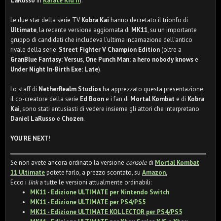
LaRusso
in
Karate Kid II
).
Le due star della serie TV
Kobra Kai
hanno decretato il trionfo di
Ultimate
, la recente versione aggiornata di
MK11
, su un importante
gruppo di candidati che includeva l'ultima incarnazione dell'antico
rivale della serie:
Street Fighter V Champion Edition
(oltre a
GranBlue Fantasy: Versus
,
One Punch Man: a hero nobody knows
e
Under Night In-Birth Exe: Late
).
Lo staff di
NetherRealm Studios
ha apprezzato questa presentazione:
il co-creatore della serie
Ed Boon
e i fan di
Mortal Kombat
e di
Kobra
Kai
, sono stati entusiasti di vedere insieme gli attori che interpretano
Daniel LaRusso
e
Chozen
.
YOU'RE NEXT!
Se non avete ancora ordinato la versione
console
di
Mortal Kombat
11 Ultimate
potete farlo, a prezzo scontato, su
Amazon
.
Ecco i
link
a tutte le versioni attualmente ordinabili:
MK11 - Edizione ULTIMATE per Nintendo Switch
MK11 - Edizione ULTIMATE per PS4/PS5
MK11 - Edizione ULTIMATE KOLLECTOR per PS4/PS5