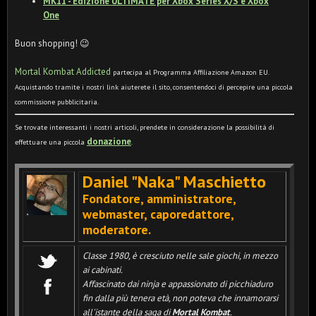
MK11 - Edizione ULTIMATE per Xbox Series X/S e Xbox
One
Buon shopping! 😉
Mortal Kombat Addicted
partecipa al Programma Affiliazione Amazon EU.
Acquistando tramite i nostri link aiuterete il sito, consentendoci di percepire una piccola
commissione pubblicitaria.
Se trovate interessanti i nostri articoli, prendete in considerazione la possibilità di
donazione
effettuare una piccola
.
Daniel "Naka" Maschietto
Fondatore, amministratore,
webmaster, caporedattore,
moderatore
.
Classe 1980, è cresciuto nelle sale giochi, in mezzo
ai cabinati.
Affascinato dai ninja e appassionato di picchiaduro
fin dalla più tenera età, non poteva che innamorarsi
all'istante della saga di
Mortal Kombat
.