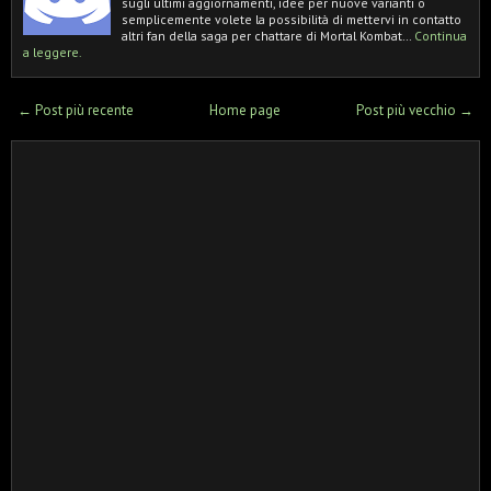
sugli ultimi aggiornamenti, idee per nuove varianti o
semplicemente volete la possibilità di mettervi in contatto
altri fan della saga per chattare di Mortal Kombat…
Continua
a leggere.
← Post più recente
Home page
Post più vecchio →