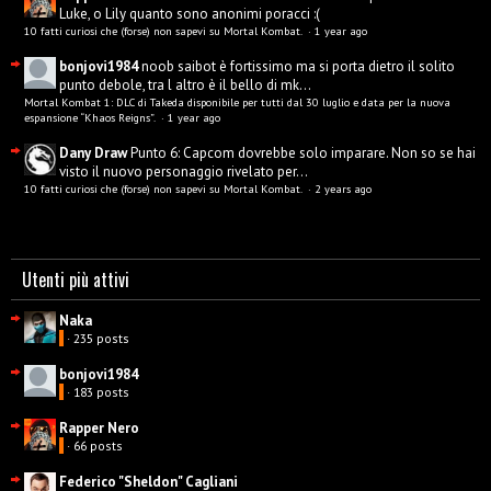
Luke, o Lily quanto sono anonimi poracci :(
10 fatti curiosi che (forse) non sapevi su Mortal Kombat.
·
1 year ago
bonjovi1984
noob saibot è fortissimo ma si porta dietro il solito
punto debole, tra l altro è il bello di mk...
Mortal Kombat 1: DLC di Takeda disponibile per tutti dal 30 luglio e data per la nuova
espansione “Khaos Reigns”.
·
1 year ago
Dany Draw
Punto 6: Capcom dovrebbe solo imparare. Non so se hai
visto il nuovo personaggio rivelato per...
10 fatti curiosi che (forse) non sapevi su Mortal Kombat.
·
2 years ago
Utenti più attivi
Naka
· 235 posts
bonjovi1984
· 183 posts
Rapper Nero
· 66 posts
Federico "Sheldon" Cagliani