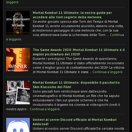
leggere.
Mortal Kombat 11 Ultimate: la nostra guida per
accedere alle torri segrete della meteora.
Se avete giocato spesso alle Torri del Tempo di Mortal
Kombat 11, avrete sicuramente assistito, almeno una volta,
al misterioso passaggio di una meteora che, con la sua
scia, attraversava tutta la schermata delle Torri. …
Continua
a leggere.
The Game Awards 2020: Mortal Kombat 11 Ultimate è il
miglior picchiaduro del 2020!
Durante i prestigiosi The Game Awards di quest'anno,
Mortal Kombat 11 Ultimate è stato ufficialmente incoronato
come il miglior gioco di combattimento del 2020! La vittoria
di Mortal Kombat 11 Ultimate è stata …
Continua a leggere.
Mortal Kombat 11 Ultimate: disponibile il pacchetto
Skin Klassiche del Film!
Sono passati ben venticinque anni dall'esordio
cinematografico di Mortal Kombat, un film che ha saputo
entusiasmare i fan sul grande schermo e che ha
rivoluzionato il legame tra cinema ai videogiochi (vedi il
nostro appro…
Continua a leggere.
Unitevi al server Discord ufficiale di Mortal Kombat
Addicted!
Unitevi al nostro server Discord ufficiale!Se cercate novità