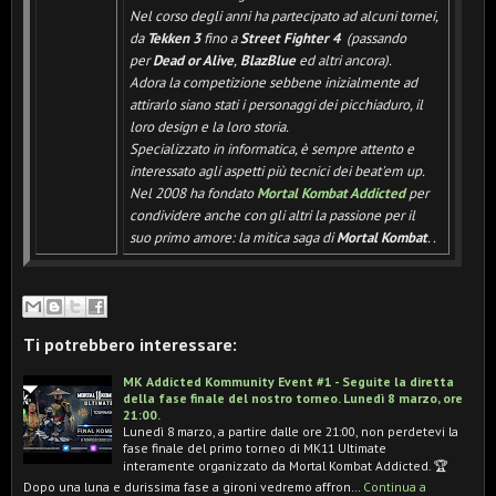
Nel corso degli anni ha partecipato ad alcuni tornei,
da
Tekken 3
fino a
Street Fighter 4
(passando
per
Dead or Alive
,
BlazBlue
ed altri ancora).
Adora la competizione sebbene inizialmente ad
attirarlo siano stati i personaggi dei picchiaduro, il
loro design e la loro storia.
Specializzato in informatica, è sempre attento e
interessato agli aspetti più tecnici dei beat'em up.
Nel 2008 ha fondato
Mortal Kombat Addicted
per
condividere anche con gli altri la passione per il
suo primo amore: la mitica saga di
Mortal Kombat
.
.
Ti potrebbero interessare:
MK Addicted Kommunity Event #1 - Seguite la diretta
della fase finale del nostro torneo. Lunedì 8 marzo, ore
21:00.
Lunedì 8 marzo, a partire dalle ore 21:00, non perdetevi la
fase finale del primo torneo di MK11 Ultimate
interamente organizzato da Mortal Kombat Addicted. 🏆
Dopo una luna e durissima fase a gironi vedremo affron…
Continua a