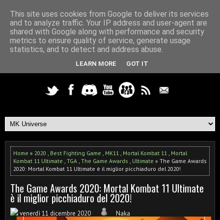
This site uses cookies from Google to deliver its services
and to analyze traffic. Your IP address and user-agent are
shared with Google along with performance and security
metrics to ensure quality of service, generate usage
statistics, and to detect and address abuse.
LEARN MORE
GOT IT
Home
»
2020
,
Best Fighting Game
,
MK11
,
Mortal Kombat 11
,
Mortal
Kombat 11 Ultimate
,
TGA
,
The Game Awards
,
Ultimate
» The Game Awards
2020: Mortal Kombat 11 Ultimate è il miglior picchiaduro del 2020!
The Game Awards 2020: Mortal Kombat 11 Ultimate
è il miglior picchiaduro del 2020!
venerdì 11 dicembre 2020
Naka