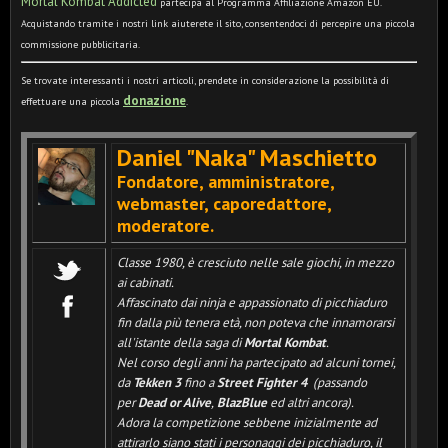
Mortal Kombat Addicted
partecipa al Programma Affiliazione Amazon EU.
Acquistando tramite i nostri link aiuterete il sito, consentendoci di percepire una piccola
commissione pubblicitaria.
Se trovate interessanti i nostri articoli, prendete in considerazione la possibilità di
donazione
effettuare una piccola
.
Daniel "Naka" Maschietto
Fondatore, amministratore,
webmaster, caporedattore,
moderatore
.
Classe 1980, è cresciuto nelle sale giochi, in mezzo
ai cabinati.
Affascinato dai ninja e appassionato di picchiaduro
fin dalla più tenera età, non poteva che innamorarsi
all'istante della saga di
Mortal Kombat
.
Nel corso degli anni ha partecipato ad alcuni tornei,
da
Tekken 3
fino a
Street Fighter 4
(passando
per
Dead or Alive
,
BlazBlue
ed altri ancora).
Adora la competizione sebbene inizialmente ad
attirarlo siano stati i personaggi dei picchiaduro, il