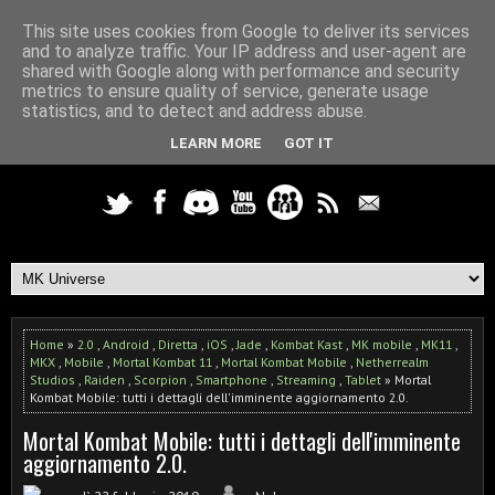
This site uses cookies from Google to deliver its services
and to analyze traffic. Your IP address and user-agent are
shared with Google along with performance and security
metrics to ensure quality of service, generate usage
statistics, and to detect and address abuse.
LEARN MORE
GOT IT
Home
»
2.0
,
Android
,
Diretta
,
iOS
,
Jade
,
Kombat Kast
,
MK mobile
,
MK11
,
MKX
,
Mobile
,
Mortal Kombat 11
,
Mortal Kombat Mobile
,
Netherrealm
Studios
,
Raiden
,
Scorpion
,
Smartphone
,
Streaming
,
Tablet
» Mortal
Kombat Mobile: tutti i dettagli dell'imminente aggiornamento 2.0.
Mortal Kombat Mobile: tutti i dettagli dell'imminente
aggiornamento 2.0.