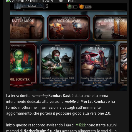
venerdì 22 febbraio 2019
Naka
La terza diretta
streaming
Kombat Kast
è stata anche la prima
interamente dedicata alla versione
mobile
di
Mortal Kombat
e ha
fornito moltissime informazioni e dettagli sull'imminente
aggiornamento, che porterà il popolare gioco alla versione
2.0
.
Inizio questo resoconto avvisando i
fan
di
MK11
: nonostante alcuni
membri di
NetherRealm Studios
avessero alimentato le voci di un