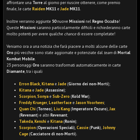
affrontare una
Torre
al giorno per riuscire ottenere, come premio
finale, le carte
Raiden
MK11
e
Jade
MK11
.
Inoltre verranno aggiunte
50
nuove
Missioni
nel
Regno Occulto
!
Queste
Missioni
saranno particolarmente difficili e richiederanno carte
molto potenti per avere qualche
chance
di essere completate!
Veniamo ora a una notizia che farà piacere a molti: alcune delle carte
Oro
più vecchie sono state aggiornate e potenziate dal
team
di
Mortal
Kombat Mobile
.
23 personaggi
Oro
saranno trasformati automaticamente in carte
Diamante
, tra i quali
Erron Black
,
Kitana
e
Jade
(
Giorno dei non-Morti
);
Kitana
e
Jade
(
Assassine
);
Scorpion
,
Sonya
e
Sub-Zero
(
Kold War
);
Freddy Krueger
,
Leatherface
e
Jason Voorhees
;
Quan Chi
(
Torneo
),
Liu Kang
(
Imperatore Oscuro
),
Jax
(
Revenant
) e altri
Revenant
;
Takeda
,
Kenshi
e
Kitana
(
Ronin
);
Scorpion
(
Operazioni Speciali
),
Cassie
(
Punk
),
Johnny
Cage
(
Cacciatore di non-Morti
).