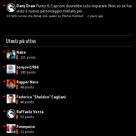
Dany Draw
Punto 6: Capcom dovrebbe solo imparare. Non so se hai
visto il nuovo personaggio rivelato per...
10 fatti curiosi che (forse) non sapevi su Mortal Kombat.
·
2 years ago
Utenti più attivi
Naka
· 235 posts
bonjovi1984
· 183 posts
Rapper Nero
· 66 posts
Federico "Sheldon" Cagliani
· 60 posts
Raffaele Votta
· 53 posts
Pennywise
· 31 posts