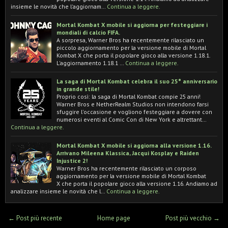
insieme le novità che l'aggiornam…
Continua a leggere.
Mortal Kombat X mobile si aggiorna per festeggiare i
mondiali di calcio FIFA.
A sorpresa, Warner Bros ha recentemente rilasciato un
piccolo aggiornamento per la versione mobile di Mortal
Kombat X che porta il popolare gioco alla versione 1.18.1.
L'aggiornamento 1.18.1 …
Continua a leggere.
La saga di Mortal Kombat celebra il suo 25° anniversario
in grande stile!
Proprio così: la saga di Mortal Kombat compie 25 anni!
Warner Bros e NetherRealm Studios non intendono farsi
sfuggire l'occasione e vogliono festeggiare a dovere con
numerosi eventi al Comic Con di New York e altrettant…
Continua a leggere.
Mortal Kombat X mobile si aggiorna alla versione 1.16.
Arrivano Mileena Klassica, Jacqui Kosplay e Raiden
Injustice 2!
Warner Bros ha recentemente rilasciato un corposo
aggiornamento per la versione mobile di Mortal Kombat
X che porta il popolare gioco alla versione 1.16. Andiamo ad
analizzare insieme le novità che l…
Continua a leggere.
← Post più recente
Home page
Post più vecchio →