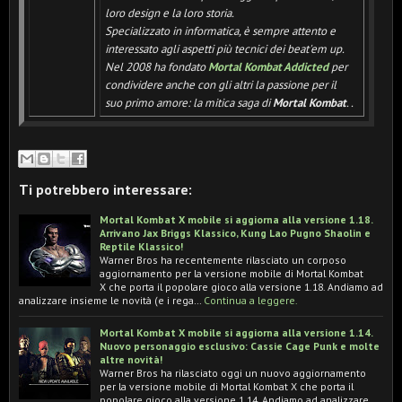
loro design e la loro storia.
Specializzato in informatica, è sempre attento e
interessato agli aspetti più tecnici dei beat'em up.
Nel 2008 ha fondato
Mortal Kombat Addicted
per
condividere anche con gli altri la passione per il
suo primo amore: la mitica saga di
Mortal Kombat
.
.
Ti potrebbero interessare:
Mortal Kombat X mobile si aggiorna alla versione 1.18.
Arrivano Jax Briggs Klassico, Kung Lao Pugno Shaolin e
Reptile Klassico!
Warner Bros ha recentemente rilasciato un corposo
aggiornamento per la versione mobile di Mortal Kombat
X che porta il popolare gioco alla versione 1.18. Andiamo ad
analizzare insieme le novità (e i rega…
Continua a leggere.
Mortal Kombat X mobile si aggiorna alla versione 1.14.
Nuovo personaggio esclusivo: Cassie Cage Punk e molte
altre novità!
Warner Bros ha rilasciato oggi un nuovo aggiornamento
per la versione mobile di Mortal Kombat X che porta il
popolare gioco alla versione 1.14. Andiamo ad analizzare