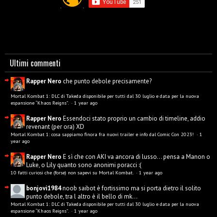
Ultimi commenti
Rapper Nero
che punto debole precisamente?
Mortal Kombat 1: DLC di Takeda disponibile per tutti dal 30 luglio e data per la nuova
espansione “Khaos Reigns”.
·
1 year ago
Rapper Nero
Essendoci stato proprio un cambio di timeline, addio
revenant (per ora) XD
Mortal Kombat 1: cosa sappiamo finora fra nuovi trailer e info dal Comic Con 2023!
·
1
year ago
Rapper Nero
E sì che con AKI va ancora di lusso... pensa a Manon o
Luke, o Lily quanto sono anonimi poracci :(
10 fatti curiosi che (forse) non sapevi su Mortal Kombat.
·
1 year ago
bonjovi1984
noob saibot è fortissimo ma si porta dietro il solito
punto debole, tra l altro è il bello di mk...
Mortal Kombat 1: DLC di Takeda disponibile per tutti dal 30 luglio e data per la nuova
espansione “Khaos Reigns”.
·
1 year ago