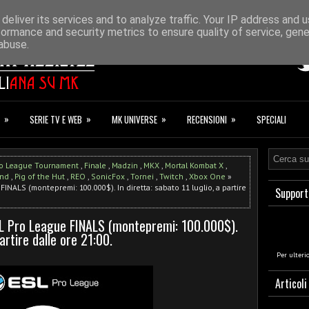
ONAZIONI
F.A.Q.
deliver its services and to analyze traffic. Your IP address and 
formance and security metrics to ensure quality of service, gen
abuse.
»
»
»
»
SERIE TV E WEB
MK UNIVERSE
RECENSIONI
SPECIALI
ro League Tournament
,
Finale
,
Madzin
,
MKX
,
Mortal Kombat X
,
end
,
Pig of the Hut
,
REO
,
SonicFox
,
Tornei
,
Twitch
,
Xbox One
»
INALS (montepremi: 100.000$). In diretta: sabato 11 luglio, a partire
Support
L Pro League FINALS (montepremi: 100.000$).
partire dalle ore 21:00.
Per ulteri
Articoli