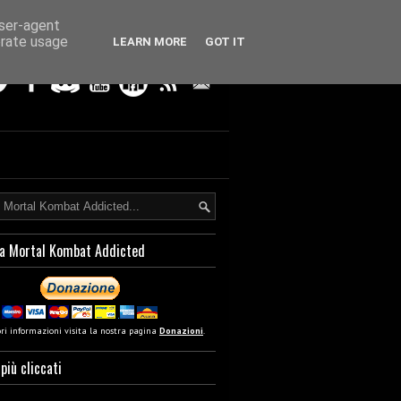
user-agent
erate usage
LEARN MORE
GOT IT
a Mortal Kombat Addicted
ori informazioni visita la nostra pagina
Donazioni
.
 più cliccati