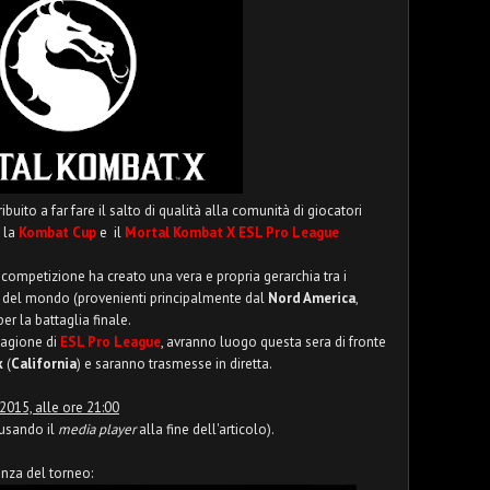
ribuito a far fare il salto di qualità alla comunità di giocatori
 la
Kombat Cup
e il
Mortal Kombat X ESL Pro League
 competizione ha creato una vera e propria gerarchia tra i
ori del mondo (provenienti principalmente dal
Nord America
,
er la battaglia finale.
stagione di
ESL Pro League
, avranno luogo questa sera di fronte
k
(
California
) e saranno trasmesse in diretta.
2015, alle ore 21:00
 usando il
media player
alla fine dell'articolo).
enza del torneo: