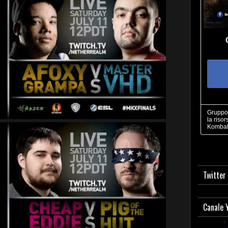
Gruppo 
la risor
Kombat
Twitter
Canale 