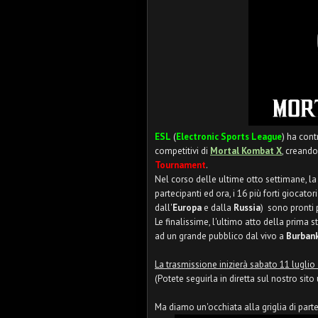
ESL
(
Electronic Sports League
) ha cont
competitivi di
Mortal Kombat X
, creando
Tournament
.
Nel corso delle ultime otto settimane, la
partecipanti ed ora, i 16 più forti giocat
dall'
Europa
e dalla
Russia
) sono pronti p
Le finalissime, l'ultimo atto della prima 
ad un grande pubblico dal vivo a
Burban
La trasmissione inizierà sabato 11 luglio 
(Potete seguirla in diretta sul nostro sito
Ma diamo un'occhiata alla griglia di part