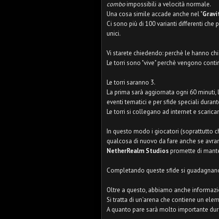
combo
impossibili a velocità normale.
Una cosa simile accade anche nel "
Gravi
Ci sono più di 100 varianti differenti ch
unici.
Vi starete chiedendo: perchè le hanno ch
Le torri sono "vive" perchè vengono con
Le torri saranno 3.
La prima sarà aggiornata ogni 60 minuti, l
eventi tematici e per sfide speciali durant
Le torri si collegano ad internet e scari
In questo modo i giocatori (soprattutto c
qualcosa di nuovo da fare anche se avran
NetherRealm Studios
promette di mante
Completando queste sfide si guadagnano 
Oltre a questo, abbiamo anche informazi
Si tratta di un'arena che contiene un ele
A quanto pare sarà molto importante dura