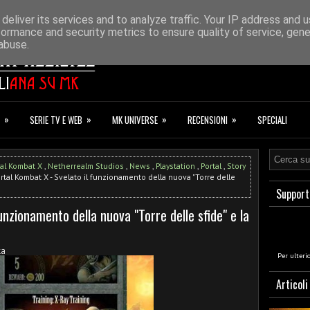
ONAZIONI
F.A.Q.
deliver its services and to analyze traffic. Your IP address and 
formance and security metrics to ensure quality of service, gen
abuse.
»
»
»
»
SERIE TV E WEB
MK UNIVERSE
RECENSIONI
SPECIALI
al Kombat X
,
Netherrealm Studios
,
News
,
Playstation
,
Portal
,
Story
tal Kombat X - Svelato il funzionamento della nuova "Torre delle
Support
unzionamento della nuova "Torre delle sfide" e la
ka
Per ulteri
Articoli