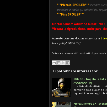
***Piccolo SPOILER***
secondo alcune
trucidare e rapire gli abitanti del regn
***Fine SPOILER***
Mortal Kombat Addicted ©2008-2015.
Vietata la riproduzione, anche parziale
A presto con una doppia intervista a
Stev
[PlayStation BR]
Fonte:
Se trovate interessanti i nostri articoli, prendete i
Ti potrebbero interessare:
RUMOR - Trapela la lista 
AGGIORNATO]
Una lista di obiettivi/trof
contiene solo qualche picc
riguardi i personaggi o la
Mortal Kombat X - Svelat