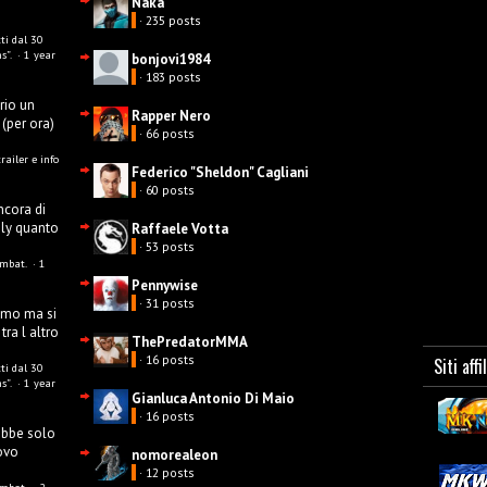
Naka
· 235 posts
ti dal 30
s”.
·
1 year
bonjovi1984
· 183 posts
rio un
Rapper Nero
 (per ora)
· 66 posts
ailer e info
Federico "Sheldon" Cagliani
· 60 posts
ncora di
ily quanto
Raffaele Votta
· 53 posts
Kombat.
·
1
Pennywise
· 31 posts
simo ma si
tra l altro
ThePredatorMMA
· 16 posts
Siti affi
ti dal 30
s”.
·
1 year
Gianluca Antonio Di Maio
· 16 posts
ebbe solo
uovo
nomorealeon
· 12 posts
Kombat.
·
2