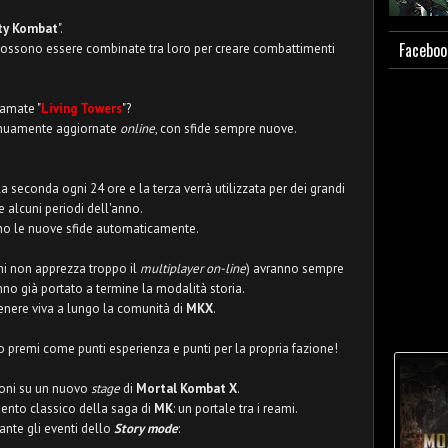
ty Kombat
".
Faceboo
e possono essere combinate tra loro per creare combattimenti
iamate "
Living Towers
"?
tinuamente aggiornate
online
, con sfide sempre nuove.
a seconda ogni 24 ore e la terza verrà utilizzata per dei grandi
e alcuni periodi dell'anno.
cano le nuove sfide automaticamente.
hi non apprezza troppo il
multiplayer on-line
) avranno sempre
no già portato a termine la modalità storia.
nere viva a lungo la comunità di
MKX
.
premi come punti esperienza e punti per la propria fazione!
oni su un nuovo
stage
di
Mortal Kombat X
.
mento classico della saga di
MK
: un portale tra i reami.
nte gli eventi dello
Story mode
: