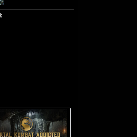
k
Scorpion - Biografia e
caratterizzazione.