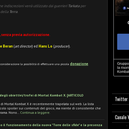
 indiscrezioni verrà utilizzato dai guerrieri
Tarkata
per
o della
Terra
.
, senza previa autorizzazione.
e Beran
(
art director
) ed
Hans Lo
(
producer
).
donazione
Gruppo 
n considerazione la possibilità di effettuare una piccola
.
la risor
Kombat
degli obiettivi/trofei di Mortal Kombat X. [ARTICOLO
Twitter
ei di Mortal Kombat X è recentemente trapelata sul web. La lista
olo spoiler sui contenuti del gioco, ma niente di consistente che
 trama. Nono…
Continua a leggere.
Canale 
o il funzionamento della nuova "Torre delle sfide" e la presenza