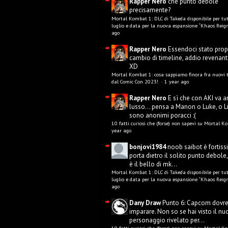
Rapper Nero
che punto debole
precisamente?
Mortal Kombat 1: DLC di Takeda disponibile per tut
luglio e data per la nuova espansione “Khaos Reign
ago
Rapper Nero
Essendoci stato prop
cambio di timeline, addio revenant
XD
Mortal Kombat 1: cosa sappiamo finora fra nuovi tr
dal Comic Con 2023!
·
1 year ago
Rapper Nero
E sì che con AKI va a
lusso... pensa a Manon o Luke, o L
sono anonimi poracci :(
10 fatti curiosi che (forse) non sapevi su Mortal 
year ago
bonjovi1984
noob saibot è fortis
porta dietro il solito punto debole, 
è il bello di mk...
Mortal Kombat 1: DLC di Takeda disponibile per tut
luglio e data per la nuova espansione “Khaos Reign
ago
Dany Draw
Punto 6: Capcom dovr
imparare. Non so se hai visto il n
personaggio rivelato per...
10 fatti curiosi che (forse) non sapevi su Mortal 