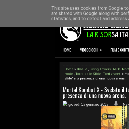
HOME
REDAZIONE
CONTATTI
D
This site uses cookies from Google to 
are shared with Google along with per
statistics, and to detect and address 
»
HOME
VIDEOGIOCHI
FILM E CORTI
Home
»
Brasile
,
Living Towers
,
MKX
,
Mort
mode
,
Torre delle Sfide
,
Torri viventi
» Mor
sfide" e la presenza di una nuova arena.
Mortal Kombat X - Svelato il f
presenza di una nuova arena.
giovedì 15 gennaio 2015
Na