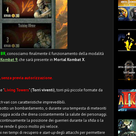
 BR
, conosciamo finalmente il funzionamento della modalità
 Kombat 9
, che sarà presente in
Mortal Kombat X
.
, senza previa autorizzazione.
e "
Living Towers
" (
Torri viventi
), torri più piccole formate da
ch
vari con caratteristiche imprevedibili.
 sotto un bombardamento, o durante una tempesta di meteoriti
pioggia acida che drena costantemente la salute dei personaggi.
continuamente la posizione dei guerrieri durante la sfida o la
che rende il gioco molto più veloce.
i nei tempi di recupero e
start-up
degli attacchi per permettere