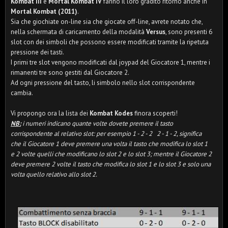
Kombat III
e
Mortal Kombat IV
fanno il loro gradito ritorno anche in
Mortal Kombat (2011)
.
Sia che giochiate on-line sia che giocate off-line, avrete notato che,
nella schermata di caricamento della modalità
Versus
, sono presenti 6
slot con dei simboli che possono essere modificati tramite la ripetuta
pressione dei tasti.
I primi tre slot vengono modificati dal joypad del Giocatore 1, mentre i
rimanenti tre sono gestiti dal Giocatore 2.
Ad ogni pressione del tasto, li simbolo nello slot corrispondente
cambia.
Vi propongo ora la lista dei
Kombat Kodes
finora scoperti!
NB:
i numeri indicano quante volte dovete premere il tasto
corrispondente al relativo slot: per esempio 1 - 2 - 2 2 - 1 - 2, significa
che il Giocatore 1 deve premere una volta il tasto che modifica lo slot 1
e 2 volte quelli che modificano lo slot 2 e lo slot 3; mentre il Giocatore 2
deve premere 2 volte il tasto che modifica lo slot 1 e lo slot 3 e solo una
volta quello relativo allo slot 2.