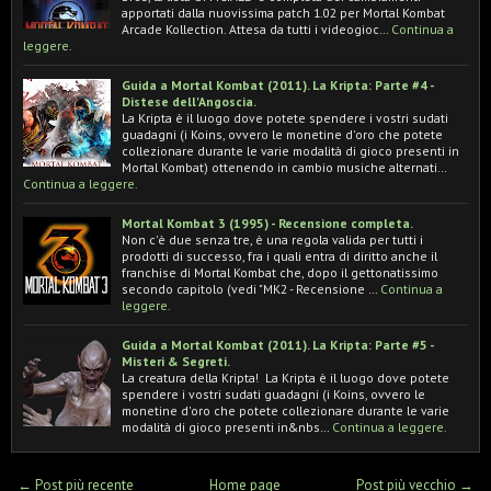
apportati dalla nuovissima patch 1.02 per Mortal Kombat
Arcade Kollection. Attesa da tutti i videogioc…
Continua a
leggere.
Guida a Mortal Kombat (2011). La Kripta: Parte #4 -
Distese dell'Angoscia.
La Kripta è il luogo dove potete spendere i vostri sudati
guadagni (i Koins, ovvero le monetine d'oro che potete
collezionare durante le varie modalità di gioco presenti in
Mortal Kombat) ottenendo in cambio musiche alternati…
Continua a leggere.
Mortal Kombat 3 (1995) - Recensione completa.
Non c'è due senza tre, è una regola valida per tutti i
prodotti di successo, fra i quali entra di diritto anche il
franchise di Mortal Kombat che, dopo il gettonatissimo
secondo capitolo (vedi "MK2 - Recensione …
Continua a
leggere.
Guida a Mortal Kombat (2011). La Kripta: Parte #5 -
Misteri & Segreti.
La creatura della Kripta! La Kripta è il luogo dove potete
spendere i vostri sudati guadagni (i Koins, ovvero le
monetine d'oro che potete collezionare durante le varie
modalità di gioco presenti in&nbs…
Continua a leggere.
← Post più recente
Home page
Post più vecchio →