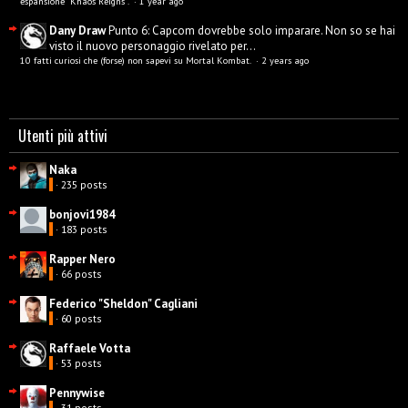
espansione “Khaos Reigns”.
·
1 year ago
Dany Draw
Punto 6: Capcom dovrebbe solo imparare. Non so se hai
visto il nuovo personaggio rivelato per...
10 fatti curiosi che (forse) non sapevi su Mortal Kombat.
·
2 years ago
Utenti più attivi
Naka
· 235 posts
bonjovi1984
· 183 posts
Rapper Nero
· 66 posts
Federico "Sheldon" Cagliani
· 60 posts
Raffaele Votta
· 53 posts
Pennywise
· 31 posts