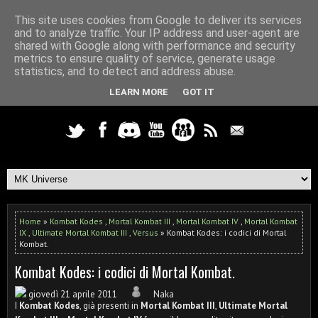
This site uses cookies from Google to deliver its services
and to analyze traffic. Your IP address and user-agent are
shared with Google along with performance and security
metrics to ensure quality of service, generate usage
statistics, and to detect and address abuse.
LEARN MORE
GOT IT
Home
»
Kombat Kodes
,
Mortal Kombat III
,
Mortal Kombat IV
,
Mortal Kombat
IX
,
Ultimate Mortal Kombat III
,
Versus
» Kombat Kodes: i codici di Mortal
Kombat.
Kombat Kodes: i codici di Mortal Kombat.
giovedì 21 aprile 2011
Naka
I
Kombat Kodes
, già presenti in
Mortal Kombat III
,
Ultimate Mortal