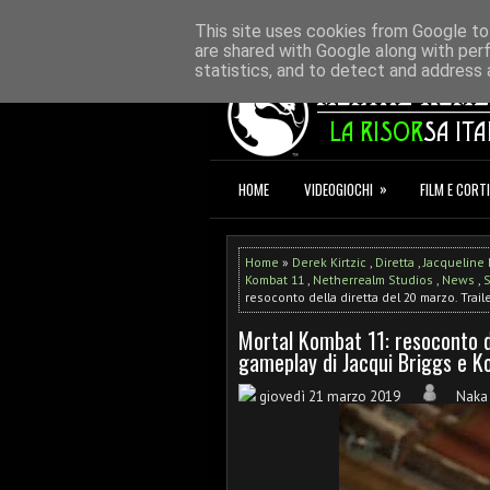
HOME
REDAZIONE
CONTATTI
D
This site uses cookies from Google to 
are shared with Google along with per
statistics, and to detect and address 
»
HOME
VIDEOGIOCHI
FILM E CORTI
Home
»
Derek Kirtzic
,
Diretta
,
Jacqueline 
Kombat 11
,
Netherrealm Studios
,
News
,
S
resoconto della diretta del 20 marzo. Trail
Mortal Kombat 11: resoconto del
gameplay di Jacqui Briggs e Ko
giovedì 21 marzo 2019
Nak