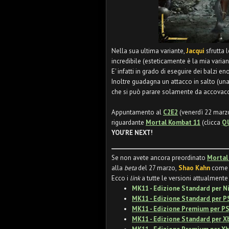
Nella sua ultima variante,
Jacqui
sfrutta
incredibile (esteticamente è la mia variant
E' infatti in grado di eseguire dei balzi en
Inoltre guadagna un attacco in salto (una
che si può parare solamente da accovacci
Appuntamento al
C2E2
(venerdì 22 marzo
riguardante
Mortal Kombat 11
(clicca
Q
YOU'RE NEXT!
Se non avete ancora preordinato
Mortal
alla
beta
del 27 marzo,
Shao Kahn
come 
Ecco i
link
a tutte le versioni attualmente 
MK11 - Edizione Standard per N
MK11 - Edizione Standard per P
MK11 - Edizione Premium per P
MK11 - Edizione Standard per X