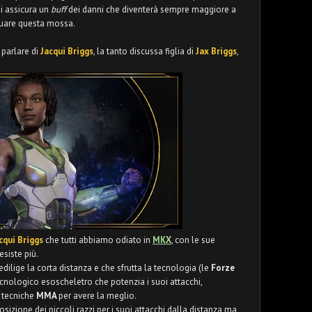
si assicura un
buff
dei danni che diventerà sempre maggiore a
ttuare questa mossa.
 parlare di
Jacqui Briggs
, la tanto discussa figlia di
Jax Briggs
,
cqui Briggs
che tutti abbiamo odiato in
MKX
, con le sue
siste più.
dilige la corta distanza e che sfrutta la tecnologia (le
Forze
ecnologico esoscheletro che potenzia i suoi attacchi,
e tecniche
MMA
per avere la meglio.
osizione dei piccoli razzi per i suoi attacchi dalla distanza ma