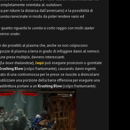
e completamente orientata al
rushdown
.
per ridurre la distanza dall'avversario) e la possibilità di
combo
ravvicinate in modo da poter rendere vario ed
r quanto riguarda le
combo
a corto raggio con molti
starter
umerosi
ender
.
on dei proiettili al plasma che, anche se non colpiscono
 pozze di plasma a terra in grado di infliggere danni al nemico
une prese multiple, davvero interessanti.
(la
boxe thailandese
),
Jaqui
può eseguire proiezioni o gomitate
Krushing Blow
(colpo frantumante), causando danni ingenti.
ato di una contromossa per le prese: se riuscite a divincolarvi
 utilizzare una porzione della barra offensiva per eseguire una
ddirittura portare a un
Krushing Blow
(colpo frantumante).