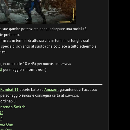
 le sue gambe potenziate per guadagnare una mobilità
e preferita).
ormi sia in termini di altezza che in termini di lunghezza!
 specie di schianto al suolo) che colpisce a tutto schermo e
ati.
, intorno alle 18 e 45) per nuovissimi
reveal
UI
per maggiori informazioni).
 Kombat 11
potete farlo su
Amazon
, garantendovi l'accesso
personaggio
bonus
e consegna certa al
day-one
.
ordinabili:
intendo Switch
S4
S4
box One