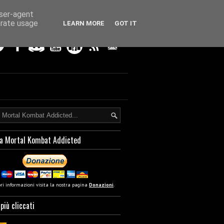
user-agent
erate usage
LEARN MORE
GOT IT
a Mortal Kombat Addicted
ori informazioni visita la nostra pagina
Donazioni
.
 più cliccati