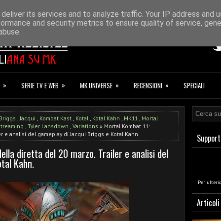
ONAZIONI
F.A.Q.
deliver its services and to analyze traffic. Your IP address and 
formance and security metrics to ensure quality of service, gen
abuse.
»
»
»
»
SERIE TV E WEB
MK UNIVERSE
RECENSIONI
SPECIALI
Briggs
,
Jacqui
,
Kombat Kast
,
Kotal
,
Kotal Kahn
,
MK11
,
Mortal
treaming
,
Tyler Lansdown
,
Variations
» Mortal Kombat 11:
er e analisi del gameplay di Jacqui Briggs e Kotal Kahn.
Support
la diretta del 20 marzo. Trailer e analisi del
tal Kahn.
a
Per ulteri
Articoli