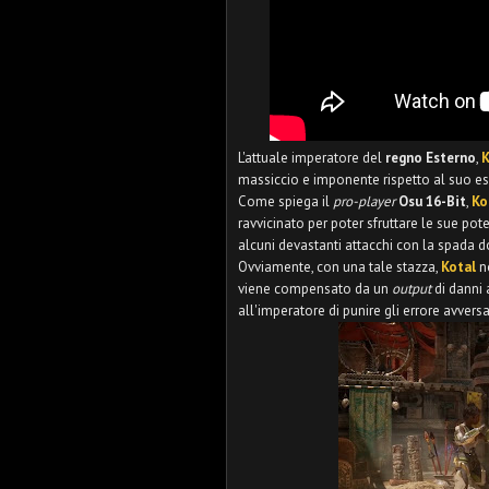
L'attuale imperatore del
regno Esterno
,
K
massiccio e imponente rispetto al suo es
Come spiega il
pro-player
Osu 16-Bit
,
Ko
ravvicinato per poter sfruttare le sue po
alcuni devastanti attacchi con la spada d
Ovviamente, con una tale stazza,
Kotal
n
viene compensato da un
output
di danni
all'imperatore di punire gli errore avver