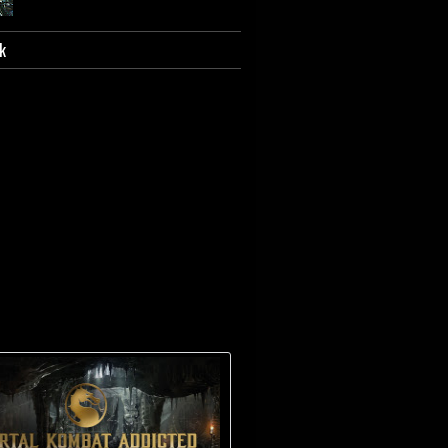
k
Scorpion - Biografia e
caratterizzazione.