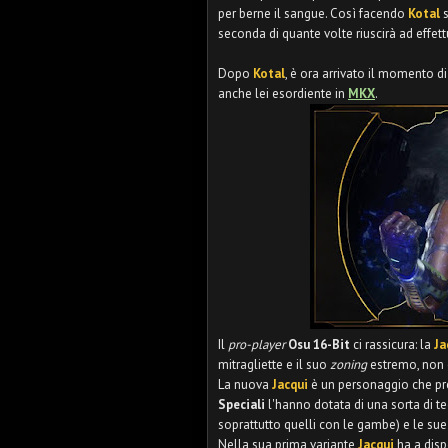
per berne il sangue. Così facendo
Kotal
seconda di quante volte riuscirà ad effe
Dopo
Kotal
, è ora arrivato il momento di
anche lei esordiente in
MKX
.
Il
pro-player
Osu 16-Bit
ci rassicura: la
Ja
mitragliette e il suo
zoning
estremo, non e
La nuova
Jacqui
è un personaggio che pre
Speciali
l'hanno dotata di una sorta di t
soprattutto quelli con le gambe) e le su
Nella sua prima variante
Jacqui
ha a disp