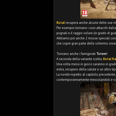
Kotal
recupera anche alcune delle sue mo
Per esempio tornano i suoi attacchi dalla
pugnali e il raggio solare (in grado di gua
Abbiamo poi anche 2 mosse speciali con l
che copre gran parte delle schermo crean
Tornano anche i famigerati
Totem
!
A seconda della variante scelta,
Kotal K
Una volta messi in gioco saranno in grado
extra, recupero della salute e un altro ti
La novità rispetto al capitolo precedente,
contemporaneamente mescolandoli e somm