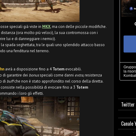
sse speciali già viste in
MKX
, ma con delle piccole modifiche.
 distanza (ora molto più veloci), la sua contromossa con i
rire lui e di danneggiare i nemici).
a spada seghettata, tra le quali uno splendido attacco basso
do una fenditura nel terreno.
Gruppo 
ahn
avrà a disposizione fino a 4
Totem
evocabili.
la risor
 di garantire dei
bonus
speciali come danni
extra
, resistenza
Kombat
po di
buff
che non è stato approfondito nel corso della diretta.
 consiste nella possibilità di evocare fino a 3
Totem
ando i loro gli effetti.
Twitter
Canale 