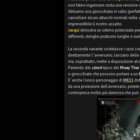
non fatevi ingannare: resta una version
Abbiamo una ginocchiata in salto (perfetta 
cancellare alcuni attacchi normali nelle
imprevedibile il nostro assalto.
Jacqui
dimostra un ottimo potenziale pe
differenti, stringhe piuttosto lunghe e n
La seconda variante sostituisce i razzi c
direttamente l''avversario, lasciano delle
ma, soprattutto, mette a disposizione alc
Partendo dal
clinch
tipico del
Muay Thai
o ginocchiate che possono portare a un
E' anche l'unico personaggio di
MK11
dot
da una proiezione dell'avversario, potete
contropresa molto più dannosa che può a