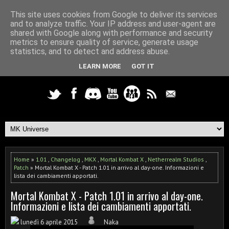
This site uses cookies from Google to deliver its services
and to analyze traffic. Your IP address and user-agent are
shared with Google along with performance and security
metrics to ensure quality of service, generate usage
statistics, and to detect and address abuse.
LEARN MORE
GOT IT
Home
»
1.01
,
Changelog
,
MKX
,
Mortal Kombat X
,
Netherrealm Studios
,
Patch
» Mortal Kombat X - Patch 1.01 in arrivo al day-one. Informazioni e
lista dei cambiamenti apportati.
Mortal Kombat X - Patch 1.01 in arrivo al day-one.
Informazioni e lista dei cambiamenti apportati.
lunedì 6 aprile 2015
Naka