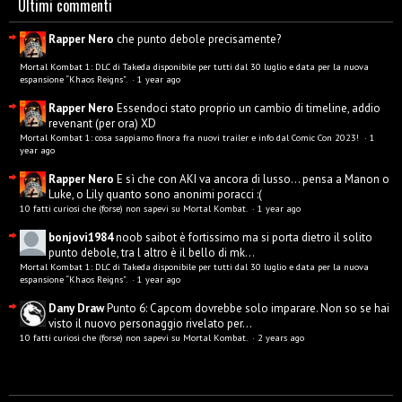
Ultimi commenti
Rapper Nero
che punto debole precisamente?
Mortal Kombat 1: DLC di Takeda disponibile per tutti dal 30 luglio e data per la nuova
espansione “Khaos Reigns”.
·
1 year ago
Rapper Nero
Essendoci stato proprio un cambio di timeline, addio
revenant (per ora) XD
Mortal Kombat 1: cosa sappiamo finora fra nuovi trailer e info dal Comic Con 2023!
·
1
year ago
Rapper Nero
E sì che con AKI va ancora di lusso... pensa a Manon o
Luke, o Lily quanto sono anonimi poracci :(
10 fatti curiosi che (forse) non sapevi su Mortal Kombat.
·
1 year ago
bonjovi1984
noob saibot è fortissimo ma si porta dietro il solito
punto debole, tra l altro è il bello di mk...
Mortal Kombat 1: DLC di Takeda disponibile per tutti dal 30 luglio e data per la nuova
espansione “Khaos Reigns”.
·
1 year ago
Dany Draw
Punto 6: Capcom dovrebbe solo imparare. Non so se hai
visto il nuovo personaggio rivelato per...
10 fatti curiosi che (forse) non sapevi su Mortal Kombat.
·
2 years ago