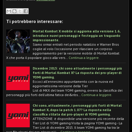
Ti potrebbero interessare:
Mortal Kombat X mobile si aggiorna alla versione 1.6,
introduce nuovi personaggi e festeggia un traguardo
impressionante.
Siamo ormai entrati nel periodo natalizio e Warner Bros
coglie al volo l'occasione per rilasciare un corposo
aggiornamento per la versione mobile di Mortal Kombat
X che porta il popolare gioco alla vers…
Continua a leggere.
Dicembre 2015: chi sono attualmente i personaggi più
forti di Mortal Kombat X? La risposta dei pro-player di
YOMI gaming.
Eccoci all'ennesimo appuntamento con la nuova ed
aggiornatissima versione della Tier
List di MKX del team YOMI gaming, ovvero la classifica dei
personaggi più forti dell'ultima fatica dei&nbs…
Continua a leggere.
Chi sono, attualmente, i personaggi più forti di Mortal
Kombat X, dopo la patch 1.07? La risposta nella
classifica stilata dai pro-player di YOMI gaming.
ATTENZIONE: è disponibile una versione più recente della
Tier List di YOMI gaming.Visita la pagina YOMI gaming - La
Tier List di dicembre 2015. Il team YOMI gaming ha tra le
sue fila alcuni dei pro-player più …
Continua a leggere.